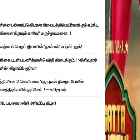
்னை பன்னாட்டு விமான நிலையத்தில் உயிர்காக்கும் ஏ.இ.டி
விகளை நிறுவும் காவேரி மருத்துவமனை..!
ற்பைப் பெறும் ஜீவாவின் ‘தகப்பன்’ ஃபர்ஸ்ட் லுக்!
பிக்கையுடன் பயணித்தால் வெற்றி கிடைக்கும்..! ‘விஸ்வநாத்
ன்ஸ்’ விழாவில் சூர்யா
்தி சீசன் 2 வெளியான பிறகு நான் நிறைய போலீஸ்
ாத்திரங்களில் நடிப்பேன்..! – சசிகுமார்
பே டயானா நன்றி அறிவிப்பு விழா !