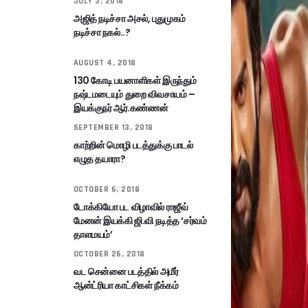
JULY 3, 2018
அஜித் நடிச்சா அசல், புதுமுகம்
நடிச்சா நகல்..?
AUGUST 4, 2018
130 கோடி பயனாளிகள் இருந்தும்
நஷ்டமடையும் துறை விவசாயம் –
இயக்குநர் ஆர்.கண்ணன்
SEPTEMBER 13, 2018
காற்றின் மொழி படத்துக்கு பாடல்
எழுத தயாரா?
OCTOBER 6, 2018
டோக்கியோ பட விழாவில் ராஜீவ்
மேனன் இயக்கி ஜி.வி நடித்த ‘சர்வம்
தாளமயம்’
OCTOBER 26, 2018
வட சென்னை படத்தில் அமீர்
ஆன்ட்ரியா காட்சிகள் நீக்கம்