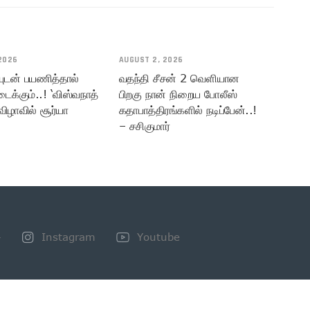
2026
AUGUST 2, 2026
யுடன் பயணித்தால்
வதந்தி சீசன் 2 வெளியான
டைக்கும்..! ‘விஸ்வநாத்
பிறகு நான் நிறைய போலீஸ்
விழாவில் சூர்யா
கதாபாத்திரங்களில் நடிப்பேன்..!
– சசிகுமார்
+
Instagram
Youtube