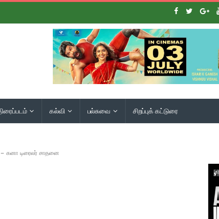
திரைப்படம்
கல்வி
பல்சுவை
சிறப்புக் கட்டுரை
ை – கனா டிரைலர் சாதனை