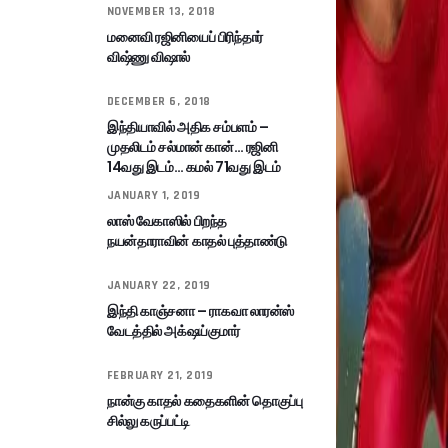
NOVEMBER 13, 2018
மனைவி ரஜினியைப் பிரிந்தார்
விஷ்ணு விஷால்
DECEMBER 6, 2018
இந்தியாவில் அதிக சம்பளம் –
முதலிடம் சல்மான் கான்… ரஜினி
14வது இடம்… கமல் 71வது இடம்
JANUARY 1, 2019
லாஸ் வேகாஸில் பிறந்த
நயன்தாராவின் காதல் புத்தாண்டு
JANUARY 22, 2019
இந்தி காஞ்சனா – ராகவா லாரன்ஸ்
வேடத்தில் அக்‌ஷய்குமார்
FEBRUARY 21, 2019
நான்கு காதல் கதைகளின் தொகுப்பு
சில்லு கருப்பட்டி