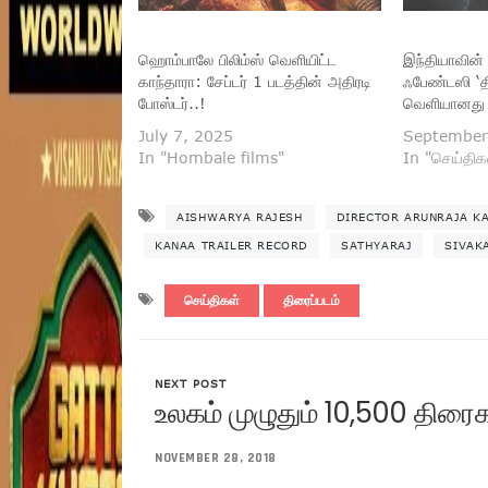
ஹொம்பாலே பிலிம்ஸ் வெளியிட்ட
இந்தியாவின் 
காந்தாரா: சேப்டர் 1 படத்தின் அதிரடி
ஃபேண்டஸி ‘தி
போஸ்டர்..!
வெளியானது
July 7, 2025
September
In "Hombale films"
In "செய்திக
AISHWARYA RAJESH
DIRECTOR ARUNRAJA K
KANAA TRAILER RECORD
SATHYARAJ
SIVAK
செய்திகள்
திரைப்படம்
NEXT POST
உலகம் முழுதும் 10,500 திரைக
NOVEMBER 28, 2018