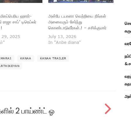
மிகப்பெரிய ஹாரர்-
அன்பே டயானா வெற்றியை நீங்கள்
 ராஜா சாப்’ டிரெய்லர்
அனைவரும் சேர்ந்து
சென
 !
கொண்டாடுவீர்கள்.! – சசிக்குமார்
கரு
 29, 2025
July 13, 2026
ள்"
In "Anbe diana"
வரவே
நம்
AMARAJ
KANAA
KANAA TRAILER
& ச
ARTHIKEYAN
வதந
கதாப
அன்
ளில் 2 பாய்ண்ட் ஓ