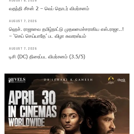
AUGUST 8, 2026
வதந்தி சீசன் 2 – வெப் தொடர் விமர்சனம்
AUGUST 7, 2026
ஹெச். ராஜாவை தமிழ்நாட்டு முதலமைச்சராகிய எஸ்.ராஜா..!
– ‘செய் செய்யாதே’ பட விழா சுவாரஸ்யம்
AUGUST 7, 2026
டிசி (DC) திரைப்பட விமர்சனம் (3.5/5)