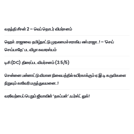
வதந்தி சீசன் 2 – வெப் தொடர் விமர்சனம்
ஹெச். ராஜாவை தமிழ்நாட்டு முதலமைச்சராகிய எஸ்.ராஜா..! – ‘செய்
செய்யாதே’ பட விழா சுவாரஸ்யம்
டிசி (DC) திரைப்பட விமர்சனம் (3.5/5)
சென்னை பன்னாட்டு விமான நிலையத்தில் உயிர்காக்கும் ஏ.இ.டி கருவிகளை
நிறுவும் காவேரி மருத்துவமனை..!
வரவேற்பைப் பெறும் ஜீவாவின் ‘தகப்பன்’ ஃபர்ஸ்ட் லுக்!