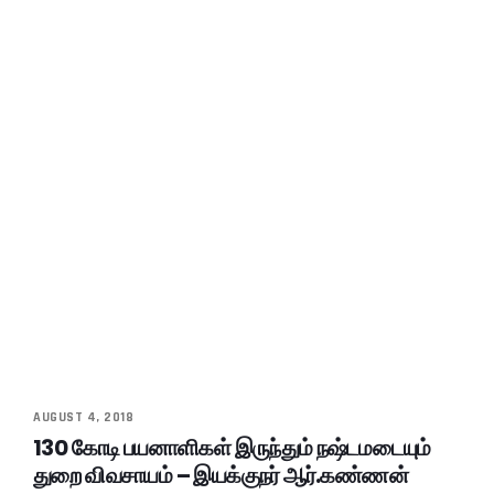
AUGUST 4, 2018
130 கோடி பயனாளிகள் இருந்தும் நஷ்டமடையும்
துறை விவசாயம் – இயக்குநர் ஆர்.கண்ணன்