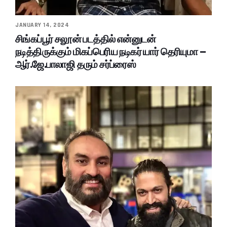
JANUARY 14, 2024
சிங்கப்பூர் சலூன் படத்தில் என்னுடன்
நடித்திருக்கும் மிகப்பெரிய நடிகர் யார் தெரியுமா –
ஆர்.ஜே.பாலாஜி தரும் சர்ப்ரைஸ்