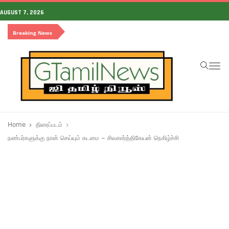
AUGUST 7, 2026
Breaking News
To
na
Home
திரைப்படம்
நண்பர்களுக்கு நான் செய்யும் கடமை – சிவகார்த்திகேயன் நெகிழ்ச்சி