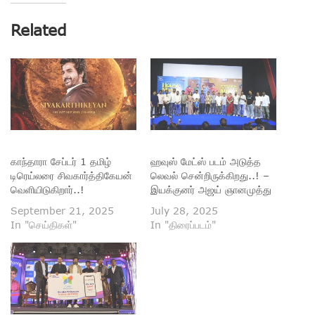
Related
காந்தாரா சேப்டர் 1 தமிழ்
ஹவுஸ் மேட்ஸ் படம் அடுத்த
டிரெய்லரை சிவகார்த்திகேயன்
லெவல் சென்றிருக்கிறது..! –
வெளியிடுகிறார்..!
இயக்குனர் அஜய் ஞானமுத்து
September 21, 2025
July 28, 2025
In "செய்திகள்"
In "திரைப்படம்"