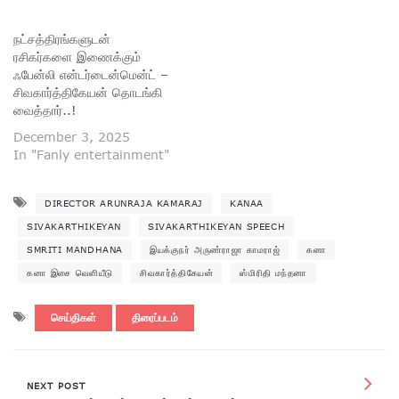
நட்சத்திரங்களுடன்
ரசிகர்களை இணைக்கும்
ஃபேன்லி என்டர்டைன்மென்ட் –
சிவகார்த்திகேயன் தொடங்கி
வைத்தார்..!
December 3, 2025
In "Fanly entertainment"
DIRECTOR ARUNRAJA KAMARAJ
KANAA
SIVAKARTHIKEYAN
SIVAKARTHIKEYAN SPEECH
SMRITI MANDHANA
இயக்குநர் அருண்ராஜா காமராஜ்
கனா
கனா இசை வெளியீடு
சிவகார்த்திகேயன்
ஸ்மிரிதி மந்தனா
செய்திகள்
திரைப்படம்
NEXT POST