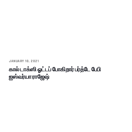
JANUARY 10, 2021
கால் டாக்ஸி ஓட்டப் போகிறார் பர்த்டே பேபி
ஐஸ்வர்யா ராஜேஷ்