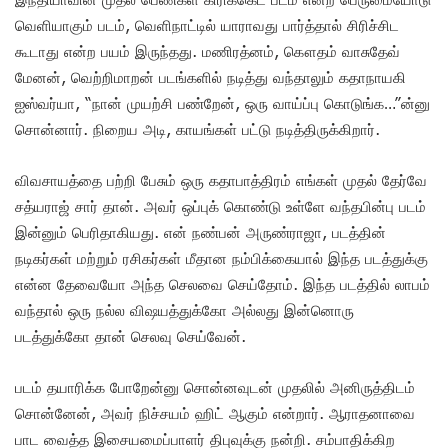
வெளியாகும் படம், வெளிநாட்டில் யாராவது பார்த்தால் சிரிச்சிட
கூடாது என்ற பயம் இருந்தது. மணிரத்னம், கௌதம் வாசுதேவ்
மேனன், வெற்றிமாறன் படங்களில் நடித்து வந்தாலும் கதாநாயகி
ஐஸ்வர்யா, “நான் முயற்சி பண்றேன், ஒரு வாய்ப்பு கொடுங்க…”ன்னு
சொன்னார். நிறைய அடி, காயங்கள் பட்டு நடித்திருக்கிறார்.
விவசாயத்தை பற்றி பேசும் ஒரு கதாபாத்திரம் எங்கள் முதல் தேர்வே
சத்யராஜ் சார் தான். அவர் ஒப்புக் கொண்டு உள்ளே வந்தபின்பு படம்
இன்னும் பெரிதாகியது. என் நண்பன் அருண்ராஜா, படத்தின்
நடிகர்கள் மற்றும் ரசிகர்கள் மீதான நம்பிக்கையால் இந்த படத்துக்கு
என்ன தேவையோ அந்த செலவை செய்தோம். இந்த படத்தில் லாபம்
வந்தால் ஒரு நல்ல விஷயத்துக்கோ அல்லது இன்னொரு
படத்துக்கோ தான் செலவு செய்வேன்.
படம் தயாரிக்க போறேன்னு சொன்னவுடன் முதலில் அனிருத்திடம்
சொன்னேன், அவர் நிச்சயம் ஹிட் ஆகும் என்றார். ஆராதனாவை
பாட வைத்த இசையமைப்பாளர் திபுவுக்கு நன்றி. சம்பாதிக்கிற