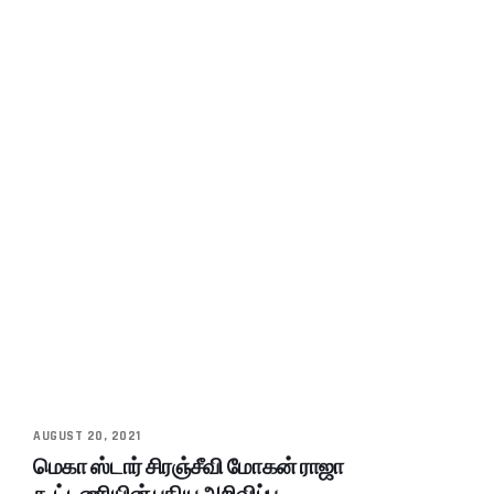
AUGUST 20, 2021
மெகா ஸ்டார் சிரஞ்சீவி மோகன் ராஜா