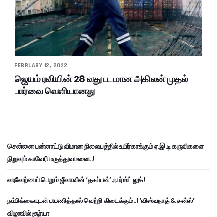
FEBRUARY 12, 2022
ஜெயம் ரவியின் 28 வது படமான அகிலன் முதல்
பார்வை வெளியானது
சென்னை பன்னாட்டு விமான நிலையத்தில் உயிர்காக்கும் ஏ.இ.டி கருவிகளை
நிறுவும் காவேரி மருத்துவமனை..!
வரவேற்பைப் பெறும் ஜீவாவின் ‘தகப்பன்’ ஃபர்ஸ்ட் லுக்!
நம்பிக்கையுடன் பயணித்தால் வெற்றி கிடைக்கும்..! ‘விஸ்வநாத் & சன்ஸ்’
விழாவில் சூர்யா