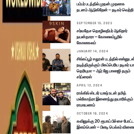
பம்பர் படத்தில் முதன் முதலாக
நடனம் ஆடுகிறேன் – நடிகர் வெற்றி
SEPTEMBER 15, 2023
சர்வதேச தொழிலதிபர் ஆகிறார்
நயன்தாரா – கோலாலம்பூரில்
கோலாகலம்
JANUARY 14, 2024
சிங்கப்பூர் சலூன் படத்தில் என்னுடன
நடித்திருக்கும் மிகப்பெரிய நடிகர் யா
தெரியுமா – ஆர்.ஜே.பாலாஜி தரும்
சர்ப்ரைஸ்
APRIL 13, 2024
ராக்கிங் ஸ்டார் யாஷ் உடன் நமித்
மல்கோத்ரா இணைந்து தயாரிக்கும்
ராமாயணம்
OCTOBER 18, 2024
கவினுக்கு 20 ரூபாய் பிச்சை போட்ட
இளம்பெண் – பிளடி பெக்கர் விளை