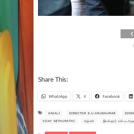
Share This:
WhatsApp
X
Facebook
ANJALI
DIRECTOR S.U.ARUNKUMAR
SIND
VIJAY SETHUPATHI
அஞ்சலி
இயக்குநர் எஸ்.யு.அரு