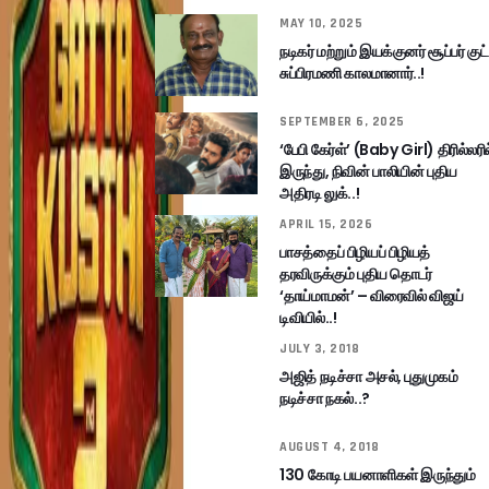
MAY 10, 2025
நடிகர் மற்றும் இயக்குனர் சூப்பர் குட்
சுப்பிரமணி காலமானார்..!
SEPTEMBER 6, 2025
‘பேபி கேர்ள்’ (Baby Girl) திரில்லரில
இருந்து, நிவின் பாலியின் புதிய
அதிரடி லுக்..!
APRIL 15, 2026
பாசத்தைப் பிழியப் பிழியத்
தரவிருக்கும் புதிய தொடர்
‘தாய்மாமன்’ – விரைவில் விஜய்
டிவியில்..!
JULY 3, 2018
அஜித் நடிச்சா அசல், புதுமுகம்
நடிச்சா நகல்..?
AUGUST 4, 2018
130 கோடி பயனாளிகள் இருந்தும்