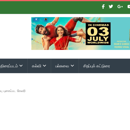
திரைப்படம்
கல்வி
பல்சுவை
சிறப்புக் கட்டுரை
ப்பு புகைப்பட கேலரி