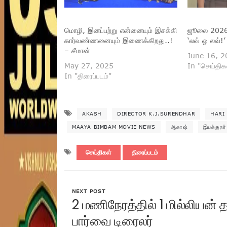
மொழி, இனப்பற்று என்னையும் இசக்கி
ஜூலை 2026-ல
கார்வண்ணனையும் இணைக்கிறது..!
‘லவ் ஓ லவ்!’
– சீமான்
June 16, 2
May 27, 2025
In "செய்திக
In "திரைப்படம்"
AKASH
DIRECTOR K.J.SURENDHAR
HARI
MAAYA BIMBAM MOVIE NEWS
ஆகாஷ்
இயக்குநர்
செய்திகள்
திரைப்படம்
NEXT POST
2 மணிநேரத்தில் 1 மில்லியன
பார்வை டிரைலர்