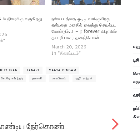
் திரைக்கு வருகிறது
நல்ல படத்தை ஓடிடி வாங்குகிறது
என்பதை மனதில் வைத்து செயல்பட
வேண்டும்..! – நீ forever விழாவில்
026
தயாரிப்பாளர் தனஞ்செயன்
ள்"
வதந
March 20, 2026
In "திரைப்படம்"
டிச
 RUDHRAN
JANAKI
MAAYA BIMBAM
சென
 கே.ஜே.சுரேந்தர்
ஜானகி
மாயபிம்பம்
ஹரி ருத்ரன்
கரு
வரவே
நம்
& ச
் தாண்டிய நேர்கொண்ட