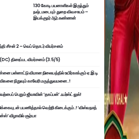
130 கோடி பயனாளிகள் இருந்தும்
நஷ்டமடையும் துறை விவசாயம் –
இயக்குநர் ஆர்.கண்ணன்
்தி சீசன் 2 – வெப் தொடர் விமர்சனம்
ி (DC) திரைப்பட விமர்சனம் (3.5/5)
்னை பன்னாட்டு விமான நிலையத்தில் உயிர்காக்கும் ஏ.இ.டி
விகளை நிறுவும் காவேரி மருத்துவமனை..!
ற்பைப் பெறும் ஜீவாவின் ‘தகப்பன்’ ஃபர்ஸ்ட் லுக்!
பிக்கையுடன் பயணித்தால் வெற்றி கிடைக்கும்..! ‘விஸ்வநாத்
ன்ஸ்’ விழாவில் சூர்யா