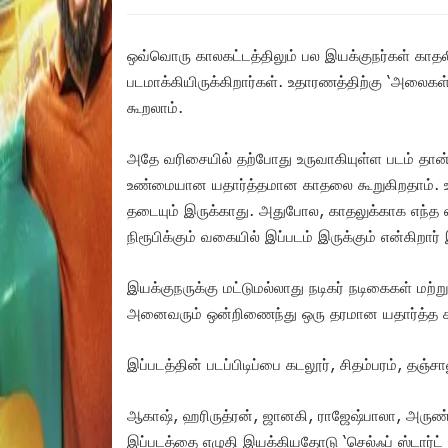
ஒவ்வொரு காலகட்டத்திலும் பல இயக்குநர்கள் காதலி
படமாக்கியிருக்கிறார்கள். உதாரணத்திற்கு ‘அலைக
கூறலாம்.
அதே வரிசையில் தற்போது உருவாகியுள்ள படம் தான் ‘ம
உண்மையான யதார்த்தமான காதலை கூறுகிறதாம். உண
தடையும் இருக்காது. அதுபோல, காதலுக்காக எந்த எ
நிரூபிக்கும் வகையில் இப்படம் இருக்கும் என்கிறார் 
இயக்குநருக்கு மட்டுமல்லாது நடிகர் நடிகைகள் மற்ற
அனைவரும் ஒன்றிணைந்து ஒரு தரமான யதார்த்த கா
இப்படத்தின் படப்பிடிப்பை கடலூர், சிதம்பரம், தஞ்ச
ஆகாஷ், ஹரிருத்ரன், ஜானகி, ராஜேஷ்பாலா, அருண்குமா
இப்படத்தை எழுதி இயக்கியதோடு ‘செல்ஃப் ஸ்டார்ட் ப்