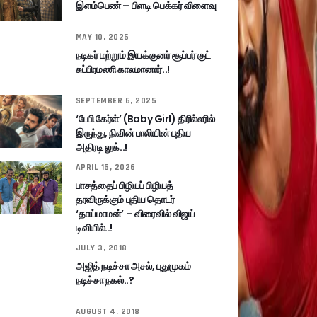
இளம்பெண் – பிளடி பெக்கர் விளைவு
MAY 10, 2025
நடிகர் மற்றும் இயக்குனர் சூப்பர் குட்
சுப்பிரமணி காலமானார்..!
SEPTEMBER 6, 2025
‘பேபி கேர்ள்’ (Baby Girl) திரில்லரில்
இருந்து, நிவின் பாலியின் புதிய
அதிரடி லுக்..!
APRIL 15, 2026
பாசத்தைப் பிழியப் பிழியத்
தரவிருக்கும் புதிய தொடர்
‘தாய்மாமன்’ – விரைவில் விஜய்
டிவியில்..!
JULY 3, 2018
அஜித் நடிச்சா அசல், புதுமுகம்
நடிச்சா நகல்..?
AUGUST 4, 2018