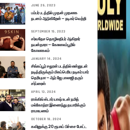
JUNE 26, 2023
பம்பர் படத்தில் முதன் முதலாக
நடனம் ஆடுகிறேன் – நடிகர் வெற்றி
SEPTEMBER 15, 2023
சர்வதேச தொழிலதிபர் ஆகிறார்
நயன்தாரா – கோலாலம்பூரில்
கோலாகலம்
JANUARY 14, 2024
சிங்கப்பூர் சலூன் படத்தில் என்னுடன்
நடித்திருக்கும் மிகப்பெரிய நடிகர் யார்
தெரியுமா – ஆர்.ஜே.பாலாஜி தரும்
சர்ப்ரைஸ்
APRIL 13, 2024
ராக்கிங் ஸ்டார் யாஷ் உடன் நமித்
மல்கோத்ரா இணைந்து தயாரிக்கும்
ராமாயணம்
OCTOBER 18, 2024
கவினுக்கு 20 ரூபாய் பிச்சை போட்ட