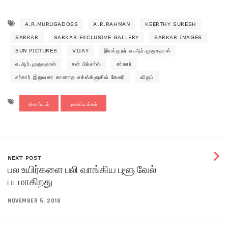
A.R.MURUGADOSS
A.R.RAHMAN
KEERTHY SURESH
SARKAR
SARKAR EXCLUSIVE GALLERY
SARKAR IMAGES
SUN PICTURES
VIJAY
இயக்குநர் ஏ.ஆர்.முருகதாஸ்
ஏ.ஆர்.முருகதாஸ்
சன் பிக்சர்ஸ்
சர்கார்
சர்கார் இதுவரை காணாத எக்ஸ்க்ளூசிவ் கேலரி
விஜய்
திரைப்படம்
புகைப்படங்கள்
NEXT POST
பல உயிர்களை பலி வாங்கிய புளூ வேல்
படமாகிறது
NOVEMBER 5, 2018