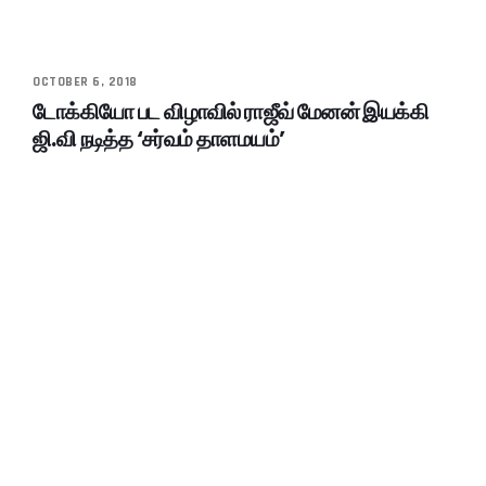
OCTOBER 6, 2018
டோக்கியோ பட விழாவில் ராஜீவ் மேனன் இயக்கி
ஜி.வி நடித்த ‘சர்வம் தாளமயம்’