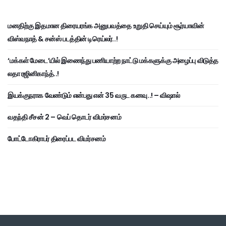
மனதிற்கு இதமான திரையரங்க அனுபவத்தை உறுதி செய்யும் சூர்யாவின்
விஸ்வநாத் & சன்ஸ் படத்தின் டிரெய்லர்..!
‘மக்கள் மேடை’யில் இணைந்து பணியாற்ற நாட்டு மக்களுக்கு அழைப்பு விடுத்த
லதா ரஜினிகாந்த்..!
இயக்குநராக வேண்டும் என்பது என் 35 வருட கனவு..! – விஷால்
வதந்தி சீசன் 2 – வெப் தொடர் விமர்சனம்
போட்டோகிராபர் திரைப்பட விமர்சனம்