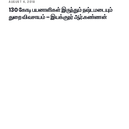
AUGUST 4, 2018
130 கோடி பயனாளிகள் இருந்தும் நஷ்டமடையும்
துறை விவசாயம் – இயக்குநர் ஆர்.கண்ணன்