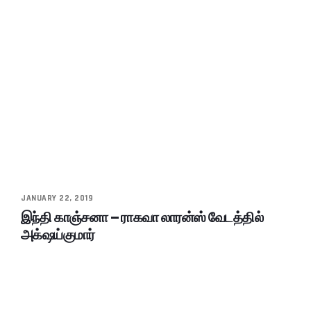
JANUARY 22, 2019
இந்தி காஞ்சனா – ராகவா லாரன்ஸ் வேடத்தில்
அக்‌ஷய்குமார்