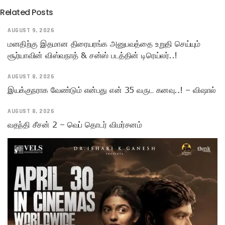
Related Posts
AUGUST 9, 2026
மனதிற்கு இதமான திரையரங்க அனுபவத்தை உறுதி செய்யும்
சூர்யாவின் விஸ்வநாத் & சன்ஸ் படத்தின் டிரெய்லர்..!
AUGUST 8, 2026
இயக்குநராக வேண்டும் என்பது என் 35 வருட கனவு..! – விஷால்
AUGUST 8, 2026
வதந்தி சீசன் 2 – வெப் தொடர் விமர்சனம்