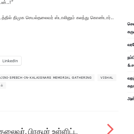
ேன்..!”
த்தில் திமுக செயல்தலைவர் ஸ்டாலினும் கலந்து கொண்டார்..
சென
கரு
வரவே
நம்
LinkedIn
& ச
வதந
AJINI-SPEECH-IN-KALAIGNARS MEMORIAL GATHERING
VISHAL
கதாப
ல்
அன்
தலைவர், பிரதமர் உள்ளிட்ட