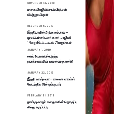
NOVEMBER 13, 2018
மனைவி ரஜினியைப் பிரிந்தார்
விஷ்ணு விஷால்
DECEMBER 6, 2018
இந்தியாவில் அதிக சம்பளம் –
முதலிடம் சல்மான் கான்… ரஜினி
14வது இடம்… கமல் 71வது இடம்
JANUARY 1, 2019
லாஸ் வேகாஸில் பிறந்த
நயன்தாராவின் காதல் புத்தாண்டு
JANUARY 22, 2019
இந்தி காஞ்சனா – ராகவா லாரன்ஸ்
வேடத்தில் அக்‌ஷய்குமார்
FEBRUARY 21, 2019
நான்கு காதல் கதைகளின் தொகுப்பு
சில்லு கருப்பட்டி