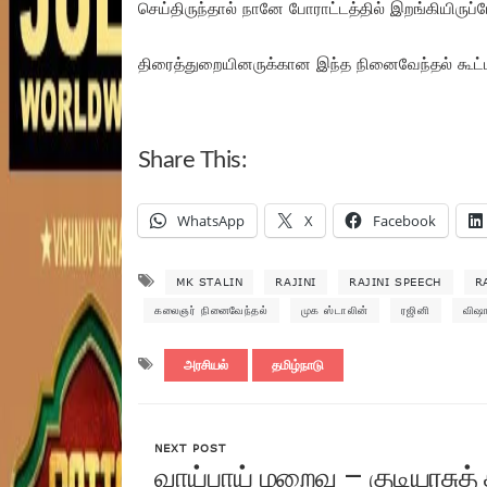
செய்திருந்தால் நானே போராட்டத்தில் இறங்கியிருப்ப
திரைத்துறையினருக்கான இந்த நினைவேந்தல் கூட்ட
Share This:
WhatsApp
X
Facebook
MK STALIN
RAJINI
RAJINI SPEECH
R
கலைஞர் நினைவேந்தல்
முக ஸ்டாலின்
ரஜினி
விஷா
அரசியல்
தமிழ்நாடு
NEXT POST
வாய்பாய் மறைவு – குடியரசுத் 