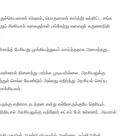
பொதுச்செயலாளர் விஷால், பொருளாளர் கார்த்தி உள்ளிட்ட சங்க
ற்றும் சினிமாக் கலைஞர்கள் பங்கேற்று கலைஞர் கருணாநிதி
.
ிகாந்த் பேசியது முக்கியத்துவம் வாய்ந்ததாக அமைந்தது.
ன்னால் நினைத்து பார்க்க முடியவில்லை. அரசியலுக்கு
ச் செல்ல வேண்டும் அல்லது எதிர்த்து அரசியல் செய்ய
ாக்கியவர்.
கு எதிராக நடந்தன என்று எல்லோருக்குமே தெரியும்.
ியால் அரசியலுக்கு வந்தோர் லட்சம் பேர் உள்ளனர். அவரால்
அதிமுகவின் ஆண்டு விழாவில் அண்ணா, எம்ஜிஆரின்