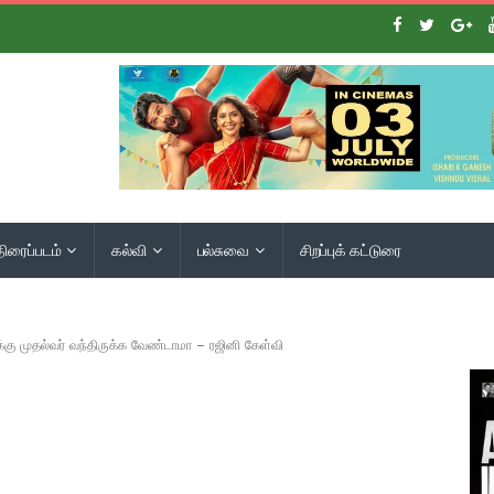
திரைப்படம்
கல்வி
பல்சுவை
சிறப்புக் கட்டுரை
்கு முதல்வர் வந்திருக்க வேண்டாமா – ரஜினி கேள்வி