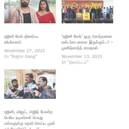
ரஜினி கேங் திரைப்பட
‘ரஜினி கேங்’ ஒரு அசத்தலான
விமர்சனம்
என்டர்டைனராக இருக்கும்..! –
முனீஷ்காந்த் ராமதாஸ்
November 27, 2025
In "Rajini Gang"
November 13, 2025
In "திரைப்படம்"
ரஜினி, விஜய், அஜித் போன்ற
பெரிய நடிகர்கள் பொது
மக்களுக்கு உதவி செய்ய முன்
வர வேண்டும்..! – பி.