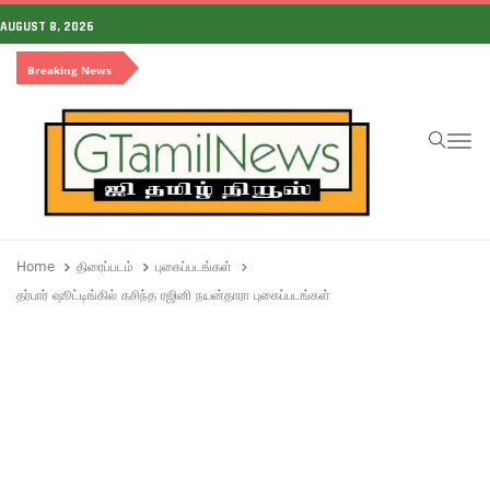
AUGUST 8, 2026
Breaking News
To
Home
திரைப்படம்
புகைப்படங்கள்
தர்பார் ஷூட்டிங்கில் கசிந்த ரஜினி நயன்தாரா புகைப்படங்கள்