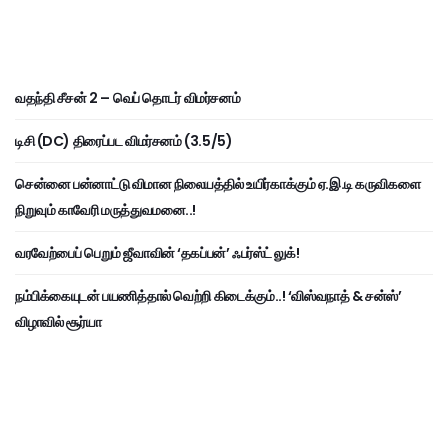
வதந்தி சீசன் 2 – வெப் தொடர் விமர்சனம்
டிசி (DC) திரைப்பட விமர்சனம் (3.5/5)
சென்னை பன்னாட்டு விமான நிலையத்தில் உயிர்காக்கும் ஏ.இ.டி கருவிகளை
நிறுவும் காவேரி மருத்துவமனை..!
வரவேற்பைப் பெறும் ஜீவாவின் ‘தகப்பன்’ ஃபர்ஸ்ட் லுக்!
நம்பிக்கையுடன் பயணித்தால் வெற்றி கிடைக்கும்..! ‘விஸ்வநாத் & சன்ஸ்’
விழாவில் சூர்யா