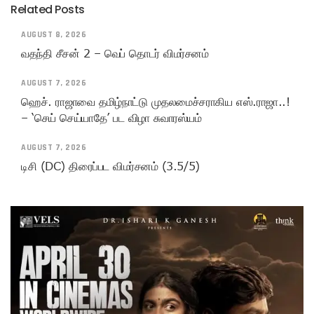
Related Posts
AUGUST 8, 2026
வதந்தி சீசன் 2 – வெப் தொடர் விமர்சனம்
AUGUST 7, 2026
ஹெச். ராஜாவை தமிழ்நாட்டு முதலமைச்சராகிய எஸ்.ராஜா..!
– ‘செய் செய்யாதே’ பட விழா சுவாரஸ்யம்
AUGUST 7, 2026
டிசி (DC) திரைப்பட விமர்சனம் (3.5/5)