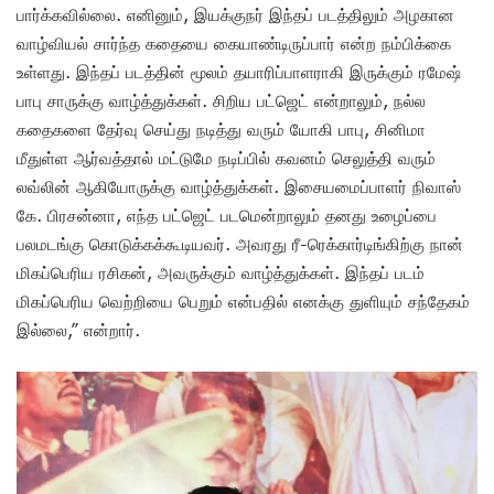
பார்க்கவில்லை. எனினும், இயக்குநர் இந்தப் படத்திலும் அழகான
வாழ்வியல் சார்ந்த கதையை கையாண்டிருப்பார் என்ற நம்பிக்கை
உள்ளது. இந்தப் படத்தின் மூலம் தயாரிப்பாளராகி இருக்கும் ரமேஷ்
பாபு சாருக்கு வாழ்த்துக்கள். சிறிய பட்ஜெட் என்றாலும், நல்ல
கதைகளை தேர்வு செய்து நடித்து வரும் யோகி பாபு, சினிமா
மீதுள்ள ஆர்வத்தால் மட்டுமே நடிப்பில் கவனம் செலுத்தி வரும்
லவ்லின் ஆகியோருக்கு வாழ்த்துக்கள். இசையமைப்பாளர் நிவாஸ்
கே. பிரசன்னா, எந்த பட்ஜெட் படமென்றாலும் தனது உழைப்பை
பலமடங்கு கொடுக்கக்கூடியவர். அவரது ரீ-ரெக்கார்டிங்கிற்கு நான்
மிகப்பெரிய ரசிகன், அவருக்கும் வாழ்த்துக்கள். இந்தப் படம்
மிகப்பெரிய வெற்றியை பெறும் என்பதில் எனக்கு துளியும் சந்தேகம்
இல்லை,” என்றார்.