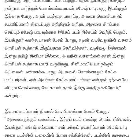
தவிர்த்து மற்ற படங்களில் பணியாற்றும் உதவி இயக்குநர்களைும்
நன்றாக பார்த்துக் கொள்ளக்கூடியவர் ரமேஷ் பாபு. ஒரு இயக்குநர்
இல்லாத போது, அவர் படத்தை பாராட்டி, அவரை கொண்டாடும்
தயாரிப்பாளர் கிடைப்பது அரிதிலும் அரிது. அதனை சிறப்பாக
செய்யும் ரமேஷ் பாபுவுக்காக இந்தப் படம் நிச்சயம் வெற்றி பெறும்.
இயக்குநர் வசந்த பாலன் பேசும் போது, நடிகர் வடிவேலுவின் வசனம்
அரசியல் கூற்றாகி இருப்பதாக தெரிவித்தார். வடிவேலு இல்லாமல்
இன்று தமிழ் சினிமா இல்லை. அவரின் வசனங்கள் தான் இன்று
அரசியல் கூற்றாக மாறி வருகிறது. சினிமாவில் யாருக்கும்
அட்வைஸ் பண்ணக்கூடாது. அட்வைஸ் சொன்னாலும் கேட்க
மாட்டார்கள், ஏன் அவர்கள் கேட்க மாட்டார்கள் என்றால் ஏற்கனவே
வீட்டில் சொல்வதை கேட்காமல் தான் இங்கு வந்திருக்கிறோம்,”
என்றார்.
இசையமைப்பாளர் நிவாஸ் கே. பிரசன்னா பேசும் போது,
“அனைவருக்கும் வணக்கம், இந்தப் படம் எனக்கு ரொம்ப ஸ்பெஷல்.
இயக்குநர் சுரேஷ் சங்கையா சார் மற்றும் தயாரிப்பாளர் ரமேஷ் பாபு
சாரை படத்தின் பூஜையின் போது சந்தித்தேன். படத்தின் கதையை