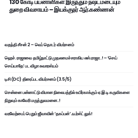
130 கோடி பயனாளிகள் இருந்தும் நஷ்டமடையும்
துறை விவசாயம் – இயக்குநர் ஆர்.கண்ணன்
வதந்தி சீசன் 2 – வெப் தொடர் விமர்சனம்
ஹெச். ராஜாவை தமிழ்நாட்டு முதலமைச்சராகிய எஸ்.ராஜா..! – ‘செய்
செய்யாதே’ பட விழா சுவாரஸ்யம்
டிசி (DC) திரைப்பட விமர்சனம் (3.5/5)
சென்னை பன்னாட்டு விமான நிலையத்தில் உயிர்காக்கும் ஏ.இ.டி கருவிகளை
நிறுவும் காவேரி மருத்துவமனை..!
வரவேற்பைப் பெறும் ஜீவாவின் ‘தகப்பன்’ ஃபர்ஸ்ட் லுக்!