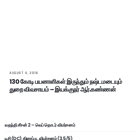
AUGUST 4, 2018
130 கோடி பயனாளிகள் இருந்தும் நஷ்டமடையும்
துறை விவசாயம் – இயக்குநர் ஆர்.கண்ணன்
வதந்தி சீசன் 2 – வெப் தொடர் விமர்சனம்
டிசி (DC) திரைப்பட விமர்சனம் (3.5/5)