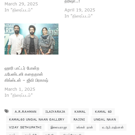
த்ரிஷா..!
March 29, 2025
In "திரைப்படம்"
April 19, 2025
In "திரைப்படம்"
ஹாரி பாட்டர் போன்ற
ஃபேண்டஸி கதைதான்
கிங்ஸ்டன் – ஜீவி பிரகாஷ்
March 1, 2025
In "திரைப்படம்"
A.R.RAHMAN
ILAIYARAJA
KAMAL
KAMAL 60
KAMAL60 UNGAL NAAN GALLERY
RAJINI
UNGAL NAAN
VIJAY SETHUPATHI
இளையராஜா
உங்கள் நான்
ஏ.ஆர்.ரஹ்மான்
கமல்
கமல் 60
ரஜினி
விஜய்சேதுபதி