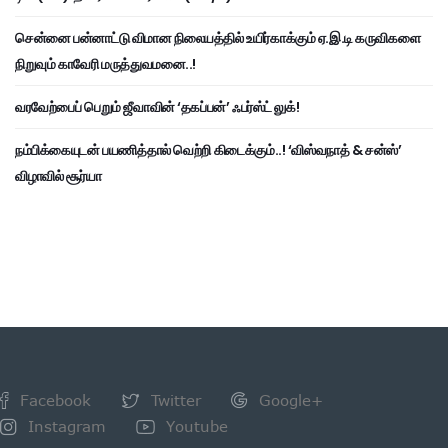
சென்னை பன்னாட்டு விமான நிலையத்தில் உயிர்காக்கும் ஏ.இ.டி கருவிகளை
நிறுவும் காவேரி மருத்துவமனை..!
வரவேற்பைப் பெறும் ஜீவாவின் ‘தகப்பன்’ ஃபர்ஸ்ட் லுக்!
நம்பிக்கையுடன் பயணித்தால் வெற்றி கிடைக்கும்..! ‘விஸ்வநாத் & சன்ஸ்’
விழாவில் சூர்யா
Facebook
Twitter
Google+
Instagram
Youtube