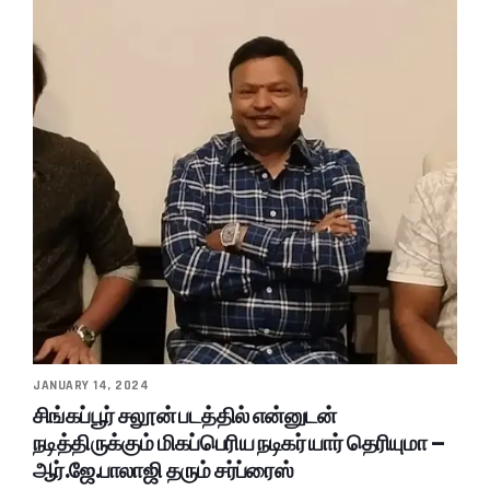
JANUARY 14, 2024
சிங்கப்பூர் சலூன் படத்தில் என்னுடன்
நடித்திருக்கும் மிகப்பெரிய நடிகர் யார் தெரியுமா –
ஆர்.ஜே.பாலாஜி தரும் சர்ப்ரைஸ்