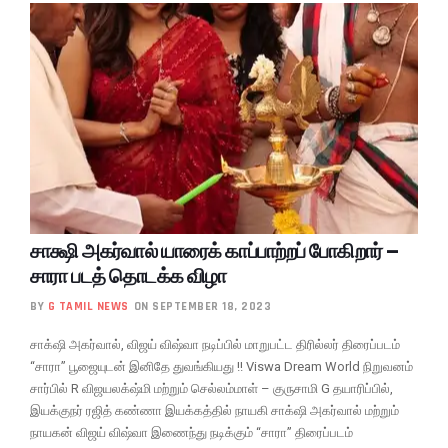
சாக்ஷி அகர்வால் யாரைக் காப்பாற்றப் போகிறார் –
சாரா படத் தொடக்க விழா
BY
G TAMIL NEWS
ON SEPTEMBER 18, 2023
சாக்‌ஷி அகர்வால், விஜய் விஷ்வா நடிப்பில் மாறுபட்ட திரில்லர் திரைப்படம்
“சாரா” பூஜையுடன் இனிதே துவங்கியது !! Viswa Dream World நிறுவனம்
சார்பில் R விஜயலக்‌ஷ்மி மற்றும் செல்லம்மாள் – குருசாமி G தயாரிப்பில்,
இயக்குநர் ரஜித் கண்ணா இயக்கத்தில் நாயகி சாக்‌ஷி அகர்வால் மற்றும்
நாயகன் விஜய் விஷ்வா இணைந்து நடிக்கும் “சாரா” திரைப்படம்