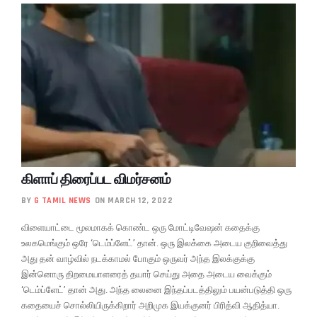
கிளாப் திரைப்பட விமர்சனம்
BY
G TAMIL NEWS
ON MARCH 12, 2022
விளையாட்டை மூலமாகக் கொண்ட ஒரு மோட்டிவேஷன் கதைக்கு
உலகமெங்கும் ஒரே ‘டெம்ப்ளேட்’ தான். ஒரு இலக்கை அடைய குறிவைத்து
அது தன் வாழ்வில் நடக்காமல் போகும் ஒருவர் அந்த இலக்குக்கு
இன்னொரு திறமையாளரைத் தயார் செய்து அதை அடைய வைக்கும்
‘டெம்ப்ளேட்’ தான் அது. அந்த லைனை இந்தப்படத்திலும் பயன்படுத்தி ஒரு
கதையைச் சொல்லியிருக்கிறார் அறிமுக இயக்குனர் பிரித்வி ஆதித்யா.