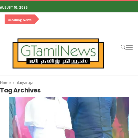
AUGUST 10, 2026
Breaking News
To
na
Home
ilaiyaraja
Tag Archives