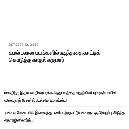
OCTOBER 13, 2020
கமல் பலான படங்களில் நடித்ததை காட்டிக்
கொடுத்த காதல் சுகுமார்
மனதிற்கு இதமான திரையரங்க அனுபவத்தை உறுதி செய்யும் சூர்யாவின்
விஸ்வநாத் & சன்ஸ் படத்தின் டிரெய்லர்..!
‘மக்கள் மேடை’யில் இணைந்து பணியாற்ற நாட்டு மக்களுக்கு அழைப்பு விடுத்த
லதா ரஜினிகாந்த்..!