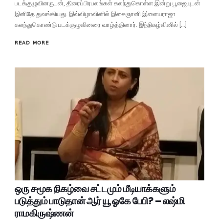
படக்குழுவினருடன், திரைப்பிரபலங்கள் கலந்துகொள்ள இன்று பூஜையுடன்
இனிதே துவங்கியது. இவ்விழாவினில் இசைஞானி இளையராஜா
கலந்துகொண்டு படக்குழுவினரை வாழ்த்தினார். இந்நிகழ்வினில் […]
READ MORE
ஒரு சமூக நிகழ்வை சட்டமும் மீடியாக்களும்
படுத்தும் பாடுதான் ஆர் யூ ஓகே பேபி? – லஷ்மி
ராமகிருஷ்ணன்