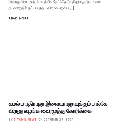
அதற்கு அவர் இந்தப் படத்தில் தேர்ந்தெடுத்திருப்பது ‘தட களம்’.
தடகளத்தில் ஓட்டப்பந்தய வீரராக தேசிய […]
READ MORE
கமல் பாரதிராஜா இளையராஜாவுக்கும் பால்கே
விருது வழங்க வைரமுத்து கோரிக்கை
BY
G TAMIL NEWS
ON OCTOBER 27, 2021