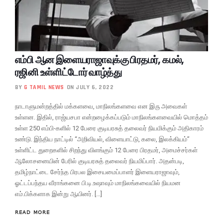
எம்பி ஆன இளையராஜாவுக்கு பிரதமர், கமல்,
ரஜினி உள்ளிட்டோர் வாழ்த்து
BY
G TAMIL NEWS
ON JULY 6, 2022
நாடாளுமன்றத்தில் மக்களவை, மாநிலங்களவை என இரு அவைகள்
உள்ளன. இதில், ராஜ்யசபா என்றழைக்கப்படும் மாநிலங்களவையில் மொத்தம்
உள்ள 250 எம்பி-களில் 12 பேரை குடியரசுத் தலைவர் நியமிக்கும் அதிகாரம்
உண்டு. இந்திய நாட்டில் “அறிவியல், விளையாட்டு, கலை, இலக்கியம்”
உள்ளிட்ட துறைகளில் சிறந்து விளங்கும் 12 பேரை பிரதமர், அமைச்சர்கள்
ஆலோசனையின் பேரில் குடியரசுத் தலைவர் நியமிப்பார். அதன்படி,
தமிழ்நாட்டை சேர்ந்த பிரபல இசையமைப்பாளர் இளையராஜாவும்,
ஓட்டப்பந்தய வீராங்கனை பி.டி.உஷாவும் மாநிலங்கவையில் நியமன
எம்.பிக்களாக இன்று ஆயினர். […]
READ MORE