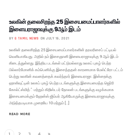
உலகின் தலைசிறந்த 25 இசையமைப்பாளர்களில்
இளையராஜாவுக்கு 9ஆம் இடம்
BY
G TAMIL NEWS
ON JULY 16, 2021
உலகின் தலைசிறந்த 25 இசையமைப்பாளர்களின் தரவரிசைப் பட்டியல்
வெளியாகியது. அதில் நம் இசைஞானி இளையராஜாவுக்கு 9 ஆம் இடம்
கிடைத்துள்ளது. இந்திய படங்கள் மட்டுமல்லாது உலகப் புகழ் பெற்ற
பில்லார்மோனிக் கம்பெனிக்கு இசைத்ததன் காரணமாக மேஸ்ட்ரோ பட்டம்
பெற்று உலகின் கவனத்தைக் கவர்ந்தார் இளையராஜா. இன்றைக்கு
ஹாலிவுட்டின் உலகப் புகழ் பெற்ற படங்களுக்கு இசையமைத்த ஜெர்ரி
கோல்ட்ஸ்மித்் மற்றும் கிறிஸ்டபர் நோலன் படங்களுக்கு வழக்கமாக
இசையமைக்கும் ஹேன்ஸ் ஜிம்மர் ஆகியோருக்கு இளையராஜாவுக்கு
அடுத்தபடியாக முறையே 10 மற்றும் […]
READ MORE
1
2
3
4