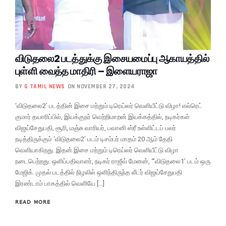
விடுதலை2 படத்துக்கு இசையமைப்பு ஆகாயத்தில்
புள்ளி வைத்த மாதிரி – இளையராஜா
BY
G TAMIL NEWS
ON NOVEMBER 27, 2024
‘விடுதலை2’ படத்தின் இசை மற்றும் டிரெய்லர் வெளியீட்டு விழா! எல்ரெட்
குமார் தயாரிப்பில், இயக்குநர் வெற்றிமாறன் இயக்கத்தில், நடிகர்கள்
விஜய்சேதுபதி, சூரி, மஞ்சு வாரியர், பவானி ஸ்ரீ உள்ளிட்டப் பலர்
நடித்திருக்கும் ‘விடுதலை2’ படம் டிசம்பர் மாதம் 20 ஆம் தேதி
வெளியாகிறது. இதன் இசை மற்றும் டிரெய்லர் வெளியீட்டு விழா
நடைபெற்றது. ஒளிப்பதிவாளர், நடிகர் ராஜீவ் மேனன், “’விடுதலை1’ படம் ஒரு
மேஜிக். முதல் படத்தில் நிழலில் ஒளிந்திருந்த லீடர் விஜய்சேதுபதி
இரண்டாம் பாகத்தில் வெளியே […]
READ MORE