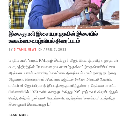
இசைஞானி இளையராஜாவின் இசையில்
உலகம்மை வாழ்வியல் திரைப்படம்
BY
G TAMIL NEWS
ON APRIL 7, 2022
‘சாதி சனம்’, ‘காதல் F.M.புகழ் இயக்குநர் விஜய் பிரகாஷ், தமிழ் எழுத்தாளர்
சு. சமுத்திரத்தின் பிரபலமான நாவலான ‘ஒரு கோட்டுக்கு வெளியே’-வை
அடிப்படையாகக் கொண்டு ‘உலகம்மை’ திரைப்படம் மூலம் தனது தடத்தை
ஆழமாக பதிக்கவுள்ளார். மெட்ராஸ் டிஜிட்டல் சினிமா அகாடமி பேனரில்
டாக்டர் வீ .ஜெயப்பிரகாஷ் இப்படத்தை தயாரித்துள்ளார். நெல்லை மாவட்ட
பின்னணியில் 1970-களில் கதை நடக்கிறது. ’96’ புகழ் கவுரி கிஷன் மற்றும்
வெற்றி மித்ரன் முன்னணி வேடங்களில் நடித்துள்ள ‘உலகம்மை’ படத்திற்கு
இசைஞானி இளையராஜா […]
READ MORE