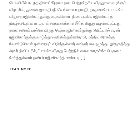
டெல்லியில் கடந்த திங்கட்கிழமை நடைபெற்ற தேசிய விருதுகள் வழங்கும்
விழாவில், துணை ஜனாதிபதி வெங்கையா நாயுடு, தாதாசாகேப் பால்கே
விருதை ரஜினிகாந்துக்கு வழங்கினார். திரையுலகில் ரஜினிகாந்த்
நிகழ்த்தியுள்ள வாழ்நாள் சாதனைக்காக இந்த விருது வழங்கப்பட்டது.
தாதாசாகேப் பால்கே விருது பெற்ற ரஜினிகாந்துக்கு டுவிட்டரில் நடிகர்
ரஜினிகாந்துக்கு வாழ்த்து தெரிவித்துள்ளதோடு, மத்திய அரசுக்கு
வேண்டுகோள் ஒன்றையும் விடுத்துள்ளார் கவிஞர் வைரமுத்து. இதுகுறித்து
அவர் டுவிட்டரில், “பால்கே விருது பெற்றதில் கலை உலகுக்கே பெருமை
சேர்த்துள்ளார் நண்பர் ரஜினிகாந்த். ஊர்கூடி […]
READ MORE