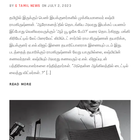
BY
G TAMIL NEWS
ON JULY 2, 2023
தமிழில் இருக்கும் பெண் இயக்குனர்களில் முக்கியமானவர் லஷ்மி
ராமகிருஷ்ணன். ‘ஆரோகனத்’தில் தொடங்கிய அவரது இயக்கப் பயணம்
இப்போது வெளிவரவருக்கும் ‘ஆர் யூ ஓகே பேபி?’ வரை தொடர்கிறது. மங்கி
கிரியேட்டிவ் லேப் பிரைவேட் லிமிடெட் சார்பில் ராம கிருஷ்ணன் தயாரிக்க,
இயக்குனர் ஏ.எல்.விஜய் இணை தயாரிப்பாளராக இணையும் படம் இது.
படத்தைத் தயாரிக்கும் ராமகிருஷ்ணன் வேறு யாருமில்லை, லஷ்மியின்
கணவர்தான். லஷ்மியும் அவரது கணவரும் ஏ.எல். விஜய்யுடன்
பத்திரிகையாளர்களை சந்தித்தார்கள். “அதென்ன ஆங்கிலத்தில் டைட்டில்
வைத்து விட்டீர்கள்..?” […]
READ MORE