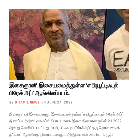
இசைஞானி இசையமைத்துள்ள ‘எ பியூட்டிஃபுல்
பிரேக் அப்’ ஆங்கிலப்படம்.
BY
G TAMIL NEWS
ON JUNE 27, 2022
இசைஞானி இளையராஜா இசையமைத்துள்ள ‘எ பியூட்டிஃபுல் பிரேக் அப்’
திரைப்படத்தின் ‘கம் ஃப்ரீ மீ’பாடல் உலக இசை தினமான ஜூன் 21 2022
அன்று வெளியிடப்பட்டது. ’எ பியூட்டிஃபுல் பிரேக்அப்’ ஒரு ரொமாண்டிக்
த்ரில்லர் ஆங்கிலத் திரைப்படமாகும். அஜித்வாசன் உக்கினா எழுதி