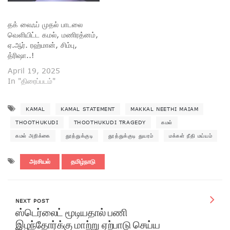
தக் லைஃப் முதல் பாடலை
வெளியிட்ட கமல், மணிரத்னம்,
ஏ.ஆர். ரஹ்மான், சிம்பு,
த்ரிஷா..!
April 19, 2025
In "திரைப்படம்"
KAMAL
KAMAL STATEMENT
MAKKAL NEETHI MAIAM
THOOTHUKUDI
THOOTHUKUDI TRAGEDY
கமல்
கமல் அறிக்கை
தூத்துக்குடி
தூத்துக்குடி துயரம்
மக்கள் நீதி மய்யம்
அரசியல்
தமிழ்நாடு
NEXT POST
ஸ்டெர்லைட் மூடியதால் பணி
இழந்தோர்க்கு மாற்று ஏற்பாடு செய்ய