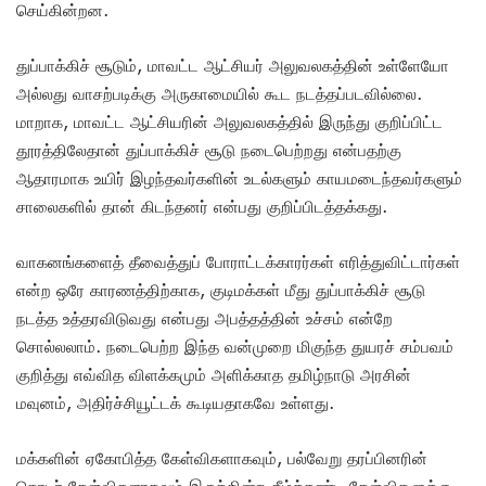
செய்கின்றன.
துப்பாக்கிச் சூடும், மாவட்ட ஆட்சியர் அலுவலகத்தின் உள்ளேயோ
அல்லது வாசற்படிக்கு அருகாமையில் கூட நடத்தப்படவில்லை.
மாறாக, மாவட்ட ஆட்சியரின் அலுவலகத்தில் இருந்து குறிப்பிட்ட
தூரத்திலேதான் துப்பாக்கிச் சூடு நடைபெற்றது என்பதற்கு
ஆதாரமாக உயிர் இழந்தவர்களின் உடல்களும் காயமடைந்தவர்களும்
சாலைகளில் தான் கிடந்தனர் என்பது குறிப்பிடத்தக்கது.
வாகனங்களைத் தீவைத்துப் போராட்டக்காரர்கள் எரித்துவிட்டார்கள்
என்ற ஒரே காரணத்திற்காக, குடிமக்கள் மீது துப்பாக்கிச் சூடு
நடத்த உத்தரவிடுவது என்பது அபத்தத்தின் உச்சம் என்றே
சொல்லலாம். நடைபெற்ற இந்த வன்முறை மிகுந்த துயரச் சம்பவம்
குறித்து எவ்வித விளக்கமும் அளிக்காத தமிழ்நாடு அரசின்
மவுனம், அதிர்ச்சியூட்டக் கூடியதாகவே உள்ளது.
மக்களின் ஏகோபித்த கேள்விகளாகவும், பல்வேறு தரப்பினரின்
தொடர் கேள்விகளாகவும் இருக்கின்ற கீழ்க்கண்ட கேள்விகளுக்கு