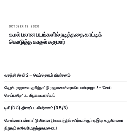
OCTOBER 13, 2020
கமல் பலான படங்களில் நடித்ததை காட்டிக்
கொடுத்த காதல் சுகுமார்
வதந்தி சீசன் 2 – வெப் தொடர் விமர்சனம்
ஹெச். ராஜாவை தமிழ்நாட்டு முதலமைச்சராகிய எஸ்.ராஜா..! – ‘செய்
செய்யாதே’ பட விழா சுவாரஸ்யம்
டிசி (DC) திரைப்பட விமர்சனம் (3.5/5)
சென்னை பன்னாட்டு விமான நிலையத்தில் உயிர்காக்கும் ஏ.இ.டி கருவிகளை
நிறுவும் காவேரி மருத்துவமனை..!