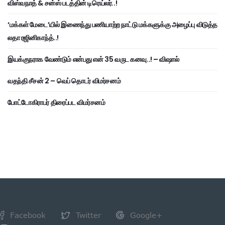
விஸ்வநாத் & சன்ஸ் படத்தின் டிரெய்லர்..!
‘மக்கள் மேடை’யில் இணைந்து பணியாற்ற நாட்டு மக்களுக்கு அழைப்பு விடுத்த
லதா ரஜினிகாந்த்..!
இயக்குநராக வேண்டும் என்பது என் 35 வருட கனவு..! – விஷால்
வதந்தி சீசன் 2 – வெப் தொடர் விமர்சனம்
போட்டோகிராபர் திரைப்பட விமர்சனம்
Facebook
Twitter
Google+