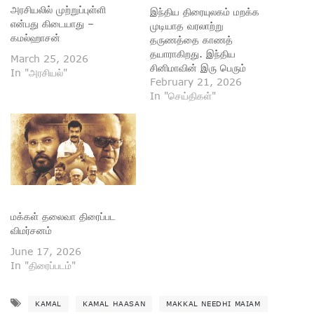
அரசியலில் முற்றுப்புள்ளி
இந்திய திரையுலகம் மறக்க
என்பது கிடையாது –
முடியாத வரலாற்று
கமல்ஹாசன்
தருணத்தை காணத்
தயாராகிறது. இந்திய
March 25, 2026
சினிமாவின் இரு பெரும்
In "அரசியல்"
நாயகர்கள் — ரஜினிகாந்த்
February 21, 2026
மற்றும் கமல்ஹாசன் — 47
In "செய்திகள்"
ஆண்டுகள் கழித்து மீண்டும்
ஒரே படத்தில் இணைகின்றனர்.
தற்காலிகமாக “KHxRK” எனப்
பெயரிடப்பட்டுள்ள இந்த
மாபெரும் திரைப்படம்,
ரசிகர்களுக்கு ஒருமுறை
மட்டுமே கிடைக்கும் சிறப்பான
திரை அனுபவமாக அமையும்.
மக்கள் தலைவா திரைப்பட
1970களின் இறுதியில்
விமர்சனம்
கடைசியாக இணைந்து நடித்த
இந்த இரு திரை
June 17, 2026
ஜாம்பவான்கள், தற்போது…
In "திரைப்படம்"
KAMAL
KAMAL HAASAN
MAKKAL NEEDHI MAIAM