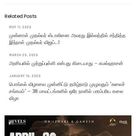
Related Posts
MAY 11, 2026
முன்னாள் முதல்வர் ஸ்டாலினை அவரது இல்லத்தில் சந்தித்த
இந்நாள் முதல்வர் விஜய்..!
MARCH 25, 2026
அரசியலில் முற்றுப்புள்ளி என்பது கிடையாது – கமல்ஹாசன்
JANUARY 16, 2026
பொங்கல் விழாவை முன்னிட்டு தமிழ்நாடு முழுவதும் ‘கலைச்
சங்கமம்’ – 38 மாவட்டங்களில் ஒரே நாளில் பாரம்பரிய கலை
விழா