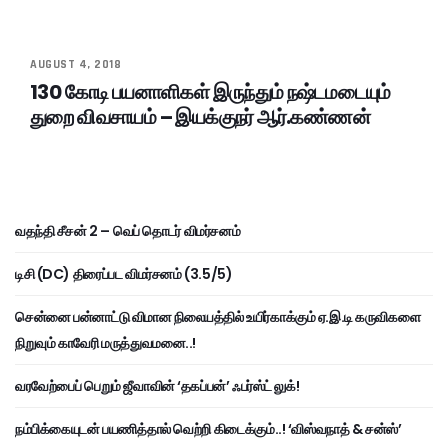
AUGUST 4, 2018
130 கோடி பயனாளிகள் இருந்தும் நஷ்டமடையும்
துறை விவசாயம் – இயக்குநர் ஆர்.கண்ணன்
வதந்தி சீசன் 2 – வெப் தொடர் விமர்சனம்
டிசி (DC) திரைப்பட விமர்சனம் (3.5/5)
சென்னை பன்னாட்டு விமான நிலையத்தில் உயிர்காக்கும் ஏ.இ.டி கருவிகளை
நிறுவும் காவேரி மருத்துவமனை..!
வரவேற்பைப் பெறும் ஜீவாவின் ‘தகப்பன்’ ஃபர்ஸ்ட் லுக்!
நம்பிக்கையுடன் பயணித்தால் வெற்றி கிடைக்கும்..! ‘விஸ்வநாத் & சன்ஸ்’