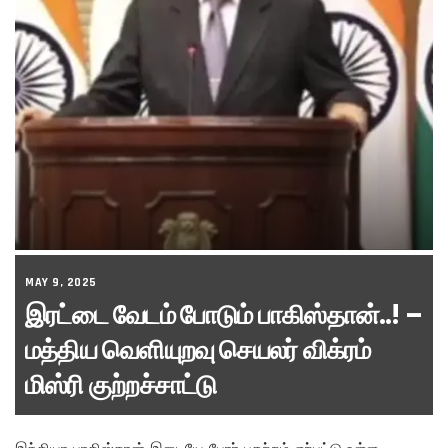
MAY 9, 2025
இரட்டை வேடம் போடும் பாகிஸ்தான்..! –
மத்திய வெளியுறவு செயலர் விக்ரம்
மிஸ்ரி குற்றச்சாட்டு
இந்தியா பாகிஸ்தான் இடையே போர் பதற்றம் ஏற்பட்டு உள்ள