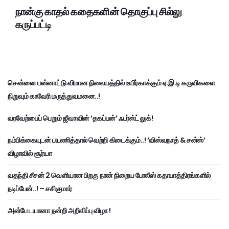
நான்கு காதல் கதைகளின் தொகுப்பு சில்லு
கருப்பட்டி
சென்னை பன்னாட்டு விமான நிலையத்தில் உயிர்காக்கும் ஏ.இ.டி கருவிகளை
நிறுவும் காவேரி மருத்துவமனை..!
வரவேற்பைப் பெறும் ஜீவாவின் ‘தகப்பன்’ ஃபர்ஸ்ட் லுக்!
நம்பிக்கையுடன் பயணித்தால் வெற்றி கிடைக்கும்..! ‘விஸ்வநாத் & சன்ஸ்’
விழாவில் சூர்யா
வதந்தி சீசன் 2 வெளியான பிறகு நான் நிறைய போலீஸ் கதாபாத்திரங்களில்
நடிப்பேன்..! – சசிகுமார்
அன்பே டயானா நன்றி அறிவிப்பு விழா !