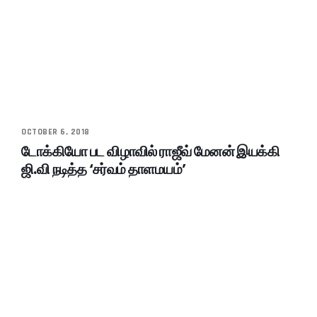
OCTOBER 6, 2018
டோக்கியோ பட விழாவில் ராஜீவ் மேனன் இயக்கி
ஜி.வி நடித்த ‘சர்வம் தாளமயம்’