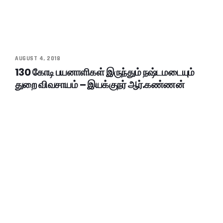
AUGUST 4, 2018
130 கோடி பயனாளிகள் இருந்தும் நஷ்டமடையும்
துறை விவசாயம் – இயக்குநர் ஆர்.கண்ணன்