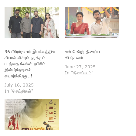
96 பிரேம்குமார் இயக்கத்தில்
லவ் மேரேஜ் திரைப்பட
சீயான் விக்ரம் நடிக்கும்
விமர்சனம்
படத்தை வேல்ஸ் ஃபிலிம்
June 27, 2025
இன்டர்நேஷனல்
In "திரைப்படம்"
தயாரிக்கிறது..!
July 16, 2025
In "செய்திகள்"