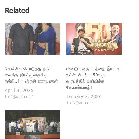
Related
சொல்லிக் கொடுத்து நடிக்க
மீண்டும் ஒரு படத்தை இயக்க
வைத்த இயக்குனருக்கு
உள்ளேன்..! – 50வது
நன்றி..! – ஸ்ருதி நாராயணன்
வருடத்தில் அறிவித்த
கே.பாக்யராஜ்!
April 8, 2025
In "திரைப்படம்"
January 7, 2026
In "திரைப்படம்"