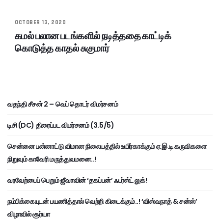
OCTOBER 13, 2020
கமல் பலான படங்களில் நடித்ததை காட்டிக்
கொடுத்த காதல் சுகுமார்
வதந்தி சீசன் 2 – வெப் தொடர் விமர்சனம்
டிசி (DC) திரைப்பட விமர்சனம் (3.5/5)
சென்னை பன்னாட்டு விமான நிலையத்தில் உயிர்காக்கும் ஏ.இ.டி கருவிகளை
நிறுவும் காவேரி மருத்துவமனை..!
வரவேற்பைப் பெறும் ஜீவாவின் ‘தகப்பன்’ ஃபர்ஸ்ட் லுக்!
நம்பிக்கையுடன் பயணித்தால் வெற்றி கிடைக்கும்..! ‘விஸ்வநாத் & சன்ஸ்’
விழாவில் சூர்யா