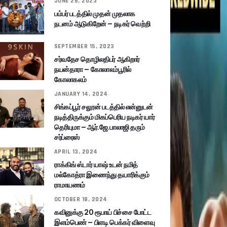
JUNE 26, 2023
பம்பர் படத்தில் முதன் முதலாக
நடனம் ஆடுகிறேன் – நடிகர் வெற்றி
SEPTEMBER 15, 2023
சர்வதேச தொழிலதிபர் ஆகிறார்
நயன்தாரா – கோலாலம்பூரில்
கோலாகலம்
JANUARY 14, 2024
சிங்கப்பூர் சலூன் படத்தில் என்னுடன்
நடித்திருக்கும் மிகப்பெரிய நடிகர் யார்
தெரியுமா – ஆர்.ஜே.பாலாஜி தரும்
சர்ப்ரைஸ்
APRIL 13, 2024
ராக்கிங் ஸ்டார் யாஷ் உடன் நமித்
மல்கோத்ரா இணைந்து தயாரிக்கும்
ராமாயணம்
OCTOBER 18, 2024
கவினுக்கு 20 ரூபாய் பிச்சை போட்ட
இளம்பெண் – பிளடி பெக்கர் விளைவு