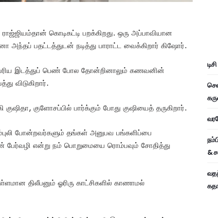
 ராஜ்ஜியம்தான் கொடிகட்டி பறக்கிறது. ஒரு அப்பாவியான
ோ அந்தப் பதட்டத்துடன் நடித்து பாராட்ட வைக்கிறார் கிஷோர்.
டிச
 பெரிய இடத்துப் பெண் போல தோன்றினாலும் கணவனின்
து விடுகிறார்.
சென
கரு
ுஷிதா, குளோசப்பில் பார்க்கும் போது குஷியைத் தருகிறார்.
வரவே
்புலி போன்றவர்களும் தங்கள் அனுபவ பங்களிப்பை
நம்
றேன் பேர்வழி என்று நம் பொறுமையை ரொம்பவும் சோதித்து
& ச
வதந
ள்ளமான திலீபனும் ஓரிரு காட்சிகளில் காணாமல்
கதாப