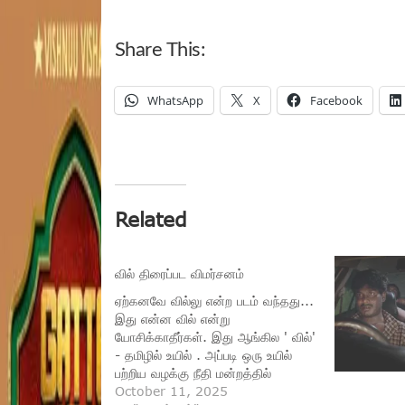
Share This:
WhatsApp
X
Facebook
Related
வில் திரைப்பட விமர்சனம்
ஏற்கனவே வில்லு என்ற படம் வந்தது...
இது என்ன வில் என்று
யோசிக்காதீர்கள். இது ஆங்கில ' வில்'
- தமிழில் உயில் . அப்படி ஒரு உயில்
பற்றிய வழக்கு நீதி மன்றத்தில்
விசாரணைக்கு வருகிறது. அதன்படி
October 11, 2025