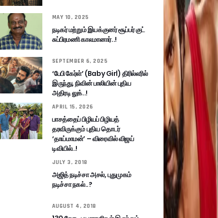
MAY 10, 2025
நடிகர் மற்றும் இயக்குனர் சூப்பர் குட்
சுப்பிரமணி காலமானார்..!
SEPTEMBER 6, 2025
‘பேபி கேர்ள்’ (Baby Girl) திரில்லரில்
இருந்து, நிவின் பாலியின் புதிய
அதிரடி லுக்..!
APRIL 15, 2026
பாசத்தைப் பிழியப் பிழியத்
தரவிருக்கும் புதிய தொடர்
‘தாய்மாமன்’ – விரைவில் விஜய்
டிவியில்..!
JULY 3, 2018
அஜித் நடிச்சா அசல், புதுமுகம்
நடிச்சா நகல்..?
AUGUST 4, 2018