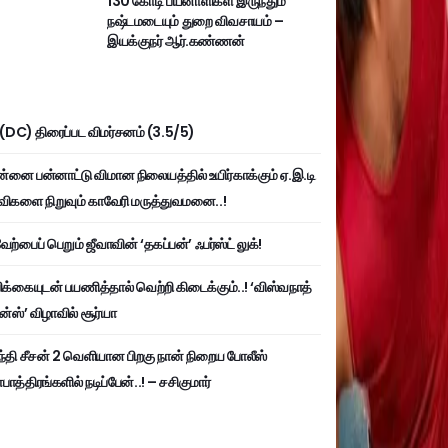
130 கோடி பயனாளிகள் இருந்தும்
நஷ்டமடையும் துறை விவசாயம் –
இயக்குநர் ஆர்.கண்ணன்
ி (DC) திரைப்பட விமர்சனம் (3.5/5)
்னை பன்னாட்டு விமான நிலையத்தில் உயிர்காக்கும் ஏ.இ.டி
விகளை நிறுவும் காவேரி மருத்துவமனை..!
ற்பைப் பெறும் ஜீவாவின் ‘தகப்பன்’ ஃபர்ஸ்ட் லுக்!
பிக்கையுடன் பயணித்தால் வெற்றி கிடைக்கும்..! ‘விஸ்வநாத்
ன்ஸ்’ விழாவில் சூர்யா
்தி சீசன் 2 வெளியான பிறகு நான் நிறைய போலீஸ்
ாத்திரங்களில் நடிப்பேன்..! – சசிகுமார்