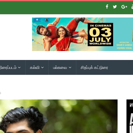
திரைப்படம்
கல்வி
பல்சுவை
சிறப்புக் கட்டுரை
்