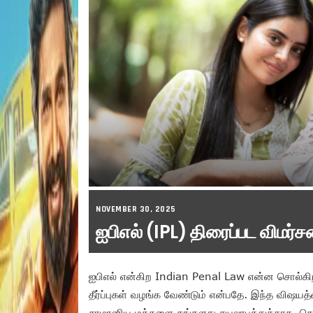
NOVEMBER 30, 2025
ஐபிஎல் (IPL) திரைப்பட விமர்ச
ஐபிஎல் என்கிற Indian Penal Law என்ன சொல்கிறது
தீர்ப்புகள் வழங்க வேண்டும் என்பதே. இந்த விஷயத
சாமானிய மக்களை தங்களது சுயலாபத்துக்காக கொடு