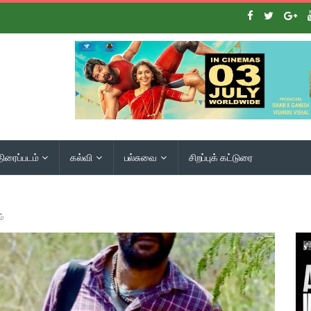
திரைப்படம்
கல்வி
பல்சுவை
சிறப்புக் கட்டுரை
ம்