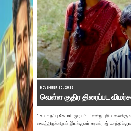
NOVEMBER 30, 2025
வெள்ள குதிர திரைப்பட விமர்
‘ கூடா நட்பு கேடாய் முடியும்…’ என்று புரிய வ
வைத்திருக்கிறார் இயக்குனர் சரண்ராஜ் செந்தில்கும