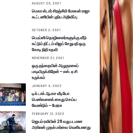
AUGUST 20, 2021
மெகா ஸ்டார் சிரஞ்சீவி மோகன் ராஜா
கூட்டணியின் புதிய அறிவிப்பு
OCTOBER 2, 2021
பெஃப்ஸி தொழிலாளர்களுக்கு வீடு
கட்டும் திட்டம் விஜய் சேதுபதி ஒரு
கோடி நிதி உதவி
NOVEMBER 21, 2021
ஒரு தந்தையின் அழுகுரலைப்
பாடியிருக்கிறேன் – எஸ். ஏ.சி
உருக்கம்
JANUARY 4, 2022
டிக் டாக் ஆபாச வீடியோ
பெண்களைக் கைது செய்ய
வேண்டும் – பேரரசு
FEBRUARY 12, 2022
ஜெயம் ரவியின் 28 வது படமான
அகிலன் முதல் பார்வை வெளியானது