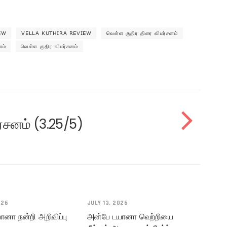
EW
VELLA KUTHIRA REVIEW
வெள்ள குதிர திரை விமர்சனம்
னம்
வெள்ள குதிர விமர்சனம்
மர்சனம் (3.25/5)
026
JULY 13, 2026
னா நன்றி அறிவிப்பு
அன்பே டயானா வெற்றியை