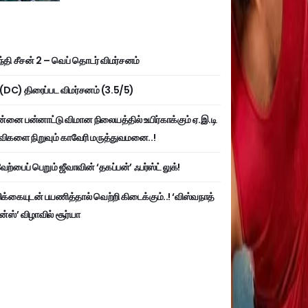
்தி சீசன் 2 – வெப் தொடர் விமர்சனம்
ி (DC) திரைப்பட விமர்சனம் (3.5/5)
்னை பன்னாட்டு விமான நிலையத்தில் உயிர்காக்கும் ஏ.இ.டி
விகளை நிறுவும் காவேரி மருத்துவமனை..!
ற்பைப் பெறும் ஜீவாவின் ‘தகப்பன்’ ஃபர்ஸ்ட் லுக்!
பிக்கையுடன் பயணித்தால் வெற்றி கிடைக்கும்..! ‘விஸ்வநாத்
ன்ஸ்’ விழாவில் சூர்யா