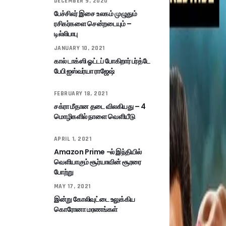
DECEMBER 9, 2020
பேச்சிலர் இசை உலகம் முழுதும்
ரசிகர்களை சென்றடையும் –
டில்லிபாபு
JANUARY 10, 2021
கால் டாக்ஸி ஓட்டப் போகிறார் பர்த்டே
பேபி ஐஸ்வர்யா ராஜேஷ்
FEBRUARY 18, 2021
சக்ரா மீதான தடை விலகியது – 4
மொழிகளில் நாளை வெளியீடு
APRIL 1, 2021
Amazon Prime -ல் இந்தியில்
வெளியாகும் சூர்யாவின் சூரரை
போற்று
MAY 17, 2021
இன்று கோலிவுட்டை உலுக்கிய
கொரோனா மரணங்கள்