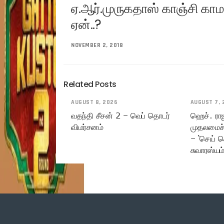
ஏ.ஆர்.முருகதாஸ் காஞ்சி காம
ஏன்..?
NOVEMBER 2, 2018
Related Posts
AUGUST 8, 2026
AUGUST 7, 
வதந்தி சீசன் 2 – வெப் தொடர்
ஹெச். ரா
விமர்சனம்
முதலமைச்
– ‘செய் ச
சுவாரஸ்யம