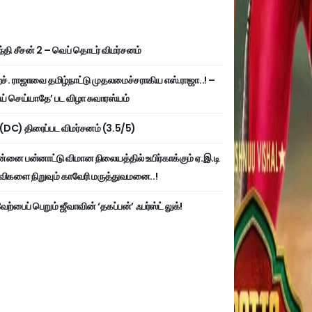
்தி சீசன் 2 – வெப் தொடர் விமர்சனம்
். ராஜாவை தமிழ்நாட்டு முதலமைச்சராகிய எஸ்.ராஜா..! –
ய் செய்யாதே’ பட விழா சுவாரஸ்யம்
ி (DC) திரைப்பட விமர்சனம் (3.5/5)
்னை பன்னாட்டு விமான நிலையத்தில் உயிர்காக்கும் ஏ.இ.டி
விகளை நிறுவும் காவேரி மருத்துவமனை..!
ற்பைப் பெறும் ஜீவாவின் ‘தகப்பன்’ ஃபர்ஸ்ட் லுக்!