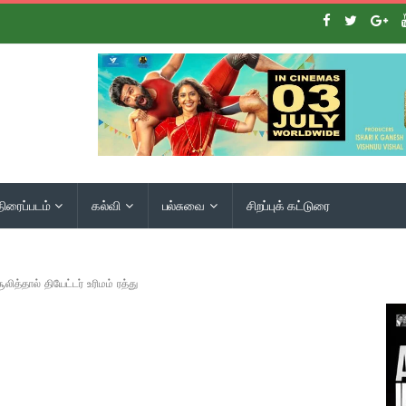
திரைப்படம்
கல்வி
பல்சுவை
சிறப்புக் கட்டுரை
லித்தால் தியேட்டர் உரிமம் ரத்து