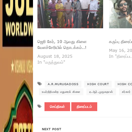
ஜெரி கேர், 10 ஆவது கிளை
கருப்பு திரை
வேளச்சேரியில் தொடக்கம்..!
May 16, 2
August 18, 2025
In "திரைப்பட
In "மருத்துவம்"
A.R.MURUGADOSS
HIGH COURT
HIGH C
உயர்நீதிமன்ற மதுரைக் கிளை
ஏ.ஆர்.முருகதாஸ்
சர்கார்
செய்திகள்
திரைப்படம்
NEXT POST