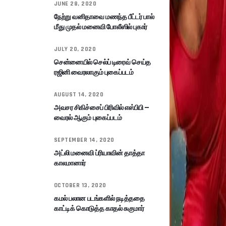
JUNE 28, 2020
நேற்று வனிதாவை மணந்த பீட்டர் பால்
மீது முதல் மனைவி போலீஸில் புகார்
JULY 20, 2020
சென்னையில் செல்ப் டிரைவ் செய்த
ரஜினி வைரலாகும் புகைப்படம்
AUGUST 14, 2020
அவசர சிகிச்சைப் பிரிவில் எஸ்பிபி –
வைரல் ஆகும் புகைப்படம்
SEPTEMBER 14, 2020
அட்லி மனைவி ப்ரியாவின் தாத்தா
காலமானார்
OCTOBER 13, 2020
கமல் பலான படங்களில் நடித்ததை
காட்டிக் கொடுத்த காதல் சுகுமார்