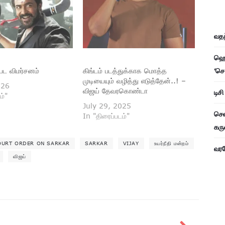
வதந
ஹெச
‘செ
ப்பட விமர்சனம்
கிங்டம் படத்துக்காக மொத்த
முடியையும் வழித்து எடுத்தேன்..! –
026
விஜய் தேவரகொண்டா
டிச
ம்"
July 29, 2025
சென
In "திரைப்படம்"
கரு
OURT ORDER ON SARKAR
SARKAR
VIJAY
உயர்நீதி மன்றம்
வரவே
விஜய்