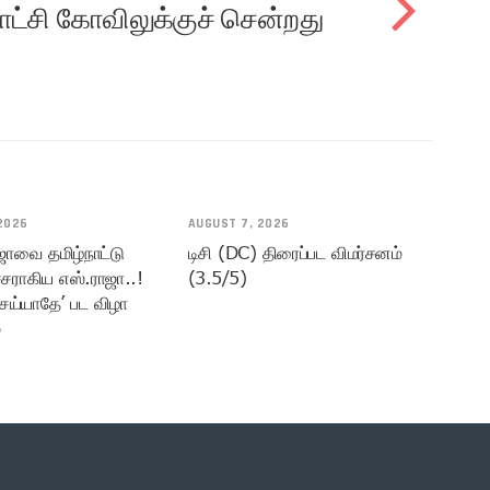
ாட்சி கோவிலுக்குச் சென்றது
2026
AUGUST 7, 2026
ஜாவை தமிழ்நாட்டு
டிசி (DC) திரைப்பட விமர்சனம்
சராகிய எஸ்.ராஜா..!
(3.5/5)
ெய்யாதே’ பட விழா
்