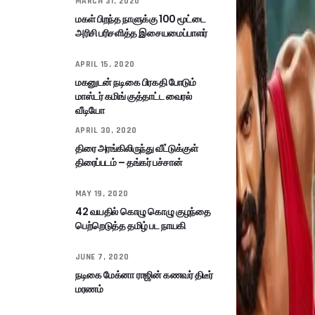
MARCH 31, 2020
மகள் பிறந்த நாளுக்கு 100 மூட்டை
அரிசி பரிசளித்த இசையமைப்பாளர்
APRIL 15, 2020
மகனுடன் நடிகை பிரகதி போடும்
மாஸ்டர் கமிங் குத்தாட்ட வைரல்
வீடியோ
APRIL 30, 2020
திரை அரங்கிலிருந்து வீட்டுக்குள்
திரைப்படம் – தங்கர் பச்சான்
MAY 19, 2020
42 வயதில் கொழு கொழு குழந்தை
பெற்றெடுத்த தமிழ் பட நாயகி
JUNE 7, 2020
நடிகை மேக்னா ராஜின் கணவர் திடீர்
மரணம்