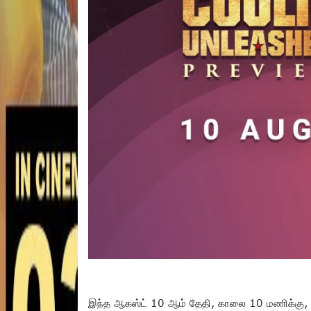
இந்த ஆகஸ்ட் 10 ஆம் தேதி, காலை 10 மணிக்கு, கூல