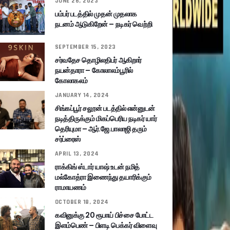
JUNE 26, 2023
பம்பர் படத்தில் முதன் முதலாக
நடனம் ஆடுகிறேன் – நடிகர் வெற்றி
SEPTEMBER 15, 2023
சர்வதேச தொழிலதிபர் ஆகிறார்
நயன்தாரா – கோலாலம்பூரில்
கோலாகலம்
JANUARY 14, 2024
சிங்கப்பூர் சலூன் படத்தில் என்னுடன்
நடித்திருக்கும் மிகப்பெரிய நடிகர் யார்
தெரியுமா – ஆர்.ஜே.பாலாஜி தரும்
சர்ப்ரைஸ்
APRIL 13, 2024
ராக்கிங் ஸ்டார் யாஷ் உடன் நமித்
மல்கோத்ரா இணைந்து தயாரிக்கும்
ராமாயணம்
OCTOBER 18, 2024
கவினுக்கு 20 ரூபாய் பிச்சை போட்ட
இளம்பெண் – பிளடி பெக்கர் விளைவு