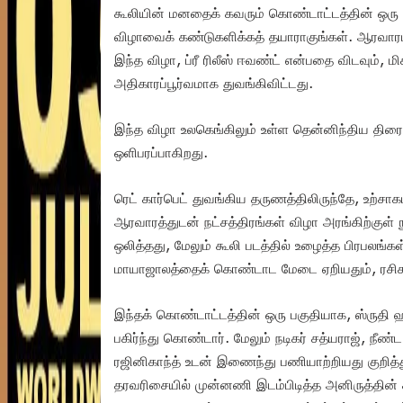
கூலியின் மனதைக் கவரும் கொண்டாட்டத்தின் ஒரு
விழாவைக் கண்டுகளிக்கத் தயாராகுங்கள். ஆரவாரம
இந்த விழா, ப்ரீ ரிலீஸ் ஈவண்ட் என்பதை விடவும், 
அதிகாரப்பூர்வமாக துவங்கிவிட்டது.
இந்த விழா உலகெங்கிலும் உள்ள தென்னிந்திய திரை
ஒளிபரப்பாகிறது.
ரெட் கார்பெட் துவங்கிய தருணத்திலிருந்தே, உற்சாகம
ஆரவாரத்துடன் நட்சத்திரங்கள் விழா அரங்கிற்குள்
ஒலித்தது, மேலும் கூலி படத்தில் உழைத்த பிரபலங்க
மாயாஜாலத்தைக் கொண்டாட மேடை ஏறியதும், ரசிகர்க
இந்தக் கொண்டாட்டத்தின் ஒரு பகுதியாக, ஸ்ருதி 
பகிர்ந்து கொண்டார். மேலும் நடிகர் சத்யராஜ், நீண்
ரஜினிகாந்த் உடன் இணைந்து பணியாற்றியது குறித்
தரவரிசையில் முன்னணி இடம்பிடித்த அனிருத்தின