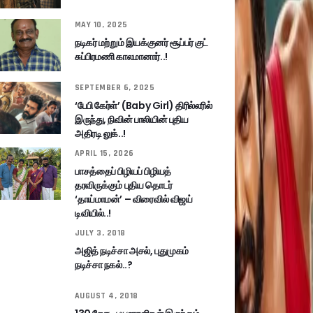
MAY 10, 2025
நடிகர் மற்றும் இயக்குனர் சூப்பர் குட்
சுப்பிரமணி காலமானார்..!
SEPTEMBER 6, 2025
‘பேபி கேர்ள்’ (Baby Girl) திரில்லரில்
இருந்து, நிவின் பாலியின் புதிய
அதிரடி லுக்..!
APRIL 15, 2026
பாசத்தைப் பிழியப் பிழியத்
தரவிருக்கும் புதிய தொடர்
‘தாய்மாமன்’ – விரைவில் விஜய்
டிவியில்..!
JULY 3, 2018
அஜித் நடிச்சா அசல், புதுமுகம்
நடிச்சா நகல்..?
AUGUST 4, 2018