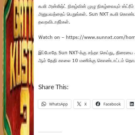
கூலி அன்லீஷ்ட் நிகழ்வின் முழு நிகழ்வையும் ஸ்ட்ரீ
அனுபவத்தைப் பெறுங்கள். Sun NXT கூலி கொண்டா
தவறவிடாதீர்கள்.
Watch on – https://www.sunnxt.com/ho
இப்போதே Sun NXT-க்கு சந்தா செய்து, திரையை த
ஆம் தேதி காலை 10 மணிக்கு கொண்டாட்டம் தொடங
Share This:
WhatsApp
X
Facebook