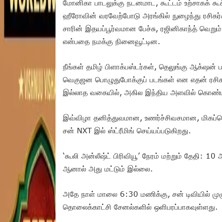
மோனிகா பாடலுக்கு நடனமாட, கூட்டம் உற்சாகக் கூக
ஹீரோவின் வரவேற்போடு அரங்கில் நுழைந்து ரசிகர்கள
சாரின் இதயப்பூர்வமான பேச்சு, ரஜினிகாந்த் வெறும் 
என்பதை நமக்கு நினைவூட்டின.
நீங்கள் தமிழ் பிளாக்பஸ்டர்கள், தெலுங்கு ஆக்‌ஷ
வெகுஜன பொழுதுபோக்குப் படங்கள் என எதன் ரசிகராக
இல்லாத வகையில், அகில இந்திய அளவில் கொண்டாடப
இவ்விழா தனித்துவமான, உணர்ச்சிவசமான, மிகப்பெ
சன் NXT இல் ஸ்ட்ரீமிங் செய்யப்படுகிறது.
‘கூலி அன்லீஷ்ட் பிரிவியூ’ நேரம் மற்றும் தேதி:
ஆனால் அது மட்டும் இல்லை.
அதே நாள் மாலை 6:30 மணிக்கு, சன் டிவியில் முழு
தொலைக்காட்சி சேனல்களில் ஒளிபரப்பாகவுள்ளது.