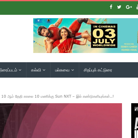
திரைப்படம்
கல்வி
பல்சுவை
சிறப்புக் கட்டுரை
ஸ்ட் 10 ஆம் தேதி காலை 10 மணிக்கு Sun NXT – இல் கண்டுகளியுங்கள்..!