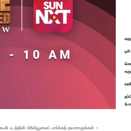
வதந
டிச
சென
கரு
வரவே
நம்
& ச
ி படத்தின் பிரீவியூவைப் பார்க்கத் தயாராகுங்கள் –