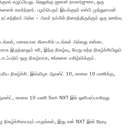
்குரல் எழுப்பியது. தெலுங்கு ஐகான் நாகார்ஜுனா, ஒரு
ைக் கவர்ந்தார். பழம்பெரும் இயக்குநர் எஸ்பி முத்துராமன்
நட்சத்திரம் அல்ல – அவர் நம்மில் நிறைந்திருக்கும் ஒரு உணர்வு
ன் படங்கள், மலையாள கிளாசிக் படங்கள் அல்லது கன்னட
 இருந்தாலும் சரி, இந்த நிகழ்வு, வேறு எந்த நிகழ்ச்சியிலும்
்படும் ஒரு நிகழ்வாக, உங்களை மகிழ்விக்கும்.
ரிய நிகழ்ச்சி. இவ்விழா ஆகஸ்ட் 10, காலை 10 மணிக்கு,
 10 ஆகஸ்ட், காலை 10 மணி Sun NXT இல் ஒளிபரப்பாகிறது
 நிகழ்ச்சியையும் பாருங்கள், இது சன் NXT இன் நேரடி