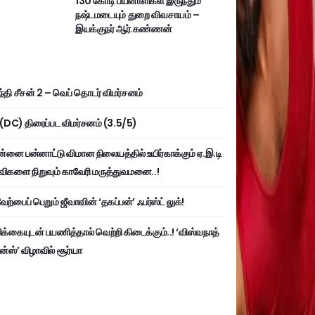
130 கோடி பயனாளிகள் இருந்தும்
நஷ்டமடையும் துறை விவசாயம் –
இயக்குநர் ஆர்.கண்ணன்
்தி சீசன் 2 – வெப் தொடர் விமர்சனம்
ி (DC) திரைப்பட விமர்சனம் (3.5/5)
்னை பன்னாட்டு விமான நிலையத்தில் உயிர்காக்கும் ஏ.இ.டி
விகளை நிறுவும் காவேரி மருத்துவமனை..!
ற்பைப் பெறும் ஜீவாவின் ‘தகப்பன்’ ஃபர்ஸ்ட் லுக்!
பிக்கையுடன் பயணித்தால் வெற்றி கிடைக்கும்..! ‘விஸ்வநாத்
ன்ஸ்’ விழாவில் சூர்யா