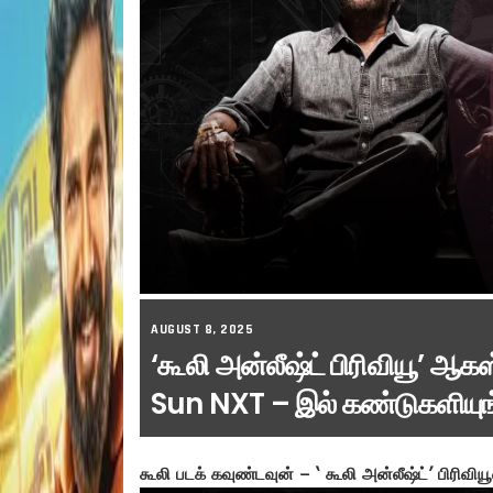
AUGUST 8, 2025
‘கூலி அன்லீஷ்ட் பிரிவியூ’ ஆக
Sun NXT – இல் கண்டுகளியுங்
கூலி படக் கவுண்டவுன் – ‘ கூலி அன்லீஷ்ட்’ பிரிவ