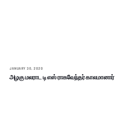
JANUARY 30, 2020
அழகு மலராட டி எஸ் ராகவேந்தர் காலமானார்