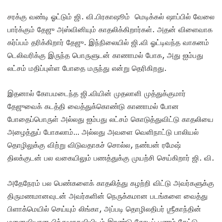
சரக்கு வண்டி ஓட்டும் ஜி. வி.பிரகாஷூம் மெடிக்கல் ஷாப்பில் வேலை
பார்க்கும் தேஜு அஸ்வினியும் காதலிக்கிறார்கள். அதன் விளைவாக
கர்ப்பம் தரிக்கிறார் தேஜு. இந்நிலையில் ஜி.வி ஓட்டிவந்த வாகனம்
டெலிவரிக்கு இருந்த பொருளுடன் காணாமல் போக, அது ஐம்பது
லட்சம் மதிப்புள்ள போதை மருந்து என்று தெரிகிறது.
இதனால் கோபமடைந்த ஜி.வியின் முதலாளி முத்துக்குமார்
தேஜுவைக் கடத்தி வைத்துக்கொண்டு காணாமல் போன
போதைப்பொருள் அல்லது ஐம்பது லட்சம் கொடுத்துவிட்டு காதலியை
அழைத்துப் போகலாம்… அல்லது அவளை வெளிநாட்டு பாலியல்
தொழிலுக்கு விற்று விடுவதாகச் சொல்ல, நண்பன் ரமேஷ்
திலக்குடன் பல வகையிலும் பணத்துக்கு முயற்சி செய்கிறார் ஜி. வி.
அதேநேரம் பல பெண்களைக் காதலித்து கழற்றி விட்டு அவர்களுக்கு
திருமணமானவுடன் அவர்களின் நெருக்கமான படங்களை வைத்து
பிளாக்மெயில் செய்யும் லிங்கா, அப்படி தொழிலதிபர் ஶ்ரீகாந்தின்
மனைவியான பிந்துமாதவியிடம் இரண்டு கோடிப் பணம் கேட்டு