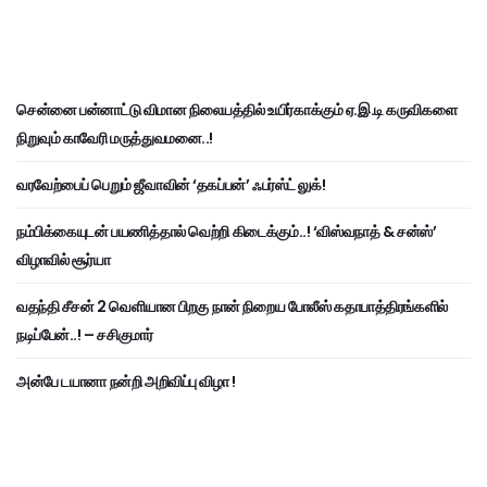
சென்னை பன்னாட்டு விமான நிலையத்தில் உயிர்காக்கும் ஏ.இ.டி கருவிகளை
நிறுவும் காவேரி மருத்துவமனை..!
வரவேற்பைப் பெறும் ஜீவாவின் ‘தகப்பன்’ ஃபர்ஸ்ட் லுக்!
நம்பிக்கையுடன் பயணித்தால் வெற்றி கிடைக்கும்..! ‘விஸ்வநாத் & சன்ஸ்’
விழாவில் சூர்யா
வதந்தி சீசன் 2 வெளியான பிறகு நான் நிறைய போலீஸ் கதாபாத்திரங்களில்
நடிப்பேன்..! – சசிகுமார்
அன்பே டயானா நன்றி அறிவிப்பு விழா !