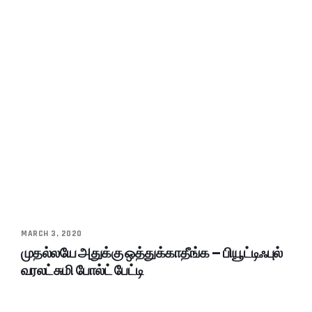
MARCH 3, 2020
முதல்லயே அதுக்கு ஒத்துக்காதீங்க – பியூட்டிஃபுல்
வரலட்சுமி போல்ட் பேட்டி