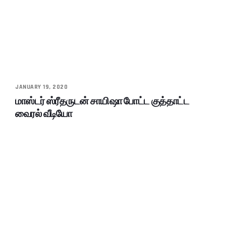
JANUARY 19, 2020
மாஸ்டர் ஸ்ரீதருடன் சாயிஷா போட்ட குத்தாட்ட
வைரல் வீடியோ