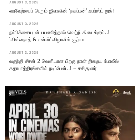
AUGUST 3, 2026
வரவேற்பைப் பெறும் ஜீவாவின் ‘தகப்பன்’ ஃபர்ஸ்ட் லுக்!
AUGUST 3, 2026
நம்பிக்கையுடன் பயணித்தால் வெற்றி கிடைக்கும்..!
‘விஸ்வநாத் & சன்ஸ்’ விழாவில் சூர்யா
AUGUST 2, 2026
வதந்தி சீசன் 2 வெளியான பிறகு நான் நிறைய போலீஸ்
கதாபாத்திரங்களில் நடிப்பேன்..! – சசிகுமார்