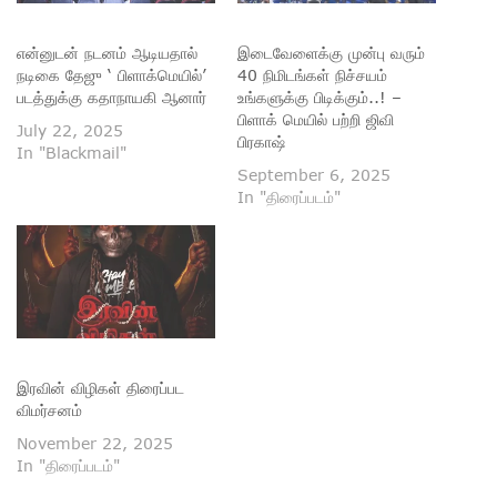
என்னுடன் நடனம் ஆடியதால்
இடைவேளைக்கு முன்பு வரும்
நடிகை தேஜு ‘ பிளாக்மெயில்’
40 நிமிடங்கள் நிச்சயம்
படத்துக்கு கதாநாயகி ஆனார்
உங்களுக்கு பிடிக்கும்..! –
பிளாக் மெயில் பற்றி ஜிவி
July 22, 2025
பிரகாஷ்
In "Blackmail"
September 6, 2025
In "திரைப்படம்"
இரவின் விழிகள் திரைப்பட
விமர்சனம்
November 22, 2025
In "திரைப்படம்"