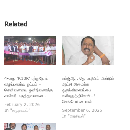
Related
4-வது ‘K10K’ புற்றுநோய்
எம்ஜிஆர், ஜெ வழியில் மீண்டும்
விழிப்புணர்வு ஓட்டம் –
ஆட்சி அமைக்க
சென்னையை ஒன்றிணைத்த
ஒருங்கிணைப்பை
காவேரி மருத்துவமனை..!
வலியுறுத்தினேன்..! –
செங்கோட்டையன்
February 2, 2026
In "சமுதாயம்"
September 6, 2025
In "அரசியல்"