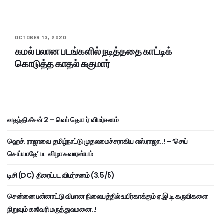
OCTOBER 13, 2020
கமல் பலான படங்களில் நடித்ததை காட்டிக்
கொடுத்த காதல் சுகுமார்
வதந்தி சீசன் 2 – வெப் தொடர் விமர்சனம்
ஹெச். ராஜாவை தமிழ்நாட்டு முதலமைச்சராகிய எஸ்.ராஜா..! – ‘செய்
செய்யாதே’ பட விழா சுவாரஸ்யம்
டிசி (DC) திரைப்பட விமர்சனம் (3.5/5)
சென்னை பன்னாட்டு விமான நிலையத்தில் உயிர்காக்கும் ஏ.இ.டி கருவிகளை
நிறுவும் காவேரி மருத்துவமனை..!