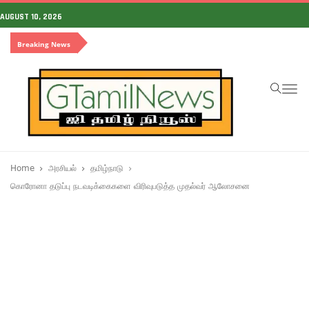
AUGUST 10, 2026
Breaking News
To
na
Home
அரசியல்
தமிழ்நாடு
கொரோனா தடுப்பு நடவடிக்கைகளை விரிவுபடுத்த முதல்வர் ஆலோசனை