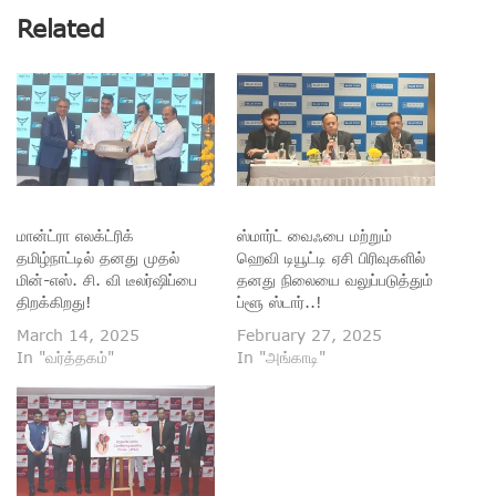
Related
மான்ட்ரா எலக்ட்ரிக்
ஸ்மார்ட் வைஃபை மற்றும்
தமிழ்நாட்டில் தனது முதல்
ஹெவி டியூட்டி ஏசி பிரிவுகளில்
மின்-எஸ். சி. வி டீலர்ஷிப்பை
தனது நிலையை வலுப்படுத்தும்
திறக்கிறது!
ப்ளூ ஸ்டார்..!
March 14, 2025
February 27, 2025
In "வர்த்தகம்"
In "அங்காடி"