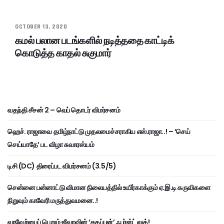
OCTOBER 13, 2020
கமல் பலான படங்களில் நடித்ததை காட்டிக்
கொடுத்த காதல் சுகுமார்
வதந்தி சீசன் 2 – வெப் தொடர் விமர்சனம்
ஹெச். ராஜாவை தமிழ்நாட்டு முதலமைச்சராகிய எஸ்.ராஜா..! – ‘செய்
செய்யாதே’ பட விழா சுவாரஸ்யம்
டிசி (DC) திரைப்பட விமர்சனம் (3.5/5)
சென்னை பன்னாட்டு விமான நிலையத்தில் உயிர்காக்கும் ஏ.இ.டி கருவிகளை
நிறுவும் காவேரி மருத்துவமனை..!
வரவேற்பைப் பெறும் ஜீவாவின் ‘தகப்பன்’ ஃபர்ஸ்ட் லுக்!