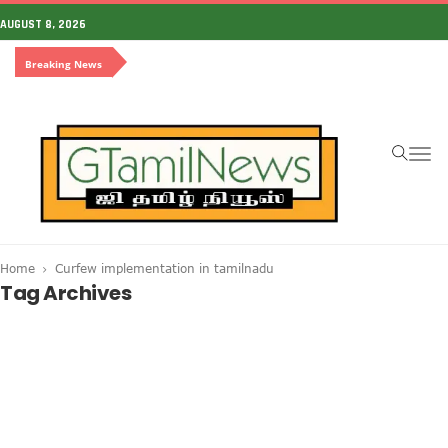
AUGUST 8, 2026
Breaking News
To
na
Home
Curfew implementation in tamilnadu
Tag Archives