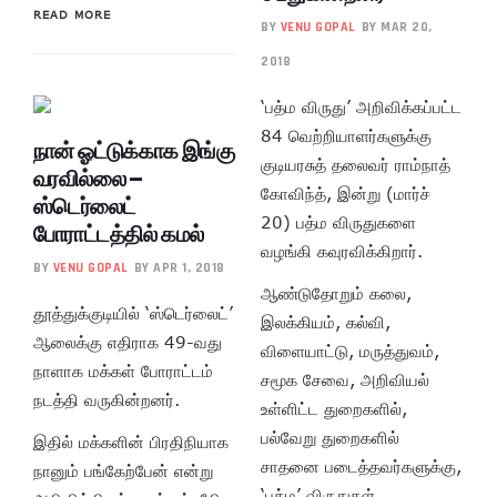
READ MORE
BY
VENU GOPAL
BY MAR 20,
2018
‘பத்ம விருது’ அறிவிக்கப்பட்ட
84 வெற்றியாளர்களுக்கு
நான் ஓட்டுக்காக இங்கு
குடியரசுத் தலைவர் ராம்நாத்
வரவில்லை –
கோவிந்த், இன்று (மார்ச்
ஸ்டெர்லைட்
20) பத்ம விருதுகளை
போராட்டத்தில் கமல்
வழங்கி கவுரவிக்கிறார்.
BY
VENU GOPAL
BY APR 1, 2018
ஆண்டுதோறும் கலை,
தூத்துக்குடியில் ‘ஸ்டெர்லைட்’
இலக்கியம், கல்வி,
ஆலைக்கு எதிராக 49-வது
விளையாட்டு, மருத்துவம்,
நாளாக மக்கள் போராட்டம்
சமூக சேவை, அறிவியல்
நடத்தி வருகின்றனர்.
உள்ளிட்ட துறைகளில்,
பல்வேறு துறைகளில்
இதில் மக்களின் பிரதிநியாக
சாதனை படைத்தவர்களுக்கு,
நானும் பங்கேற்பேன் என்று
‘பத்ம’ விருதுகள்