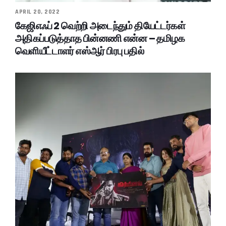
APRIL 20, 2022
கேஜிஎஃப் 2 வெற்றி அடைந்தும் தியேட்டர்கள்
அதிகப்படுத்தாத பின்னணி என்ன – தமிழக
வெளியீட்டாளர் எஸ்ஆர் பிரபு பதில்