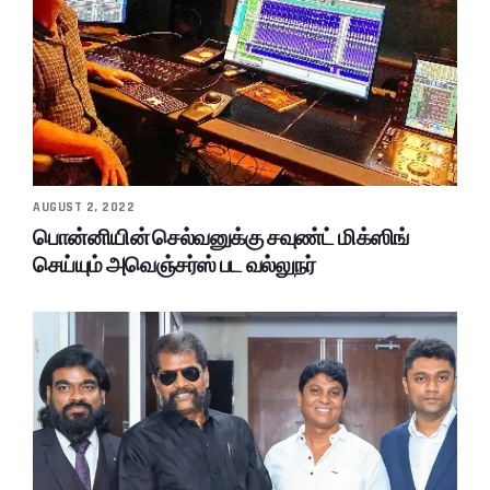
AUGUST 2, 2022
பொன்னியின் செல்வனுக்கு சவுண்ட் மிக்ஸிங்
செய்யும் அவெஞ்சர்ஸ் பட வல்லுநர்