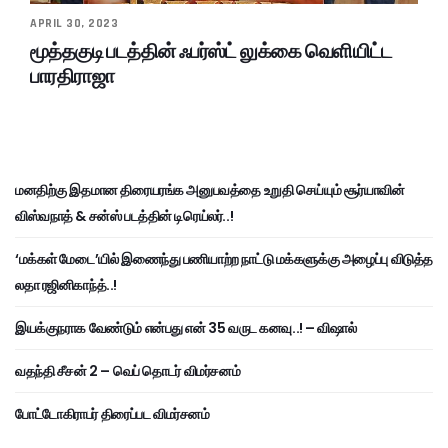
APRIL 30, 2023
மூத்தகுடி படத்தின் ஃபர்ஸ்ட் லுக்கை வெளியிட்ட
பாரதிராஜா
மனதிற்கு இதமான திரையரங்க அனுபவத்தை உறுதி செய்யும் சூர்யாவின்
விஸ்வநாத் & சன்ஸ் படத்தின் டிரெய்லர்..!
‘மக்கள் மேடை’யில் இணைந்து பணியாற்ற நாட்டு மக்களுக்கு அழைப்பு விடுத்த
லதா ரஜினிகாந்த்..!
இயக்குநராக வேண்டும் என்பது என் 35 வருட கனவு..! – விஷால்
வதந்தி சீசன் 2 – வெப் தொடர் விமர்சனம்
போட்டோகிராபர் திரைப்பட விமர்சனம்