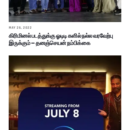
MAY 26, 2022
கிரிமினல் படத்துக்கு ஓடிடி களில் நல்ல வரவேற்பு
இருக்கும் – தனஞ்செயன் நம்பிக்கை