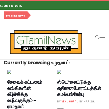
AUGUST 10, 2026
Breaking News
To
na
Currently browsing சமுதாயம்
சேவைக் கட்டணம்
ஸ்டெர்லைட்டுக்கு
வங்கிகளின்
எதிரான போராட்டத்தில்
வீழ்ச்சிக்கு
கமல் பங்கேற்பு
வழிவகுக்கும் –
BY
VENU GOPAL
BY MAR 29,
ராமதாஸ்