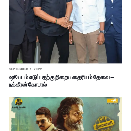
SEPTEMBER 7, 2022
ஷூ படம் எடுப்பதற்கு நிறைய தைரியம் தேவை –
நக்கீரன் கோபால்