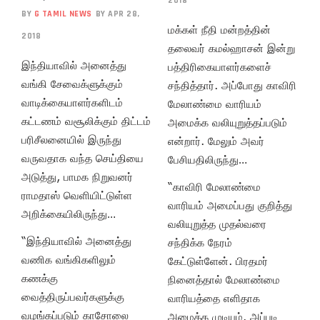
2018
BY
G TAMIL NEWS
BY APR 28,
மக்கள் நீதி மன்றத்தின்
2018
தலைவர் கமல்ஹாசன் இன்று
இந்தியாவில் அனைத்து
பத்திரிகையாளர்களைச்
வங்கி சேவைக்ளுக்கும்
சந்தித்தார். அப்போது காவிரி
வாடிக்கையாளர்களிடம்
மேலாண்மை வாரியம்
கட்டணம் வசூலிக்கும் திட்டம்
அமைக்க வலியுறுத்தப்படும்
பரிசீலனையில் இருந்து
என்றார். மேலும் அவர்
வருவதாக வந்த செய்தியை
பேசியதிலிருந்து…
அடுத்து, பாமக நிறுவனர்
“காவிரி மேலாண்மை
ராமதாஸ் வெளியிட்டுள்ள
வாரியம் அமைப்பது குறித்து
அறிக்கையிலிருந்து…
வலியுறுத்த முதல்வரை
“இந்தியாவில் அனைத்து
சந்திக்க நேரம்
வணிக வங்கிகளிலும்
கேட்டுள்ளேன். பிரதமர்
கணக்கு
நினைத்தால் மேலாண்மை
வைத்திருப்பவர்களுக்கு
வாரியத்தை எளிதாக
வழங்கப்படும் காசோலை
அமைக்க முடியும். அப்படி