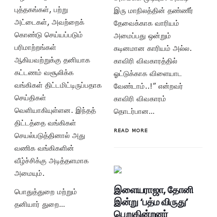
புத்தகங்கள், பற்று
இரு மாநிலத்தின் தண்ணீர்
அட்டைகள், அவற்றைக்
தேவைக்காக வாரியம்
கொண்டு செய்யப்படும்
அமைப்பது ஒன்றும்
பரிமாற்றங்கள்
கடினமான காரியம் அல்ல.
ஆகியவற்றுக்கு தனியாக
காவிரி விவகாரத்தில்
கட்டணம் வசூலிக்க
ஓட்டுக்காக விளையாட
வங்கிகள் திட்டமிட்டிருப்பதாக
வேண்டாம்..!” என்றவர்
செய்திகள்
காவிரி விவகாரம்
வெளியாகியுள்ளன. இந்தத்
தொடர்பான…
திட்டத்தை வங்கிகள்
READ MORE
செயல்படுத்தினால் அது
வணிக வங்கிகளின்
வீழ்ச்சிக்கு அடித்தளமாக
அமையும்.
இளையராஜா, தோனி
பொதுத்துறை மற்றும்
இன்று ‘பத்ம விருது’
தனியார் துறை…
பெறுகின்றனர்