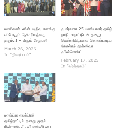
மணிகண்டனின் அறிவு எனக்கு
ஃபார்சுனா 25 பணியாளர் தமிழ்
எப்போதும் ஆச்சரியத்தை
நாடு மாநாட்டுடன் தனது
தரும்..! – விஜய் சேதுபதி
வெள்ளிவிழாவை கொண்டாடிய
கேஎல்எம் ஆக்ஸிவா
March 26, 2026
ஃபின்வெஸ்ட்
In "திரைப்படம்"
February 17, 2025
In "வர்த்தகம்"
மான்ட்ரா எலக்ட்ரிக்
தமிழ்நாட்டில் தனது முதல்
மின்-எஸ். சி. வி டீலர்ஷிப்பை