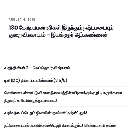
AUGUST 4, 2018
130 கோடி பயனாளிகள் இருந்தும் நஷ்டமடையும்
துறை விவசாயம் – இயக்குநர் ஆர்.கண்ணன்
வதந்தி சீசன் 2 – வெப் தொடர் விமர்சனம்
டிசி (DC) திரைப்பட விமர்சனம் (3.5/5)
சென்னை பன்னாட்டு விமான நிலையத்தில் உயிர்காக்கும் ஏ.இ.டி கருவிகளை
நிறுவும் காவேரி மருத்துவமனை..!
வரவேற்பைப் பெறும் ஜீவாவின் ‘தகப்பன்’ ஃபர்ஸ்ட் லுக்!
நம்பிக்கையுடன் பயணித்தால் வெற்றி கிடைக்கும்..! ‘விஸ்வநாத் & சன்ஸ்’