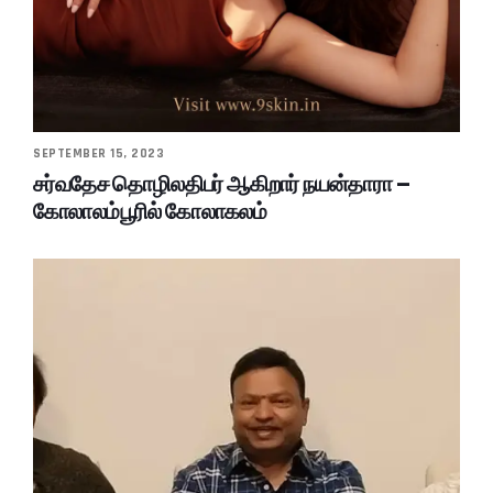
SEPTEMBER 15, 2023
சர்வதேச தொழிலதிபர் ஆகிறார் நயன்தாரா –
கோலாலம்பூரில் கோலாகலம்