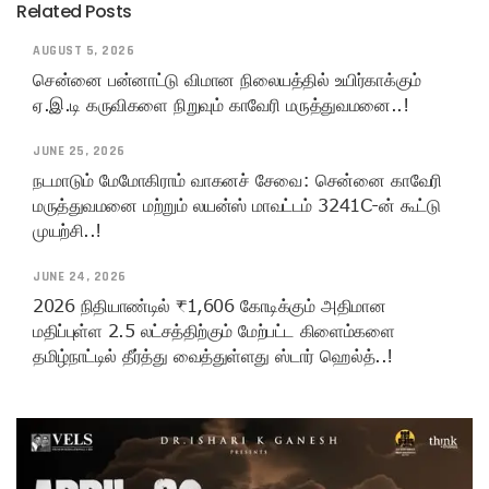
Related Posts
AUGUST 5, 2026
சென்னை பன்னாட்டு விமான நிலையத்தில் உயிர்காக்கும்
ஏ.இ.டி கருவிகளை நிறுவும் காவேரி மருத்துவமனை..!
JUNE 25, 2026
நடமாடும் மேமோகிராம் வாகனச் சேவை: சென்னை காவேரி
மருத்துவமனை மற்றும் லயன்ஸ் மாவட்டம் 3241C-ன் கூட்டு
முயற்சி..!
JUNE 24, 2026
2026 நிதியாண்டில் ₹1,606 கோடிக்கும் அதிமான
மதிப்புள்ள 2.5 லட்சத்திற்கும் மேற்பட்ட கிளைம்களை
தமிழ்நாட்டில் தீர்த்து வைத்துள்ளது ஸ்டார் ஹெல்த்..!