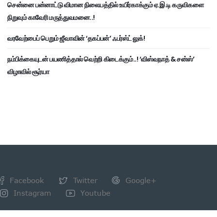
சென்னை பன்னாட்டு விமான நிலையத்தில் உயிர்காக்கும் ஏ.இ.டி கருவிகளை
நிறுவும் காவேரி மருத்துவமனை..!
வரவேற்பைப் பெறும் ஜீவாவின் ‘தகப்பன்’ ஃபர்ஸ்ட் லுக்!
நம்பிக்கையுடன் பயணித்தால் வெற்றி கிடைக்கும்..! ‘விஸ்வநாத் & சன்ஸ்’
விழாவில் சூர்யா
Facebook
Twitter
Google+
Instagram
Youtube