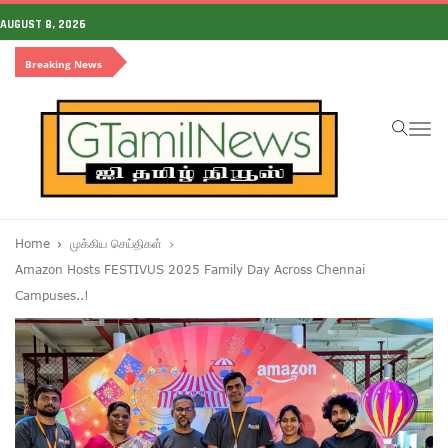
AUGUST 8, 2026
Breaking News
To
na
Home
முக்கிய செய்திகள்
Amazon Hosts FESTIVUS 2025 Family Day Across Chennai
Campuses..!