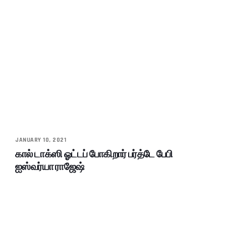
JANUARY 10, 2021
கால் டாக்ஸி ஓட்டப் போகிறார் பர்த்டே பேபி
ஐஸ்வர்யா ராஜேஷ்