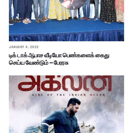
JANUARY 4, 2022
டிக் டாக் ஆபாச வீடியோ பெண்களைக் கைது
செய்ய வேண்டும் – பேரரசு