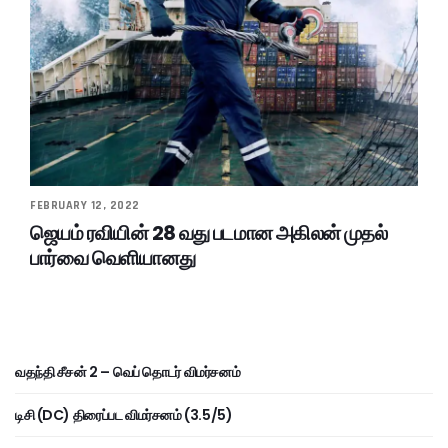
FEBRUARY 12, 2022
ஜெயம் ரவியின் 28 வது படமான அகிலன் முதல்
பார்வை வெளியானது
வதந்தி சீசன் 2 – வெப் தொடர் விமர்சனம்
டிசி (DC) திரைப்பட விமர்சனம் (3.5/5)