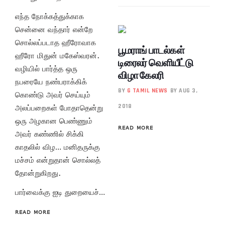
எந்த நோக்கத்துக்காக
சென்னை வந்தார் என்றே
சொல்லப்படாத ஹீரோவாக
பூமராங் பாடல்கள்
ஹீரோ மிதுன் மகேஸ்வரன்.
டிரைலர் வெளியீட்டு
வழியில் பார்த்த ஒரு
விழா கேலரி
நபரையே நண்பராக்கிக்
BY
G TAMIL NEWS
BY AUG 3,
கொண்டு அவர் செய்யும்
2018
அலப்பறைகள் போதாதென்று
ஒரு அழகான பெண்ணும்
READ MORE
அவர் கண்ணில் சிக்கி
காதலில் விழ… மனிதருக்கு
மச்சம் என்றுதான் சொல்லத்
தோன்றுகிறது.
பார்வைக்கு ஐடி துறையைச்…
READ MORE