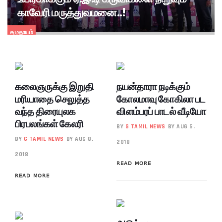
காவேரி மருத்துவமனை..!
சமுதாயம்
கலைஞருக்கு இறுதி
நயன்தாரா நடிக்கும்
மரியாதை செலுத்த
கோலமாவு கோகிலா பட
வந்த திரையுலக
விளம்பரப் பாடல் வீடியோ
பிரபலங்கள் கேலரி
BY
G TAMIL NEWS
BY AUG 5,
BY
G TAMIL NEWS
BY AUG 8,
2018
2018
READ MORE
READ MORE