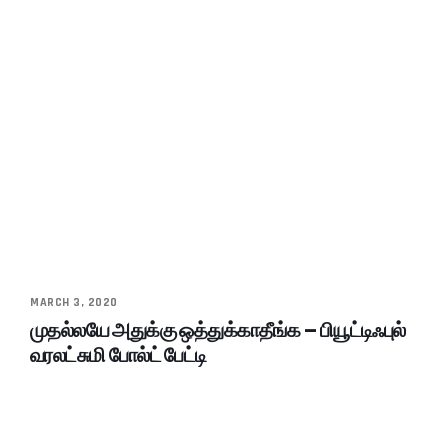
MARCH 3, 2020
முதல்லயே அதுக்கு ஒத்துக்காதீங்க – பியூட்டிஃபுல்
வரலட்சுமி போல்ட் பேட்டி