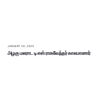
JANUARY 30, 2020
அழகு மலராட டி எஸ் ராகவேந்தர் காலமானார்