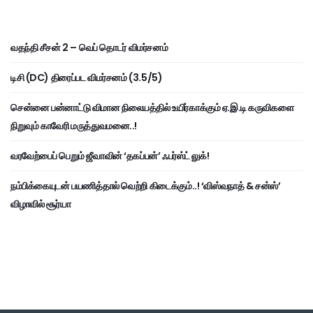
வதந்தி சீசன் 2 – வெப் தொடர் விமர்சனம்
டிசி (DC) திரைப்பட விமர்சனம் (3.5/5)
சென்னை பன்னாட்டு விமான நிலையத்தில் உயிர்காக்கும் ஏ.இ.டி கருவிகளை
நிறுவும் காவேரி மருத்துவமனை..!
வரவேற்பைப் பெறும் ஜீவாவின் ‘தகப்பன்’ ஃபர்ஸ்ட் லுக்!
நம்பிக்கையுடன் பயணித்தால் வெற்றி கிடைக்கும்..! ‘விஸ்வநாத் & சன்ஸ்’
விழாவில் சூர்யா