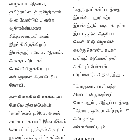
வாழலாம். ஆனால்,
‘தெரு நாய்கள்’ படத்தை
தமிழ்நாட்டைத் தமிழர்தான்
இயக்கிய ஹரி உத்ரா
ஆள வேண்டும்…’ என்ற
இயக்கத்தில் உருவாகியுள்ள
ஆரோக்கியமான
இப்படத்தின் ஆடியோ
சிந்தனையுடன் களம்
வெளியீட்டு விழாவில்
இறங்கியிருக்கிறார்
கலந்துகொண்ட நடிகர்
இயக்குநர் யுரேகா. ஆனால்,
மன்சூர் அலிகான் தன்
அதைச் சரியாகச்
அதிரடிப் பேச்சால்
சொல்லியிருக்கிறாரா
மிரட்டினார். அதிலிருந்து…
என்பதுதான் ஆகப்பெரிய
கேள்வி.
“பொதுவா, நான் எந்த
சினிமா விழாவுக்குப்
தன் போக்கில் போகக்கூடிய
போனாலும் , அந்தப் படத்தை
போலீஸ் இன்ஸ்பெக்டர்
“ஆஹா, ஓஹோ அற்புதம்..!”
‘காளி’தான் ஹீரோ. அதன்
அப்படின்னு
காரணமாக பணி இடைநீக்கம்
சும்மாங்காட்டியும்…
செய்யப்பட்டிருக்கும் அவரிடம்
நகரைக் கலக்கும் ‘சைக்கோ’
READ MORE