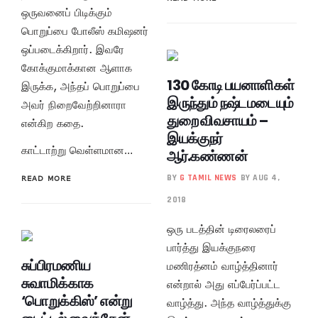
ஒருவனைப் பிடிக்கும்
பொறுப்பை போலீஸ் கமிஷனர்
ஒப்படைக்கிறார். இவரே
கோக்குமாக்கான ஆளாக
130 கோடி பயனாளிகள்
இருக்க, அந்தப் பொறுப்பை
இருந்தும் நஷ்டமடையும்
அவர் நிறைவேற்றினாரா
துறை விவசாயம் –
என்கிற கதை.
இயக்குநர்
காட்டாற்று வெள்ளமான…
ஆர்.கண்ணன்
BY
G TAMIL NEWS
BY AUG 4,
READ MORE
2018
ஒரு படத்தின் டிரைலரைப்
பார்த்து இயக்குநரை
சுப்பிரமணிய
மணிரத்னம் வாழ்த்தினார்
சுவாமிக்காக
என்றால் அது எப்பேர்ப்பட்ட
‘பொறுக்கிஸ்’ என்று
வாழ்த்து. அந்த வாழ்த்துக்கு