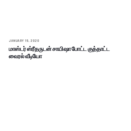
JANUARY 19, 2020
மாஸ்டர் ஸ்ரீதருடன் சாயிஷா போட்ட குத்தாட்ட
வைரல் வீடியோ