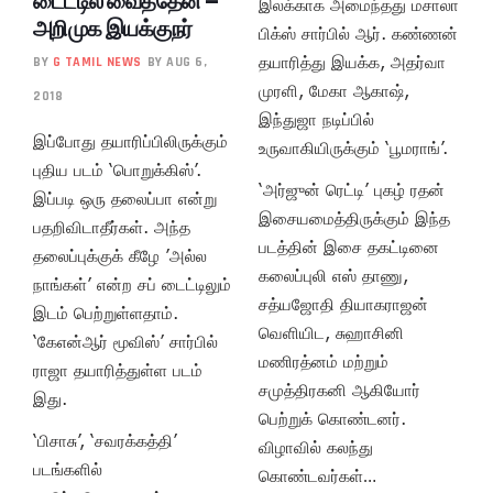
டைட்டில் வைத்தேன் –
இலக்காக அமைந்தது மசாலா
அறிமுக இயக்குநர்
பிக்ஸ் சார்பில் ஆர். கண்ணன்
தயாரித்து இயக்க, அதர்வா
BY
G TAMIL NEWS
BY AUG 6,
முரளி, மேகா ஆகாஷ்,
2018
இந்துஜா நடிப்பில்
இப்போது தயாரிப்பிலிருக்கும்
உருவாகியிருக்கும் ‘பூமராங்’.
புதிய படம் ‘பொறுக்கிஸ்’.
‘அர்ஜுன் ரெட்டி’ புகழ் ரதன்
இப்படி ஒரு தலைப்பா என்று
இசையமைத்திருக்கும் இந்த
பதறிவிடாதீர்கள். அந்த
படத்தின் இசை தகட்டினை
தலைப்புக்குக் கீழே ’அல்ல
கலைப்புலி எஸ் தாணு,
நாங்கள்’ என்ற சப் டைட்டிலும்
சத்யஜோதி தியாகராஜன்
இடம் பெற்றுள்ளதாம்.
வெளியிட, சுஹாசினி
‘கேஎன்ஆர் மூவிஸ்’ சார்பில்
மணிரத்னம் மற்றும்
ராஜா தயாரித்துள்ள படம்
சமுத்திரகனி ஆகியோர்
இது.
பெற்றுக் கொண்டனர்.
‘பிசாசு’, ‘சவரக்கத்தி’
விழாவில் கலந்து
படங்களில்
கொண்டவர்கள்…