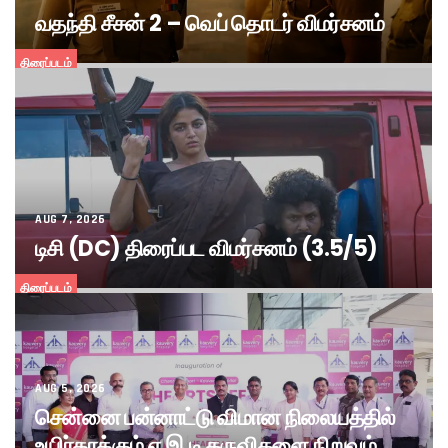
வதந்தி சீசன் 2 – வெப் தொடர் விமர்சனம்
திரைப்படம்
AUG 7, 2026
டிசி (DC) திரைப்பட விமர்சனம் (3.5/5)
திரைப்படம்
AUG 5, 2026
சென்னை பன்னாட்டு விமான நிலையத்தில்
உயிர்காக்கும் ஏ.இ.டி கருவிகளை நிறுவும்