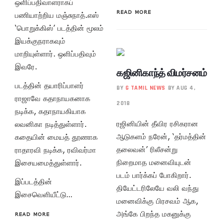
ஒளிப்பதிவாளராகப்
READ MORE
பணியாற்றிய மஞ்சுநாத்.எஸ்
‘பொறுக்கிஸ்’ படத்தின் மூலம்
இயக்குநராகவும்
மாறியுள்ளார். ஒளிப்பதிவும்
இவரே.
கஜினிகாந்த் விமர்சனம்
படத்தின் தயாரிப்பாளர்
BY
G TAMIL NEWS
BY AUG 4,
ராஜாவே கதாநாயகனாக
2018
நடிக்க, கதாநாயகியாக
ரஜினியின் தீவிர ரசிகரான
லவனிகா நடித்துள்ளார்.
ஆடுகளம் நரேன், ‘தர்மத்தின்
கதையின் மையத் தூணாக
தலைவன்’ ரிலீசன்று
ராதாரவி நடிக்க, ரவிவர்மா
நிறைமாத மனைவியுடன்
இசையமைத்துள்ளார்.
படம் பார்க்கப் போகிறார்.
இப்படத்தின்
தியேட்டரிலேயே வலி வந்து
இசைவெளியீட்டு…
மனைவிக்கு பிரசவம் ஆக,
அங்கே பிறந்த மகனுக்கு
READ MORE