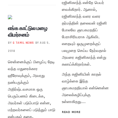
ரஜினிகாந்த் என்றே பெயர்
வைக்கிறார். ஆனால்,
ரஜினிகாந்த் வளர வளர
தர்மத்தின் தலைவன் ரஜினி
எங்க காட்டுல மழை
போலவே ஞாபகமறதிப்
விமர்சனம்
பேராசிரியராக ஆகிவிட
BY
G TAMIL NEWS
BY AUG 5,
எதையும் ஒருமுறைக்குப்
பலமுறை செய்ய நேர்வதால்
2018
அவரை கஜினிகாந்த் என்று
சென்னைக்குப் பிழைப்பு தேடி
கலாய்க்கிறார்கள்.
வந்த மதுரைக்கார
அந்த கஜினியின் காதல்
ஹீரோவுக்கும், அவரது
வாழ்க்கை இந்த
நண்பருக்கும்
ஞாபகமறதியால் என்னென்ன
அதிர்ஷ்டவசமாக ஒரு
அலைக்கழிப்புக்கு
பெரும்பணம் கிடைக்க,
உள்ளாகிறது….
அவர்கள் படும்பாடு என்ன,
மற்றவர்களைப் படுத்தும் பாடு
READ MORE
என்பதும் கதை.