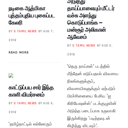
அடுத்து
நடிகை ஆத்மிகா
தாய்ப்பாலையும் மீட்டர்
புத்தம்புதிய புகைப்பட
வச்சு அளந்து
கேலரி
கொடுப்பாங்க –
மன்சூர் அலிகான்
BY
G TAMIL NEWS
BY AUG 7,
ஆவேசம்
2018
BY
G TAMIL NEWS
BY AUG 5,
READ MORE
2018
‘தெரு நாய்கள்’ படத்தில்
மீத்தேன் எடுப்பதால் விவசாய
நிலங்களுக்கும்,
காட்டுப்பய சார் இந்த
விவசாயிகளுக்கும் ஏற்படும்
காளி விமர்சனம்
பிரச்சினையை பேசிய ‘ஐ
கிரியேஷன்ஸ்’ படக்குழுவின்
BY
G TAMIL NEWS
BY AUG 6,
அடுத்த படைப்பாக உருவாகி
2018
இருக்கிறது ‘படித்தவுடன்
‘தமிழ்நாட்டில் எல்லோரும்
கிழித்து விடவும்’.