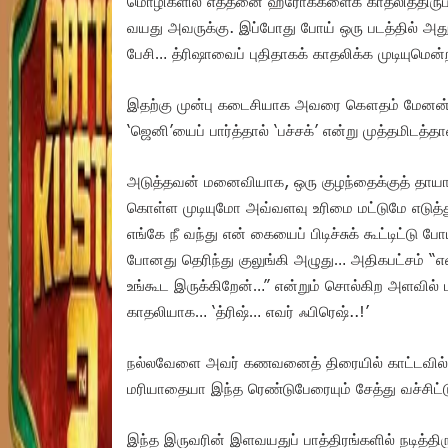
மொழிகளில் எத்தனை ஹீரோக்களைக் காதலித்திருப்பா
வயது அவருக்கு. இப்போது போய் ஒரு படத்தில் அது
பேசி… த்ரிஷாவைப் புதிதாகக் காதலிக்க முடியுமென்ற
இதற்கு முன்பு கடைசியாக அவரை கௌதம் மேனன் பட
‘ஜெனி’யைப் பார்த்தால் ‘பச்சக்’ என்று முத்தமிட
அடுத்தவன் மனைவியாக, ஒரு குழந்தைக்குத் தாயா
கொள்ள முடியுமோ அவ்வளவு உரிமை மட்டுமே எடுத்
எங்கே நீ வந்து என் கையைப் பிடிச்சுக் கூட்டிட்ட
போனது தெரிந்து குலுங்கி அழுது… அதிகபட்சம் “என
உங்கூட இருக்கிறேன்…” என்றும் சொல்கிற அளவில் 
காதலியாக… ‘த்ரிஷ்… எவர் ஃபிரெஷ்..!’
நல்லவேளை அவர் கணவனைத் திரையில் காட்டவில்லை.
மரியாதையா இந்த ரெண்டுபேரையும் சேத்து வச்சிட்டு சி
இந்த இருவரின் இளவயதுப் பாத்திரங்களில் நடித்திரு