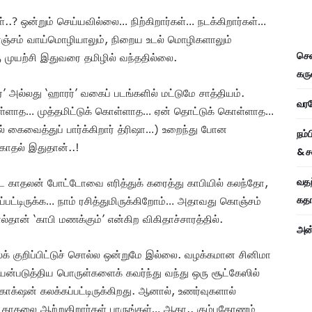
..? ஒன்றும் செய்யவில்லை… நிற்கிறார்கள்… நடக்கிறார்கள்…
ொஞ்சம் வாய்மொழியாலும், நிறைய உடல் மொழிகளாலும்
சென
ரு முயற்சி இதுவரை தமிழில் வந்ததில்லை.
கரு
ர்’ அல்லது ‘ஹாரர்’ வகைப் படங்களில் மட்டுமே சாத்தியம்.
வரவே
கொள்ளாத… முத்தமிட்டுக் கொள்ளாத… ஏன் தொட்டுக் கொள்ளாத…
ல் கைவைத்துப் பார்க்கிறார் த்ரிஷா…) உறைந்து போன
நம்
 காதல் இதுதான்..!
& ச
வதந
ூட காதலன் போட்டோவை எரித்துக் கரைத்து காபியில் கலந்தோ,
கதாப
ப்பட்டிருக்க… நாம் ரசித்துமிருக்கிறோம்… அதாவது கொஞ்சம்
்தான் ‘காபி மணக்கும்’ என்கிற விகிதாச்சாரத்தில்.
அன்
க் குறிப்பிட்டுச் சொல்ல ஒன்றுமே இல்லை. வழக்கமான சினிமா
பயன்படுத்திய பொருள்களைக் கவர்ந்து வந்து ஒரு சூட்கேஸில்
ாக்‌ஷன் கலக்கப்பட்டிருக்கிறது. ஆனால், உணர்வுகளால்
றி காதலை ஆற்றுகிறார்கள் பாருங்கள்… ஆகா.. கும்பகோணம்