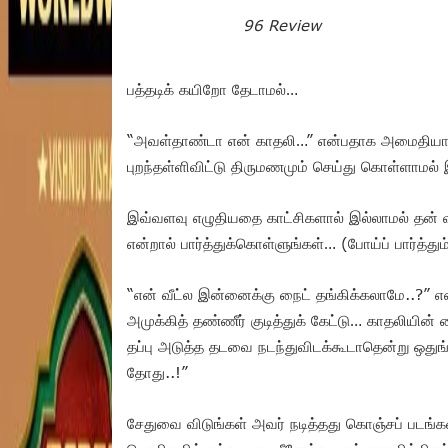
96 Review
பத்தடிக் கயிறோ தேடாமல்…
“அவள்தாண்டா என் காதலி…” என்பதாக அமைதியாக
புறந்தள்ளிவிட்டு திருமணமும் செய்து கொள்ளாமல் இ
இவ்வளவு எழுதியதை காட்சிகளால் இல்லாமல் தன் 
என்றால் பார்த்துக்கொள்ளுங்கள்… (போய்ப் பார்த்தும்
“என் வீட்ல இன்னைக்கு நைட் தங்கிக்கலாமே..?” 
அமுக்கித் தண்ணீர் குடித்துக் கேட்டு… காதலியின
தப்பு அடுத்த தடவை நடந்துவிடக்கூடாதென்று ஒதுங
தோது..!”
சேதுவை விடுங்கள் அவர் நடித்தது கொஞ்சப் படங்க