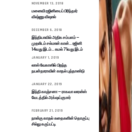
NOVEMBER 13, 2018
மனைவி ரஜினியைப் பிரிந்தார்
விஷ்ணு விஷால்
DECEMBER 6, 2018
இந்தியாவில் அதிக சம்பளம் –
முதலிடம் சல்மான் கான்… ரஜினி
14வது இடம்… கமல் 71வது இடம்
JANUARY 1, 2019
லாஸ் வேகாஸில் பிறந்த
நயன்தாராவின் காதல் புத்தாண்டு
JANUARY 22, 2019
இந்தி காஞ்சனா – ராகவா லாரன்ஸ்
வேடத்தில் அக்‌ஷய்குமார்
FEBRUARY 21, 2019
நான்கு காதல் கதைகளின் தொகுப்பு
சில்லு கருப்பட்டி