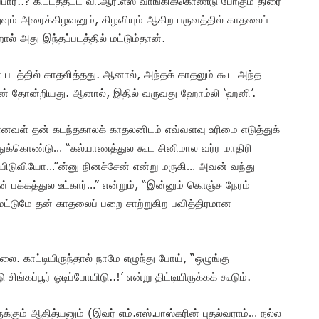
ர்..? கிட்டத்தட்ட வி.ஆர்.எஸ் வாங்கிக்கொண்டு போகும் திரை
வும் அரைக்கிழவனும், கிழவியும் ஆகிற பருவத்தில் காதலைப்
ால் அது இந்தப்படத்தில் மட்டும்தான்.
த்தில் காதலித்தது. ஆனால், அந்தக் காதலும் கூட அந்த
த்தான் தோன்றியது. ஆனால், இதில் வருவது ஹோம்லி ‘ஹனி’.
னவள் தன் கடந்தகாலக் காதலனிடம் எவ்வளவு உரிமை எடுத்துக்
துக்கொண்டு… “கல்யாணத்துல கூட சினிமால வர்ர மாதிரி
ு போயிடுவியோ…”ன்னு நினச்சேன் என்று மருகி… அவன் வந்து
் பக்கத்துல உட்கார்…” என்றும், “இன்னும் கொஞ்ச நேரம்
மட்டுமே தன் காதலைப் பறை சாற்றுகிற பவித்திரமான
 காட்டியிருந்தால் நாமே எழுந்து போய், “ஒழுங்கு
ங்கப்பூர் ஓடிப்போயிடு..!’ என்று திட்டியிருக்கக் கூடும்.
க்கும் ஆதித்யனும் (இவர் எம்.எஸ்.பாஸ்கரின் புதல்வராம்… நல்ல