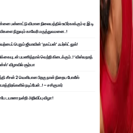
்னை பன்னாட்டு விமான நிலையத்தில் உயிர்காக்கும் ஏ.இ.டி
விகளை நிறுவும் காவேரி மருத்துவமனை..!
ற்பைப் பெறும் ஜீவாவின் ‘தகப்பன்’ ஃபர்ஸ்ட் லுக்!
பிக்கையுடன் பயணித்தால் வெற்றி கிடைக்கும்..! ‘விஸ்வநாத்
ன்ஸ்’ விழாவில் சூர்யா
்தி சீசன் 2 வெளியான பிறகு நான் நிறைய போலீஸ்
ாத்திரங்களில் நடிப்பேன்..! – சசிகுமார்
பே டயானா நன்றி அறிவிப்பு விழா !