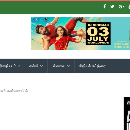
திரைப்படம்
கல்வி
பல்சுவை
சிறப்புக் கட்டுரை
ர்சனக் கண்ணோட்டம்