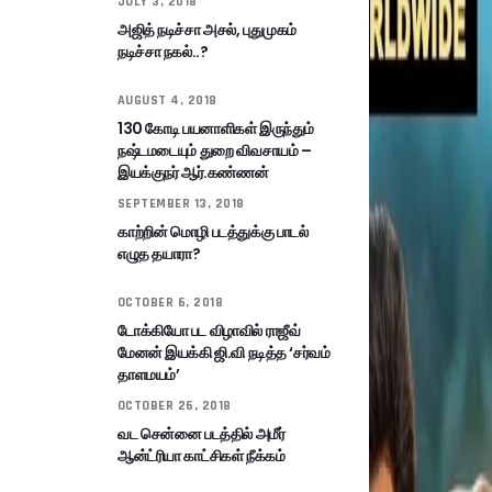
JULY 3, 2018
அஜித் நடிச்சா அசல், புதுமுகம்
நடிச்சா நகல்..?
AUGUST 4, 2018
130 கோடி பயனாளிகள் இருந்தும்
நஷ்டமடையும் துறை விவசாயம் –
இயக்குநர் ஆர்.கண்ணன்
SEPTEMBER 13, 2018
காற்றின் மொழி படத்துக்கு பாடல்
எழுத தயாரா?
OCTOBER 6, 2018
டோக்கியோ பட விழாவில் ராஜீவ்
மேனன் இயக்கி ஜி.வி நடித்த ‘சர்வம்
தாளமயம்’
OCTOBER 26, 2018
வட சென்னை படத்தில் அமீர்
ஆன்ட்ரியா காட்சிகள் நீக்கம்