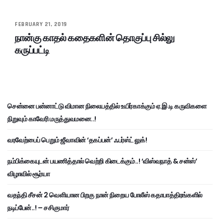
FEBRUARY 21, 2019
நான்கு காதல் கதைகளின் தொகுப்பு சில்லு
கருப்பட்டி
சென்னை பன்னாட்டு விமான நிலையத்தில் உயிர்காக்கும் ஏ.இ.டி கருவிகளை
நிறுவும் காவேரி மருத்துவமனை..!
வரவேற்பைப் பெறும் ஜீவாவின் ‘தகப்பன்’ ஃபர்ஸ்ட் லுக்!
நம்பிக்கையுடன் பயணித்தால் வெற்றி கிடைக்கும்..! ‘விஸ்வநாத் & சன்ஸ்’
விழாவில் சூர்யா
வதந்தி சீசன் 2 வெளியான பிறகு நான் நிறைய போலீஸ் கதாபாத்திரங்களில்
நடிப்பேன்..! – சசிகுமார்