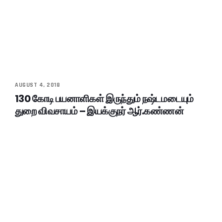
AUGUST 4, 2018
130 கோடி பயனாளிகள் இருந்தும் நஷ்டமடையும்
துறை விவசாயம் – இயக்குநர் ஆர்.கண்ணன்