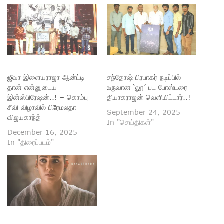
ஜீவா இளையராஜா ஆன்ட்டி
சந்தோஷ் பிரபாகர் நடிப்பில்
தான் என்னுடைய
உருவான ‘லூ’ பட போஸ்டரை
இன்ஸ்பிரேஷன்..! – கொம்பு
தியாகராஜன் வெளியிட்டார்..!
சீவி விழாவில் பிரேமலதா
September 24, 2025
விஜயகாந்த்
In "செய்திகள்"
December 16, 2025
In "திரைப்படம்"