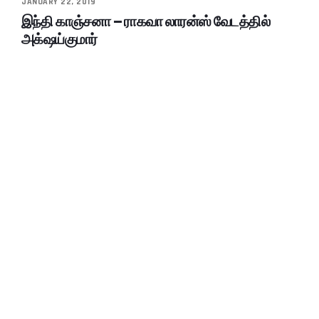
JANUARY 22, 2019
இந்தி காஞ்சனா – ராகவா லாரன்ஸ் வேடத்தில்
அக்‌ஷய்குமார்