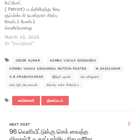
பேட்ரியாட்
( Patriot) படத்திலிருந்து லேடி
சூப்பர்ஸ்டார் நயன்தாரா சிறப்பு
கேரக்டர் போஸ்டர்
வெளியியானது
March 10, 2026
In "செய்திகள்"
INDER KUMAR
KOMBU VACHA SINGAMDA
KOMBU VACHA SINGAMDA MOTION POSTER
M.SASIKUMAR
S.R.PRABHAKARAN
இந்தர் குமார்
எம்.சசிகுமார்
எஸ்.ஆர்.பிரபாகரன்
கொம்பு வச்ச சிங்கம்டா
காணொளி
திரைப்படம்
NEXT POST
96 வெளியீட்டுக்கு செக் வைத்த
விஷால்? – காப்பாற்றிய நிஜ ஹீரோ