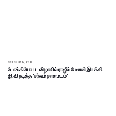
OCTOBER 6, 2018
டோக்கியோ பட விழாவில் ராஜீவ் மேனன் இயக்கி
ஜி.வி நடித்த ‘சர்வம் தாளமயம்’