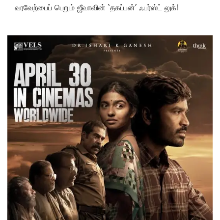
வரவேற்பைப் பெறும் ஜீவாவின் ‘தகப்பன்’ ஃபர்ஸ்ட் லுக்!