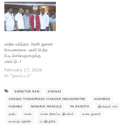
மாநில வர்த்தக அணி துணை
செயலாளராக பதவி பெற்ற
பி.டி.செல்வகுமாருக்கு
பாராட்டு..!
February 17, 2026
In "திரைப்படம்"
DIRECTOR RAM
KOOGAI
KOOGAI THIRAIPPADA IYAKKAM INAUGURATED
KUSHBOO
KUSHBU
NAGARAJ MANJULE
PA.RANJITH
இயக்குநர் ராம்
குஷ்பு
கூகை
கூகை திரைப்பட இயக்கம்
கூகை நூலகம்
நாகராஜ் மஞ்சுளே
பா.இரஞ்சித்