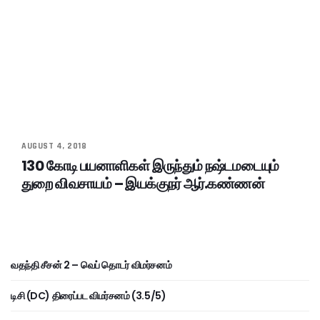
AUGUST 4, 2018
130 கோடி பயனாளிகள் இருந்தும் நஷ்டமடையும்
துறை விவசாயம் – இயக்குநர் ஆர்.கண்ணன்
வதந்தி சீசன் 2 – வெப் தொடர் விமர்சனம்
டிசி (DC) திரைப்பட விமர்சனம் (3.5/5)