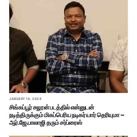
JANUARY 14, 2024
சிங்கப்பூர் சலூன் படத்தில் என்னுடன்
நடித்திருக்கும் மிகப்பெரிய நடிகர் யார் தெரியுமா –
ஆர்.ஜே.பாலாஜி தரும் சர்ப்ரைஸ்