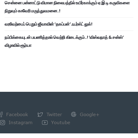
சென்னை பன்னாட்டு விமான நிலையத்தில் உயிர்காக்கும் ஏ.இ.டி கருவிகளை
நிறுவும் காவேரி மருத்துவமனை..!
வரவேற்பைப் பெறும் ஜீவாவின் ‘தகப்பன்’ ஃபர்ஸ்ட் லுக்!
நம்பிக்கையுடன் பயணித்தால் வெற்றி கிடைக்கும்..! ‘விஸ்வநாத் & சன்ஸ்’
விழாவில் சூர்யா
Facebook
Twitter
Google+
Instagram
Youtube