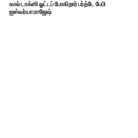
கால் டாக்ஸி ஓட்டப் போகிறார் பர்த்டே பேபி
ஐஸ்வர்யா ராஜேஷ்