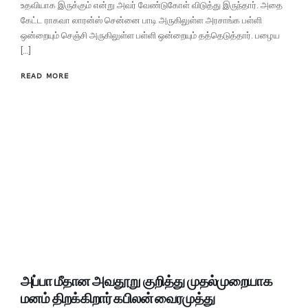
உதவியாக இருக்கும் என்று அவர் வேண்டுகோள் விடுத்து இருந்தார். அதை
கேட்ட ராகவா லாரன்ஸ் சென்னை பாடி அருகிலுள்ள அரசாங்க பள்ளி
ஒன்றையும் செஞ்சி அருகிலுள்ள பள்ளி ஒன்றையும் தத்தெடுத்தார். பழைய
[…]
READ MORE
அப்பா மீதான அவதூறு குறித்து முதல்முறையாக
மனம் திறக்கிறார் கபிலன் வைரமுத்து