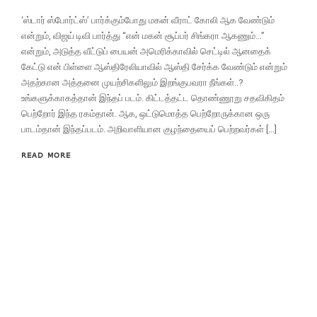
‘ஸ்டார் ஸ்போர்ட்ஸ்’ பார்க்கும்போது மகன் வீராட் கோலி ஆக வேண்டும்
என்றும், விஜய் டிவி பார்த்து “என் மகன் சூப்பர் சிங்கரா ஆகணும்…”
என்றும், அடுத்த வீட்டுப் பையன் அமெரிக்காவில் செட்டில் ஆனதைக்
கேட்டு என் பிள்ளை ஆஸ்திரேலியாவில் ஆஸ்தி சேர்க்க வேண்டும் என்றும்
அதற்கான அத்தனை முயற்சிகளிலும் இறங்குபவரா நீங்கள்..?
உங்களுக்காகத்தான் இந்தப் படம். கிட்டத்தட்ட தொண்ணூறு சதவிகிதம்
பெற்றோர் இந்த ரகம்தான். ஆக, ஒட்டுமொத்த பெற்றோருக்கான ஒரு
பாடம்தான் இந்தப்படம். அறிவாளியான குழந்தையைப் பெற்றவர்கள் […]
READ MORE