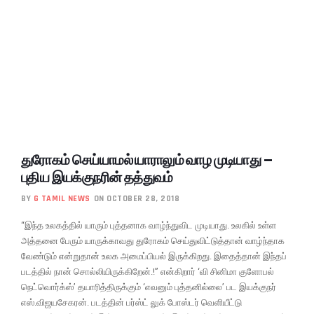
துரோகம் செய்யாமல் யாராலும் வாழ முடியாது –
புதிய இயக்குநரின் தத்துவம்
BY
G TAMIL NEWS
ON OCTOBER 28, 2018
“இந்த உலகத்தில் யாரும் புத்தனாக வாழ்ந்துவிட முடியாது. உலகில் உள்ள
அத்தனை பேரும் யாருக்காவது துரோகம் செய்துவிட்டுத்தான் வாழ்ந்தாக
வேண்டும் என்றுதான் உலக அமைப்பியல் இருக்கிறது. இதைத்தான் இந்தப்
படத்தில் நான் சொல்லியிருக்கிறேன்.!” என்கிறார் ‘வி சினிமா குளோபல்
நெட்வொர்க்ஸ்’ தயாரித்திருக்கும் ‘எவனும் புத்தனில்லை’ பட இயக்குநர்
எஸ்.விஜயசேகரன். படத்தின் பர்ஸ்ட் லுக் போஸ்டர் வெளியீட்டு