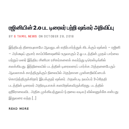
ரஜினியின் 2.o பட டிரைலர் பற்றி ஷங்கர் அறிவிப்பு
BY
G TAMIL NEWS
ON OCTOBER 28, 2018
இந்தியத் திரையுலகமே ஆவலுடன் எதிர்பார்த்துக் கிடக்கும் ஷங்கர் – ரஜினி
– அக்க்ஷய் குமார் காம்பினேஷனில் உருவாகும் 2.ஓ படத்தின் முதல் பார்வை
மற்றும் டீஸர் இந்திய சினிமா ரசிகர்களைக் கவர்ந்து டிரென்டிங்கில்
கலக்கியது. இந்நிலையில் படத்தின் டிரைலரைப் பார்க்க அத்தனைபேரும்
ஆவலாகக் காத்திருக்கும் நிலையில் அதற்கான முன்னறிவிப்பைக்
கொடுத்திருக்கிறார் இயக்குநர் ஷங்கர். அதன்படி நவம்பர் 3-ம்தேதி
படத்தின் டிரைலர் அதிரடியாகக் களமிறங்கவிருக்கிறது. படத்தில்
ஹீரோவைவிட அதிக முக்கியத்துவம் (பறவை வடிவ) வில்லனுக்கே என்பது
இதுவரை வந்த […]
READ MORE