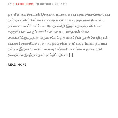
BY
G TAMIL NEWS
ON OCTOBER 28, 2018
ஒரு விவாதம் தொடங்கி இத்தனை நாட்களாக ஏன் எதுவும் பேசவில்லை என
நண்பர்கள் சிலர் கேட்கலாம். எதையும் விரிவாக எழுதுகிற மனநிலை சில
நாட்களாக வாய்க்கவில்லை. அதையும் மீறி இந்தப் பதிவு அவசியமென
கருதுகிறேன். வெறுப்புணர்ச்சியை மையப்படுத்தாமல் தீர்வை
மையப்படுத்துவதுதான் ஒரு முற்போக்கு இயக்கத்தின் முதல் வெற்றி. நான்
என்பது மேற்கத்தியம். நாம் என்பது இந்தியம். நாடு எப்படி போனாலும் நான்
நன்றாக இருக்கவேண்டும் என்பது மேற்கத்திய வாழ்க்கை முறை. நாடு
நிம்மதியாக இருந்தால்தான் நாம் நிம்மதியாக […]
READ MORE