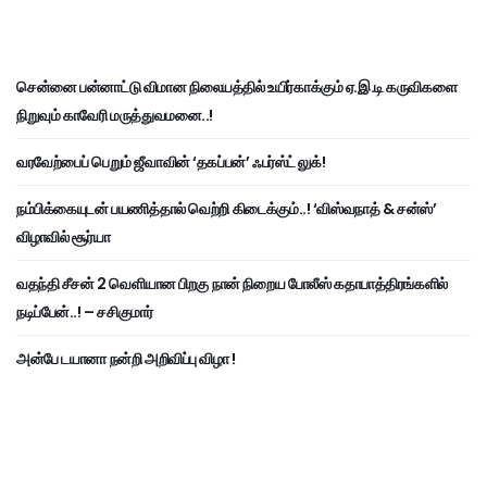
சென்னை பன்னாட்டு விமான நிலையத்தில் உயிர்காக்கும் ஏ.இ.டி கருவிகளை
நிறுவும் காவேரி மருத்துவமனை..!
வரவேற்பைப் பெறும் ஜீவாவின் ‘தகப்பன்’ ஃபர்ஸ்ட் லுக்!
நம்பிக்கையுடன் பயணித்தால் வெற்றி கிடைக்கும்..! ‘விஸ்வநாத் & சன்ஸ்’
விழாவில் சூர்யா
வதந்தி சீசன் 2 வெளியான பிறகு நான் நிறைய போலீஸ் கதாபாத்திரங்களில்
நடிப்பேன்..! – சசிகுமார்
அன்பே டயானா நன்றி அறிவிப்பு விழா !