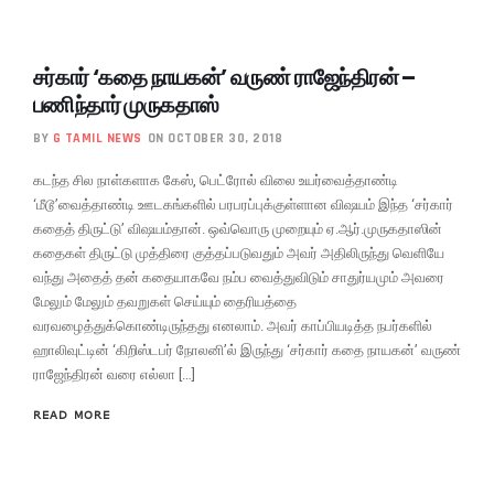
சர்கார் ‘கதை நாயகன்’ வருண் ராஜேந்திரன் –
பணிந்தார் முருகதாஸ்
BY
G TAMIL NEWS
ON OCTOBER 30, 2018
கடந்த சில நாள்களாக கேஸ், பெட்ரோல் விலை உயர்வைத்தாண்டி
‘மீடூ’வைத்தாண்டி ஊடகங்களில் பரபரப்புக்குள்ளான விஷயம் இந்த ‘சர்கார்
கதைத் திருட்டு’ விஷயம்தான். ஒவ்வொரு முறையும் ஏ.ஆர்.முருகதாஸின்
கதைகள் திருட்டு முத்திரை குத்தப்படுவதும் அவர் அதிலிருந்து வெளியே
வந்து அதைத் தன் கதையாகவே நம்ப வைத்துவிடும் சாதுர்யமும் அவரை
மேலும் மேலும் தவறுகள் செய்யும் தைரியத்தை
வரவழைத்துக்கொண்டிருந்தது எனலாம். அவர் காப்பியடித்த நபர்களில்
ஹாலிவுட்டின் ‘கிறிஸ்டபர் நோலனி’ல் இருந்து ‘சர்கார் கதை நாயகன்’ வருண்
ராஜேந்திரன் வரை எல்லா […]
READ MORE