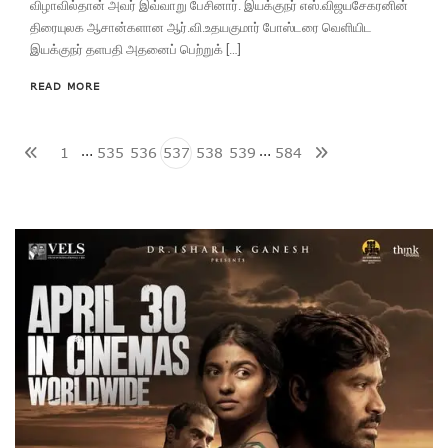
விழாவில்தான் அவர் இவ்வாறு பேசினார். இயக்குநர் எஸ்.விஜயசேகரனின்
திரையுலக ஆசான்களான ஆர்.வி.உதயகுமார் போஸ்டரை வெளியிட
இயக்குநர் தளபதி அதனைப் பெற்றுக் […]
READ MORE
…
…
1
535
536
537
538
539
584