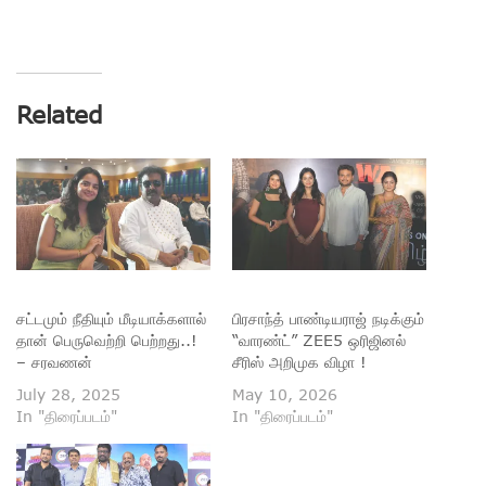
Related
சட்டமும் நீதியும் மீடியாக்களால்
பிரசாந்த் பாண்டியராஜ் நடிக்கும்
தான் பெருவெற்றி பெற்றது..!
“வாரண்ட்” ZEE5 ஒரிஜினல்
– சரவணன்
சீரிஸ் அறிமுக விழா !
July 28, 2025
May 10, 2026
In "திரைப்படம்"
In "திரைப்படம்"