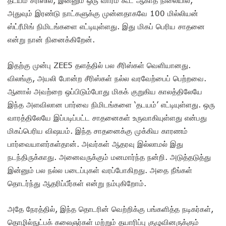
தடயம் சீரிஸில், இன்னும் ஒரு வாரம் கூட ஆகாத நிலையில்,
அதுவும் இரண்டு நாட்களுக்கு முன்னதாகவே 100 மில்லியன்
ஸ்ட்ரீமிங் நிமிடங்களை எட்டியுள்ளது. இது மிகப் பெரிய சாதனை
என்று நான் நினைக்கிறேன்.
இதற்கு முன்பு ZEE5 தளத்தில் பல சீரிஸ்கள் வெளியானது.
விலங்கு, அயலி போன்ற சீரிஸ்கள் நல்ல வரவேற்பைப் பெற்றவை.
ஆனால் அவற்றை ஒப்பிடும்போது மிகக் குறுகிய காலத்திலேயே
இந்த அளவிலான பார்வை நிமிடங்களை ‘தடயம்’ எட்டியுள்ளது. ஒரு
வாரத்திலேயே இப்படிப்பட்ட சாதனைகள் உருவாகியுள்ளது என்பது
மிகப்பெரிய விஷயம். இந்த சாதனைக்கு முக்கிய காரணம்
பார்வையாளர்கள்தான். அவர்கள் ஆதரவு இல்லாமல் இது
நடந்திருக்காது. அனைவருக்கும் மனமார்ந்த நன்றி. அடுத்தடுத்து
இன்னும் பல நல்ல படைப்புகள் வரப்போகிறது. அதை நீங்கள்
தொடர்ந்து ஆதரிப்பீர்கள் என்று நம்புகிறோம்.
அதே நேரத்தில், இந்த தொடரின் வெற்றிக்கு பங்களித்த நடிகர்கள்,
தொழில்நுட்பக் கலைஞர்கள் மற்றும் தயாரிப்பு குழுவினருக்கும்