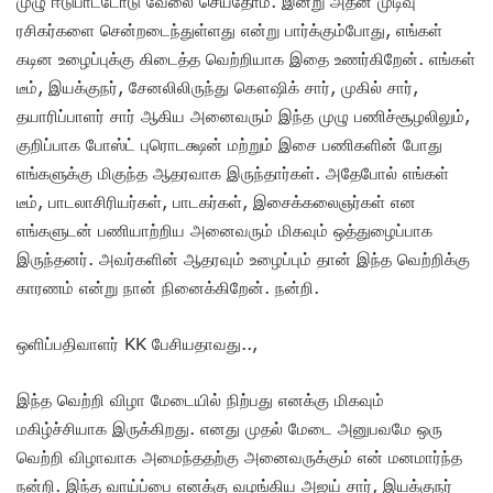
முழு ஈடுபாட்டோடு வேலை செய்தோம். இன்று அதன் முடிவு
ரசிகர்களை சென்றடைந்துள்ளது என்று பார்க்கும்போது, எங்கள்
கடின உழைப்புக்கு கிடைத்த வெற்றியாக இதை உணர்கிறேன். எங்கள்
டீம், இயக்குநர், சேனலிலிருந்து கௌஷிக் சார், முகில் சார்,
தயாரிப்பாளர் சார் ஆகிய அனைவரும் இந்த முழு பணிச்சூழலிலும்,
குறிப்பாக போஸ்ட் புரொடக்ஷன் மற்றும் இசை பணிகளின் போது
எங்களுக்கு மிகுந்த ஆதரவாக இருந்தார்கள். அதேபோல் எங்கள்
டீம், பாடலாசிரியர்கள், பாடகர்கள், இசைக்கலைஞர்கள் என
எங்களுடன் பணியாற்றிய அனைவரும் மிகவும் ஒத்துழைப்பாக
இருந்தனர். அவர்களின் ஆதரவும் உழைப்பும் தான் இந்த வெற்றிக்கு
காரணம் என்று நான் நினைக்கிறேன். நன்றி.
ஒளிப்பதிவாளர் KK பேசியதாவது..,
இந்த வெற்றி விழா மேடையில் நிற்பது எனக்கு மிகவும்
மகிழ்ச்சியாக இருக்கிறது. எனது முதல் மேடை அனுபவமே ஒரு
வெற்றி விழாவாக அமைந்ததற்கு அனைவருக்கும் என் மனமார்ந்த
நன்றி. இந்த வாய்ப்பை எனக்கு வழங்கிய அஜய் சார், இயக்குநர்