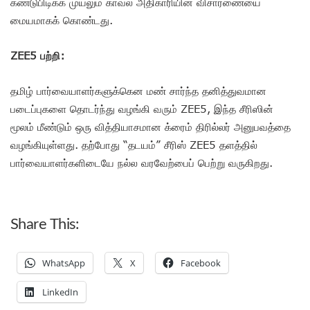
கண்டுபிடிக்க முயலும் காவல் அதிகாரியின் விசாரணையை
மையமாகக் கொண்டது.
ZEE5 பற்றி:
தமிழ் பார்வையாளர்களுக்கென மண் சார்ந்த தனித்துவமான
படைப்புகளை தொடர்ந்து வழங்கி வரும் ZEE5, இந்த சீரிஸின்
மூலம் மீண்டும் ஒரு வித்தியாசமான க்ரைம் திரில்லர் அனுபவத்தை
வழங்கியுள்ளது. தற்போது “தடயம்” சீரிஸ் ZEE5 தளத்தில்
பார்வையாளர்களிடையே நல்ல வரவேற்பைப் பெற்று வருகிறது.
Share This:
WhatsApp
X
Facebook
LinkedIn