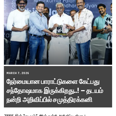
MARCH 7, 2026
நேர்மையான பாராட்டுகளை கேட்பது
சந்தோஷமாக இருக்கிறது..! – தடயம்
நன்றி அறிவிப்பில் சமுத்திரக்கனி
ZEE5 இன் “தடயம்” சீரிஸ் நன்றி அறிவிப்பு விழா
!