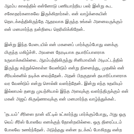
ஆரம்ப காலத்தில் என்னோடு பணியாற்றிய பலர் இன்று கூட
சகோதரர்களாகவே இருக்கிறார்கள். என் வாழ்க்கையின்
தொடக்கத்திலிருந்தே ஆதரவாக இருந்த உங்கள் அனைவருக்கும்
என் மனமார்ந்த நன்றியை தெரிவிக்கிறேன்.
இன்று இந்த மேடையில் என் மகனைப் பார்க்கும்போது எனக்கு
மிகுந்த மகிழ்ச்சி. அவனை நேரடியாக தயாரிப்பாளராக
உருவாக்கவில்லை. ஆரம்பத்திலிருந்து சினிமாவின் அடிமட்டத்தில்
இருந்து கற்றுக்கொள்ள வேண்டும் என்று நினைத்து, முதலில் என்
சீரியல்களில் நடிக்க வைத்தேன். அதன் பிறகுதான் தயாரிப்பாளராக
வர வேண்டும் என்று சொல்லி வளர்த்தேன். இன்று எந்த உதவியும்
இல்லாமல் தனது முயற்சியால் இந்த அளவுக்கு வளர்ந்திருக்கும் என்
மகன் அஜய் கிருஷ்ணாவுக்கு என் மனமார்ந்த வாழ்த்துக்கள்.
‘தடயம்’ சீரிஸை நான் வீட்டில் உட்கார்ந்து பார்க்கும்போது, அது ஒரு
வெப் சீரிஸ் போலவே எனக்குத் தோன்றவில்லை. ஒரு திரைப்படம்
போலவே உணர்ந்தேன். அடுத்தது என்ன நடக்கப் போகிறது என்ற