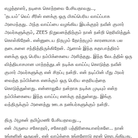
எழுத்தாளர், நடிகை கொற்றவை பேசியதாவது..,
‘தடயம்’ வெப் சீரிஸ் எனக்கு ஒரு மிகப்பெரிய வாய்ப்பாக
அமைந்தது. அந்த வாய்ப்பை வழங்கிய இயக்குநர் நவீன் குமார்
அவர்களுக்கும், ZEE5 நிறுவனத்திற்கும் நான் நன்றி தெரிவித்துக்
கொள்கிறேன். என்னுடைய நிறமும் தோற்றமும் காரணமாக பல
தடைகளை சந்தித்திருக்கிறேன். ஆனால் இந்த கதாபாத்திரம்
எனக்கு ஒரு பெரிய நம்பிக்கையை அளித்தது. இந்த வேடத்தில் ஒரு
வித்தியாசமான மாற்றத்துடன் நடிக்க வாய்ப்பு கொடுத்த நவீன்
குமார் அவர்களுக்கு என் சிறப்பு நன்றி. என் நடிப்பின் மீது அவர்
வைத்த நம்பிக்கை எனக்கும் ஒரு பெரிய தைரியத்தை
கொடுத்துள்ளது. என்னாலுமே நன்றாக நடிக்க முடியும் என்ற
நம்பிக்கையை இந்த வாய்ப்பு எனக்கு தந்துள்ளது. இங்கு
வந்திருக்கும் அனைத்து ஊடக நண்பர்களுக்கும் நன்றி.
திரு அழகன் தமிழ்மணி பேசியதாவது..,
என் அருமை சகோதரர், சகோதரி பத்திரிகையாளர்களே… நான்
உங்களின் ஒருவன். என் வாழ்க்கை உங்களோடு தான் தொடங்கியது.