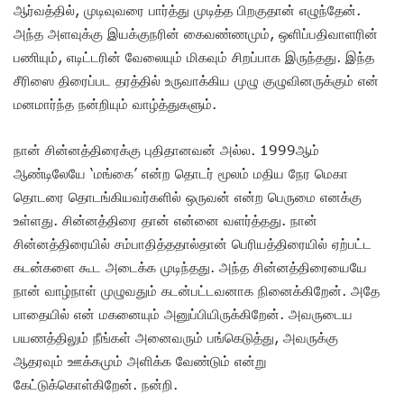
ஆர்வத்தில், முடிவுவரை பார்த்து முடித்த பிறகுதான் எழுந்தேன்.
அந்த அளவுக்கு இயக்குநரின் கைவண்ணமும், ஒளிப்பதிவாளரின்
பணியும், எடிட்டரின் வேலையும் மிகவும் சிறப்பாக இருந்தது. இந்த
சீரிஸை திரைப்பட தரத்தில் உருவாக்கிய முழு குழுவினருக்கும் என்
மனமார்ந்த நன்றியும் வாழ்த்துகளும்.
நான் சின்னத்திரைக்கு புதிதானவன் அல்ல. 1999ஆம்
ஆண்டிலேயே ‘மங்கை’ என்ற தொடர் மூலம் மதிய நேர மெகா
தொடரை தொடங்கியவர்களில் ஒருவன் என்ற பெருமை எனக்கு
உள்ளது. சின்னத்திரை தான் என்னை வளர்த்தது. நான்
சின்னத்திரையில் சம்பாதித்ததால்தான் பெரியத்திரையில் ஏற்பட்ட
கடன்களை கூட அடைக்க முடிந்தது. அந்த சின்னத்திரையையே
நான் வாழ்நாள் முழுவதும் கடன்பட்டவனாக நினைக்கிறேன். அதே
பாதையில் என் மகனையும் அனுப்பியிருக்கிறேன். அவருடைய
பயணத்திலும் நீங்கள் அனைவரும் பங்கெடுத்து, அவருக்கு
ஆதரவும் ஊக்கமும் அளிக்க வேண்டும் என்று
கேட்டுக்கொள்கிறேன். நன்றி.