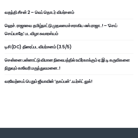
வதந்தி சீசன் 2 – வெப் தொடர் விமர்சனம்
ஹெச். ராஜாவை தமிழ்நாட்டு முதலமைச்சராகிய எஸ்.ராஜா..! – ‘செய்
செய்யாதே’ பட விழா சுவாரஸ்யம்
டிசி (DC) திரைப்பட விமர்சனம் (3.5/5)
சென்னை பன்னாட்டு விமான நிலையத்தில் உயிர்காக்கும் ஏ.இ.டி கருவிகளை
நிறுவும் காவேரி மருத்துவமனை..!
வரவேற்பைப் பெறும் ஜீவாவின் ‘தகப்பன்’ ஃபர்ஸ்ட் லுக்!