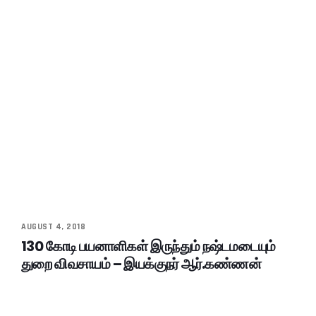
AUGUST 4, 2018
130 கோடி பயனாளிகள் இருந்தும் நஷ்டமடையும்
துறை விவசாயம் – இயக்குநர் ஆர்.கண்ணன்