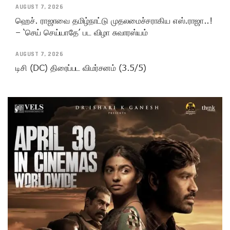
AUGUST 7, 2026
ஹெச். ராஜாவை தமிழ்நாட்டு முதலமைச்சராகிய எஸ்.ராஜா..!
– ‘செய் செய்யாதே’ பட விழா சுவாரஸ்யம்
AUGUST 7, 2026
டிசி (DC) திரைப்பட விமர்சனம் (3.5/5)