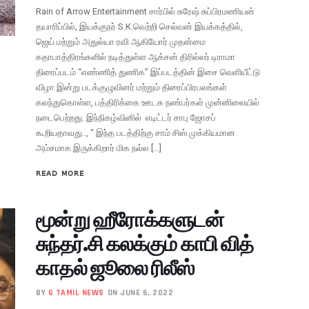
Rain of Arrow Entertainment சார்பில் சுரேஷ் சுப்பிரமணியன்
தயாரிப்பில், இயக்குநர் S.K.வெற்றி செல்வன் இயக்கத்தில்,
ஜெய் மற்றும் அதுல்யா ரவி ஆகியோர் முதன்மை
கதாபாத்திரங்களில் நடித்துள்ள ஆக்சன் திரில்லர் டிராமா
திரைப்படம் “எண்ணித் துணிக” இப்படத்தின் இசை வெளியீட்டு
விழா இன்று படக்குழுவினர் மற்றும் திரைப்பிரபலங்கள்
கலந்துகொள்ள, பத்திரிக்கை ஊடக நண்பர்கள் முன்னிலையில்
நடைபெற்றது. இந்நிகழ்வினில் எடிட்டர் சாபு ஜோசப்
கூறியதாவது.., “ இந்த படத்திற்கு சாம் சிஸ் முக்கியமான
அம்சமாக இருக்கிறார் மிக நல்ல […]
READ MORE
மூன்று ஹீரோக்களுடன்
சுந்தர்.சி கலக்கும் காபி வித்
காதல் ஜூலை ரிலீஸ்
BY
G TAMIL NEWS
ON JUNE 6, 2022