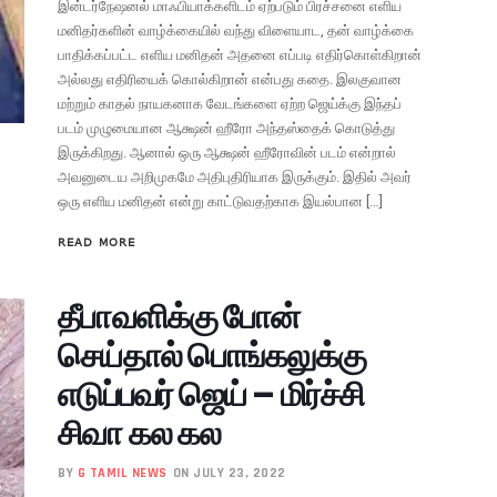
இன்டர்நேஷனல் மாஃபியாக்களிடம் ஏற்படும் பிரச்சனை எளிய
மனிதர்களின் வாழ்க்கையில் வந்து விளையாட, தன் வாழ்க்கை
பாதிக்கப்பட்ட எளிய மனிதன் அதனை எப்படி எதிர்கொள்கிறான்
அல்லது எதிரியைக் கொல்கிறான் என்பது கதை. இலகுவான
மற்றும் காதல் நாயகனாக வேடங்களை ஏற்ற ஜெய்க்கு இந்தப்
படம் முழுமையான ஆக்ஷன் ஹீரோ அந்தஸ்தைக் கொடுத்து
இருக்கிறது. ஆனால் ஒரு ஆக்ஷன் ஹீரோவின் படம் என்றால்
அவனுடைய அறிமுகமே அதிபுதிரியாக இருக்கும். இதில் அவர்
ஒரு எளிய மனிதன் என்று காட்டுவதற்காக இயல்பான […]
READ MORE
தீபாவளிக்கு போன்
செய்தால் பொங்கலுக்கு
எடுப்பவர் ஜெய் – மிர்ச்சி
சிவா கல கல
BY
G TAMIL NEWS
ON JULY 23, 2022