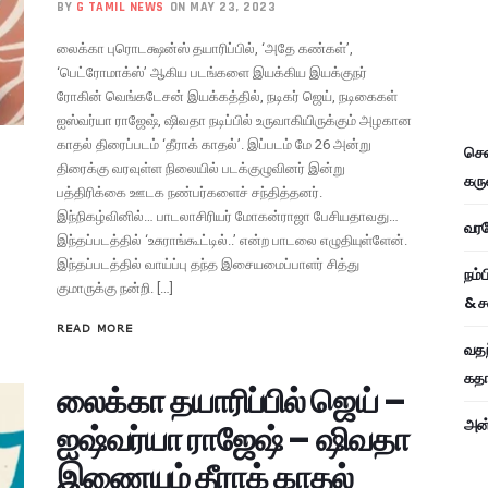
BY
G TAMIL NEWS
ON MAY 23, 2023
லைக்கா புரொடக்ஷன்ஸ் தயாரிப்பில், ‘அதே கண்கள்’,
‘பெட்ரோமாக்ஸ்’ ஆகிய படங்களை இயக்கிய இயக்குநர்
ரோகின் வெங்கடேசன் இயக்கத்தில், நடிகர் ஜெய், நடிகைகள்
ஐஸ்வர்யா ராஜேஷ், ஷிவதா நடிப்பில் உருவாகியிருக்கும் அழகான
காதல் திரைப்படம் ‘தீராக் காதல்’. இப்படம் மே 26 அன்று
சென
திரைக்கு வரவுள்ள நிலையில் படக்குழுவினர் இன்று
கரு
பத்திரிக்கை ஊடக நண்பர்களைச் சந்தித்தனர்.
இந்நிகழ்வினில்… பாடலாசிரியர் மோகன்ராஜா பேசியதாவது…
வரவே
இந்தப்படத்தில் ‘உசுராங்கூட்டில்..’ என்ற பாடலை எழுதியுள்ளேன்.
இந்தப்படத்தில் வாய்ப்பு தந்த இசையமைப்பாளர் சித்து
நம்
குமாருக்கு நன்றி. […]
& ச
READ MORE
வதந
கதாப
லைக்கா தயாரிப்பில் ஜெய் –
அன்
ஐஷ்வர்யா ராஜேஷ் – ஷிவதா
இணையும் தீராக் காதல்