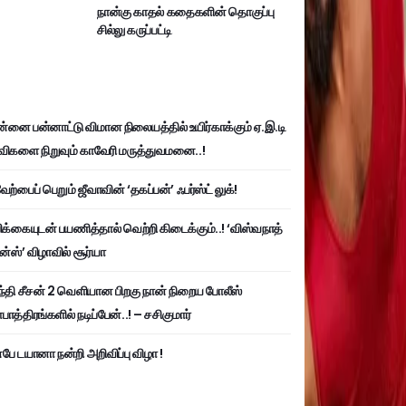
நான்கு காதல் கதைகளின் தொகுப்பு
சில்லு கருப்பட்டி
்னை பன்னாட்டு விமான நிலையத்தில் உயிர்காக்கும் ஏ.இ.டி
விகளை நிறுவும் காவேரி மருத்துவமனை..!
ற்பைப் பெறும் ஜீவாவின் ‘தகப்பன்’ ஃபர்ஸ்ட் லுக்!
பிக்கையுடன் பயணித்தால் வெற்றி கிடைக்கும்..! ‘விஸ்வநாத்
ன்ஸ்’ விழாவில் சூர்யா
்தி சீசன் 2 வெளியான பிறகு நான் நிறைய போலீஸ்
ாத்திரங்களில் நடிப்பேன்..! – சசிகுமார்
பே டயானா நன்றி அறிவிப்பு விழா !