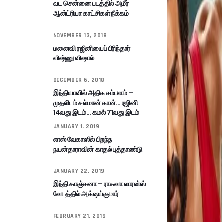
வட சென்னை படத்தில் அமீர்
ஆன்ட்ரியா காட்சிகள் நீக்கம்
NOVEMBER 13, 2018
மனைவி ரஜினியைப் பிரிந்தார்
விஷ்ணு விஷால்
DECEMBER 6, 2018
இந்தியாவில் அதிக சம்பளம் –
முதலிடம் சல்மான் கான்… ரஜினி
14வது இடம்… கமல் 71வது இடம்
JANUARY 1, 2019
லாஸ் வேகாஸில் பிறந்த
நயன்தாராவின் காதல் புத்தாண்டு
JANUARY 22, 2019
இந்தி காஞ்சனா – ராகவா லாரன்ஸ்
வேடத்தில் அக்‌ஷய்குமார்
FEBRUARY 21, 2019