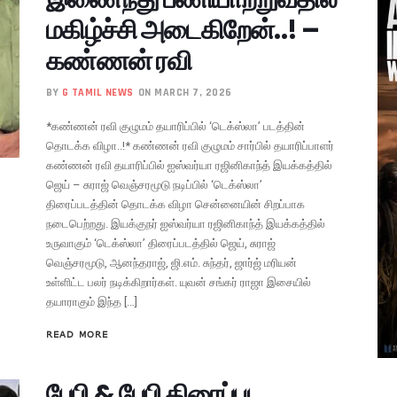
மகிழ்ச்சி அடைகிறேன்..! –
கண்ணன் ரவி
BY
G TAMIL NEWS
ON MARCH 7, 2026
*கண்ணன் ரவி குழுமம் தயாரிப்பில் ‘டெக்ஸ்லா’ படத்தின்
தொடக்க விழா..!* கண்ணன் ரவி குழுமம் சார்பில் தயாரிப்பாளர்
கண்ணன் ரவி தயாரிப்பில் ஐஸ்வர்யா ரஜினிகாந்த் இயக்கத்தில்
ஜெய் – சுராஜ் வெஞ்சரமூடு நடிப்பில் ‘டெக்ஸ்லா’
திரைப்படத்தின் தொடக்க விழா சென்னையின் சிறப்பாக
நடைபெற்றது. இயக்குநர் ஐஸ்வர்யா ரஜினிகாந்த் இயக்கத்தில்
உருவாகும் ‘டெக்ஸ்லா’ திரைப்படத்தில் ஜெய், சுராஜ்
வெஞ்சரமூடு, ஆனந்தராஜ், ஜி.எம். சுந்தர், ஜார்ஜ் மரியன்
உள்ளிட்ட பலர் நடிக்கிறார்கள். யுவன் சங்கர் ராஜா இசையில்
தயாராகும் இந்த […]
READ MORE
பேபி & பேபி திரைப்பட