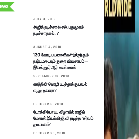
EWS
JULY 3, 2018
அஜித் நடிச்சா அசல், புதுமுகம்
நடிச்சா நகல்..?
AUGUST 4, 2018
130 கோடி பயனாளிகள் இருந்தும்
நஷ்டமடையும் துறை விவசாயம் –
இயக்குநர் ஆர்.கண்ணன்
SEPTEMBER 13, 2018
காற்றின் மொழி படத்துக்கு பாடல்
எழுத தயாரா?
OCTOBER 6, 2018
டோக்கியோ பட விழாவில் ராஜீவ்
மேனன் இயக்கி ஜி.வி நடித்த ‘சர்வம்
தாளமயம்’
OCTOBER 26, 2018