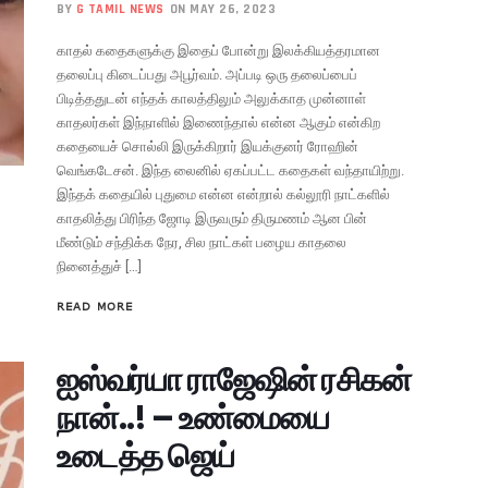
BY
G TAMIL NEWS
ON MAY 26, 2023
காதல் கதைகளுக்கு இதைப் போன்று இலக்கியத்தரமான
தலைப்பு கிடைப்பது அபூர்வம். அப்படி ஒரு தலைப்பைப்
பிடித்ததுடன் எந்தக் காலத்திலும் அலுக்காத முன்னாள்
காதலர்கள் இந்நாளில் இணைந்தால் என்ன ஆகும் என்கிற
கதையைச் சொல்லி இருக்கிறார் இயக்குனர் ரோஹின்
வெங்கடேசன். இந்த லைனில் ஏகப்பட்ட கதைகள் வந்தாயிற்று.
இந்தக் கதையில் புதுமை என்ன என்றால் கல்லூரி நாட்களில்
காதலித்து பிரிந்த ஜோடி இருவரும் திருமணம் ஆன பின்
மீண்டும் சந்திக்க நேர, சில நாட்கள் பழைய காதலை
நினைத்துச் […]
READ MORE
ஐஸ்வர்யா ராஜேஷின் ரசிகன்
நான்..! – உண்மையை
உடைத்த ஜெய்