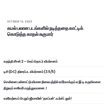
OCTOBER 13, 2020
கமல் பலான படங்களில் நடித்ததை காட்டிக்
கொடுத்த காதல் சுகுமார்
வதந்தி சீசன் 2 – வெப் தொடர் விமர்சனம்
டிசி (DC) திரைப்பட விமர்சனம் (3.5/5)
சென்னை பன்னாட்டு விமான நிலையத்தில் உயிர்காக்கும் ஏ.இ.டி கருவிகளை
நிறுவும் காவேரி மருத்துவமனை..!
வரவேற்பைப் பெறும் ஜீவாவின் ‘தகப்பன்’ ஃபர்ஸ்ட் லுக்!