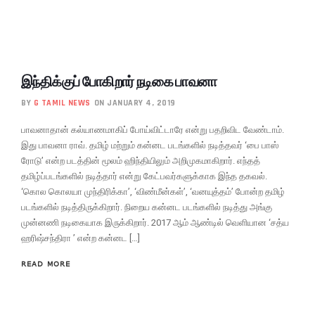
இந்திக்குப் போகிறார் நடிகை பாவனா
BY
G TAMIL NEWS
ON JANUARY 4, 2019
பாவனாதான் கல்யாணமாகிப் போய்விட்டாரே என்று பதறிவிட வேண்டாம்.
இது பாவனா ராவ். தமிழ் மற்றும் கன்னட படங்களில் நடித்தவர் ‘பை பாஸ்
ரோடு’ என்ற படத்தின் மூலம் ஹிந்தியிலும் அறிமுகமாகிறார். எந்தத்
தமிழ்ப்படங்களில் நடித்தார் என்று கேட்பவர்களுக்காக இந்த தகவல்.
‘கொல கொலயா முந்திரிக்கா’, ‘விண்மீன்கள்’, ‘வனயுத்தம்’ போன்ற தமிழ்
படங்களில் நடித்திருக்கிறார். நிறைய கன்னட படங்களில் நடித்து அங்கு
முன்னணி நடிகையாக இருக்கிறார். 2017 ஆம் ஆண்டில் வெளியான ‘சத்ய
ஹரிஷ்சந்திரா ’ என்ற கன்னட […]
READ MORE