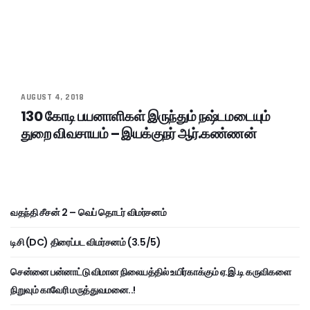
AUGUST 4, 2018
130 கோடி பயனாளிகள் இருந்தும் நஷ்டமடையும்
துறை விவசாயம் – இயக்குநர் ஆர்.கண்ணன்
வதந்தி சீசன் 2 – வெப் தொடர் விமர்சனம்
டிசி (DC) திரைப்பட விமர்சனம் (3.5/5)
சென்னை பன்னாட்டு விமான நிலையத்தில் உயிர்காக்கும் ஏ.இ.டி கருவிகளை
நிறுவும் காவேரி மருத்துவமனை..!