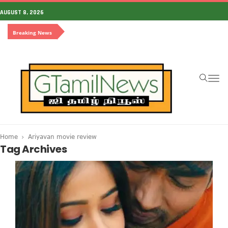
AUGUST 8, 2026
Breaking News
To
na
Home
Ariyavan movie review
Tag Archives