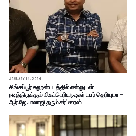
JANUARY 14, 2024
சிங்கப்பூர் சலூன் படத்தில் என்னுடன்
நடித்திருக்கும் மிகப்பெரிய நடிகர் யார் தெரியுமா –
ஆர்.ஜே.பாலாஜி தரும் சர்ப்ரைஸ்