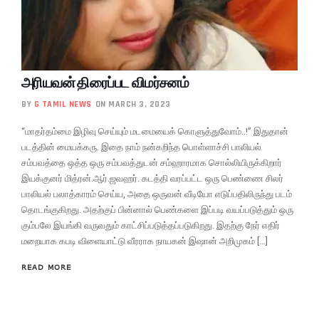
அரியவன் திரைப்பட விமர்சனம்
BY
G TAMIL NEWS
ON MARCH 3, 2023
“மாதர்தம்மை இழிவு செய்யும் மடமையைக் கொளுத்துவோம்..!” இதுதான்
படத்தின் மையக்கரு. இதை நாம் நன்கறிந்த பொள்ளாச்சி பாலியல்
சம்பவத்தை ஒத்த ஒரு சம்பவத்துடன் சம்ஹாரமாக சொல்லியிருக்கிறார்
இயக்குனர் மித்ரன்.ஆர்.ஜவஹர். கடத்தி வரப்பட்ட ஒரு பெண்ணை சிலர்
பாலியல் பலாத்காரம் செய்ய, அதை ஒருவன் வீடியோ எடுப்பதிலிருந்து படம்
தொடங்குகிறது. அதற்குப் பின்னால் பெண்களை இப்படி வயப்படுத்தும் ஒரு
கும்பலே இயங்கி வருவதும் காட்சிப்படுத்தப்படுகிறது. இதற்கு நேர் எதிர்
மறையாக கபடி விளையாட்டு வீரராக நாயகன் இஷான் அறிமுகம் […]
READ MORE