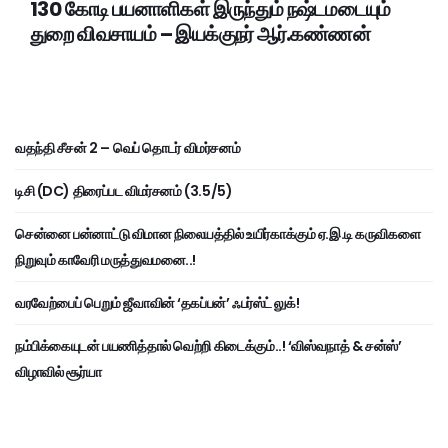
130 கோடி பயனாளிகள் இருந்தும் நஷ்டமடையும்
துறை விவசாயம் – இயக்குநர் ஆர்.கண்ணன்
வதந்தி சீசன் 2 – வெப் தொடர் விமர்சனம்
டிசி (DC) திரைப்பட விமர்சனம் (3.5/5)
சென்னை பன்னாட்டு விமான நிலையத்தில் உயிர்காக்கும் ஏ.இ.டி கருவிகளை
நிறுவும் காவேரி மருத்துவமனை..!
வரவேற்பைப் பெறும் ஜீவாவின் ‘தகப்பன்’ ஃபர்ஸ்ட் லுக்!
நம்பிக்கையுடன் பயணித்தால் வெற்றி கிடைக்கும்..! ‘விஸ்வநாத் & சன்ஸ்’
விழாவில் சூர்யா