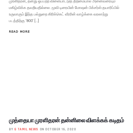
முரளிதரன், தனது ஒப்பற்ற விளையாட்டுத் திறமையால் அனைவரையும்
மகிழ்விக்க தவறியதில்லை. மூவி டிரையின் மோஷன் பிக்சர்ஸ் தயாரிப்பில்
உருவாகும் இந்த பல்துறை கிரிக்கெட் வீரரின் வாழ்க்கை வரலாற்று
படத்திற்கு ‘800’ […]
READ MORE
முத்தையா முரளிதரன் தன்னிலை விளக்கக் கடிதம்
BY
G TAMIL NEWS
ON OCTOBER 16, 2020