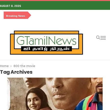
AUGUST 8, 2026
Breaking News
To
na
Home
800 the movie
Tag Archives