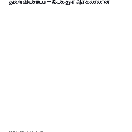
துறை விவசாயம் – இயக்குநர் ஆர்.கண்ணன்
SEPTEMBER 13, 2018