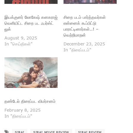
இயக்குனர் லோகேஷ் கனகராஜ்
சிறை படம் பார்த்தவர்கள்
வெளியிட்ட சிறை பட ஃபர்ஸ்ட்
என்னைக் கூப்பிட்டு
லுக்
பாராட்டினார்கள்..! –
வெற்றிமாறன்
August 9, 2025
In "செய்திகள்"
December 23, 2025
In "திரைப்படம்"
தண்டேல் திரைப்பட விமர்சனம்
February 8, 2025
In "திரைப்படம்"
SIRAI
SIRAI MOVIE REVIEW
SIRAI REVIEW