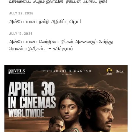
வரவேற்பைப் பெறும் ஜீவாவின் ‘தகப்பன்’ ஃபர்ஸ்ட் லுக்!
JULY 29, 2026
அன்பே டயானா நன்றி அறிவிப்பு விழா !
JULY 13, 2026
அன்பே டயானா வெற்றியை நீங்கள் அனைவரும் சேர்ந்து
கொண்டாடுவீர்கள்.! – சசிக்குமார்