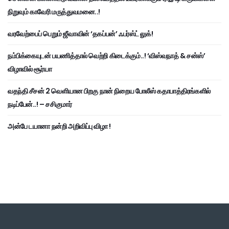
நிறுவும் காவேரி மருத்துவமனை..!
வரவேற்பைப் பெறும் ஜீவாவின் ‘தகப்பன்’ ஃபர்ஸ்ட் லுக்!
நம்பிக்கையுடன் பயணித்தால் வெற்றி கிடைக்கும்..! ‘விஸ்வநாத் & சன்ஸ்’
விழாவில் சூர்யா
வதந்தி சீசன் 2 வெளியான பிறகு நான் நிறைய போலீஸ் கதாபாத்திரங்களில்
நடிப்பேன்..! – சசிகுமார்
அன்பே டயானா நன்றி அறிவிப்பு விழா !