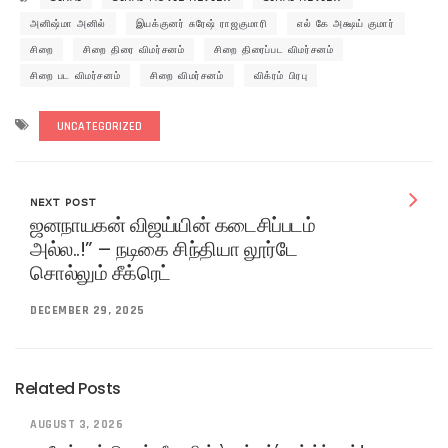
அனிஷ்மா அனில்
இயக்குனர் சுரேஷ் ராஜகுமாரி
எல் கே அக்ஷய் குமார்
சிறை
சிறை திரை விமர்சனம்
சிறை திரைப்பட விமர்சனம்
சிறை பட விமர்சனம்
சிறை விமர்சனம்
விக்ரம் பிரபு
UNCATEGORIZED
NEXT POST
ஜனநாயகன் விஜய்யின் கடைசிப்படம்
அல்ல..!” – நடிகை சிந்தியா லூர்டே
சொல்லும் சீக்ரெட்
DECEMBER 29, 2025
Related Posts
AUGUST 3, 2026