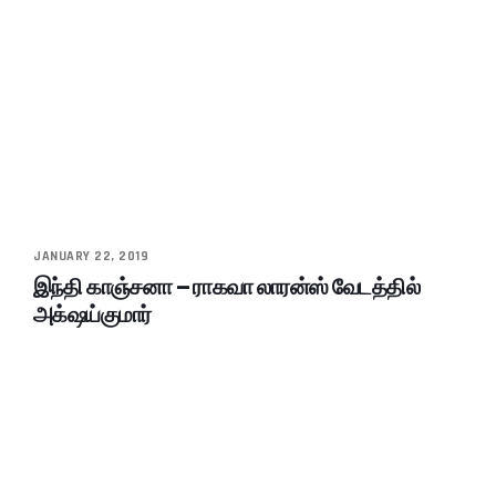
JANUARY 22, 2019
இந்தி காஞ்சனா – ராகவா லாரன்ஸ் வேடத்தில்
அக்‌ஷய்குமார்