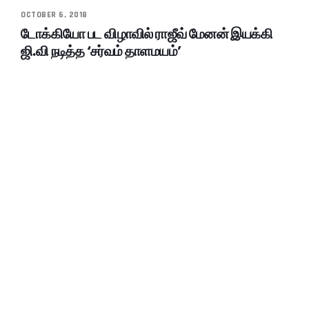
OCTOBER 6, 2018
டோக்கியோ பட விழாவில் ராஜீவ் மேனன் இயக்கி
ஜி.வி நடித்த ‘சர்வம் தாளமயம்’