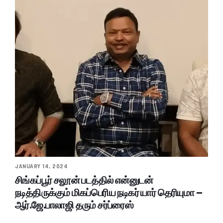
JANUARY 14, 2024
சிங்கப்பூர் சலூன் படத்தில் என்னுடன்
நடித்திருக்கும் மிகப்பெரிய நடிகர் யார் தெரியுமா –
ஆர்.ஜே.பாலாஜி தரும் சர்ப்ரைஸ்