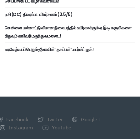
செய்யாதே’ பட விழா சுவாரஸ்யம்
டிசி (DC) திரைப்பட விமர்சனம் (3.5/5)
சென்னை பன்னாட்டு விமான நிலையத்தில் உயிர்காக்கும் ஏ.இ.டி கருவிகளை
நிறுவும் காவேரி மருத்துவமனை..!
வரவேற்பைப் பெறும் ஜீவாவின் ‘தகப்பன்’ ஃபர்ஸ்ட் லுக்!
Facebook
Twitter
Google+
Instagram
Youtube