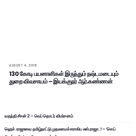
AUGUST 4, 2018
130 கோடி பயனாளிகள் இருந்தும் நஷ்டமடையும்
துறை விவசாயம் – இயக்குநர் ஆர்.கண்ணன்
வதந்தி சீசன் 2 – வெப் தொடர் விமர்சனம்
ஹெச். ராஜாவை தமிழ்நாட்டு முதலமைச்சராகிய எஸ்.ராஜா..! – ‘செய்