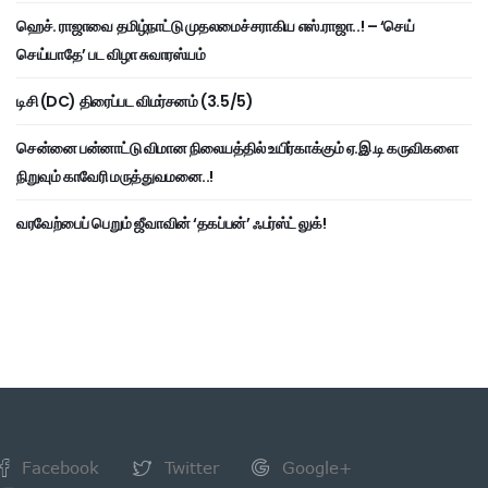
ஹெச். ராஜாவை தமிழ்நாட்டு முதலமைச்சராகிய எஸ்.ராஜா..! – ‘செய்
செய்யாதே’ பட விழா சுவாரஸ்யம்
டிசி (DC) திரைப்பட விமர்சனம் (3.5/5)
சென்னை பன்னாட்டு விமான நிலையத்தில் உயிர்காக்கும் ஏ.இ.டி கருவிகளை
நிறுவும் காவேரி மருத்துவமனை..!
வரவேற்பைப் பெறும் ஜீவாவின் ‘தகப்பன்’ ஃபர்ஸ்ட் லுக்!
Facebook
Twitter
Google+