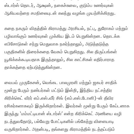
ஸ்டார்ஸ் தொடர், ஆக்ஷன், நகைச்சுவை, குடும்ப உணர்வுகள்
ஆகியவற்றை சமநிலையுடன் கலந்து வழங்க முயற்சிக்கிறது.
கதை நகரும் விதத்தில் கிராமத்து அரசியல், நட்பு, துரோகம் மற்றும்
பழிவாங்கும் உணர்வுகள் முக்கிய இடம் பெறுகின்றன. தொடக்க
எபிசோடுகள் சற்று மெதுவாக நகர்ந்தாலும், அடுத்தடுத்த
பகுதிகளில் திரைக்கதை வேகம் பெறுகிறது. சில திருப்பங்கள்
யூகிக்கக்கூடியதாக இருந்தாலும், சில காட்சிகள் எதிர்பாராத
தாக்கத்தை ஏற்படுத்துகின்றன.
வைபவ் முருகேசன், வெங்கட பாலமுரளி மற்றும் ஜகபர் சாதிக்
மூன்று பேரும் நண்பர்கள் மட்டும் இன்றி, இந்திய நட்சத்திர
கிரிக்கெட் வீரர் எம்.எஸ்.வீர் சிங் (எம்.எஸ்.டோனி)-ன் தீவிர
ரசிகர்களாகவும் இருக்கிறார்கள். இவர்கள் மூன்று பேரும் கேப்டனாக
இருந்து ‘மம்மட்டியான் ஸ்டார்ஸ்’ என்ற கிரிக்கெட் அணியை வழி
நடத்துவதோடு, பல்வேறு போட்டிகளில் பங்கேற்று விளையாடி
வருகிறார்கள். அதன்படி, தங்களது கிராமத்தில் நடத்தப்படும்