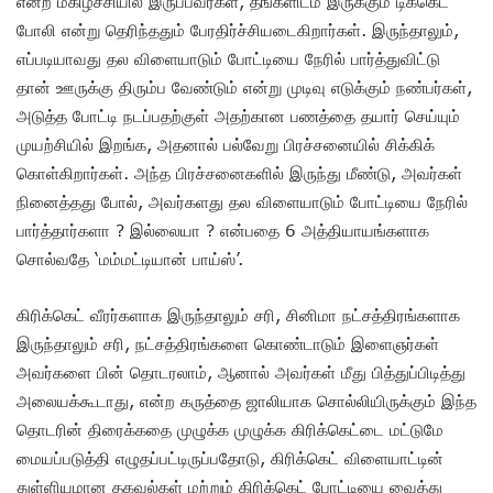
என்ற மகிழ்ச்சியில் இருப்பவர்கள், தங்களிடம் இருக்கும் டிக்கெட்
போலி என்று தெரிந்ததும் பேரதிர்ச்சியடைகிறார்கள். இருந்தாலும்,
எப்படியாவது தல விளையாடும் போட்டியை நேரில் பார்த்துவிட்டு
தான் ஊருக்கு திரும்ப வேண்டும் என்று முடிவு எடுக்கும் நண்பர்கள்,
அடுத்த போட்டி நடப்பதற்குள் அதற்கான பணத்தை தயார் செய்யும்
முயற்சியில் இறங்க, அதனால் பல்வேறு பிரச்சனையில் சிக்கிக்
கொள்கிறார்கள். அந்த பிரச்சனைகளில் இருந்து மீண்டு, அவர்கள்
நினைத்தது போல், அவர்களது தல விளையாடும் போட்டியை நேரில்
பார்த்தார்களா ? இல்லையா ? என்பதை 6 அத்தியாயங்களாக
சொல்வதே ‘மம்மட்டியான் பாய்ஸ்’.
கிரிக்கெட் வீரர்களாக இருந்தாலும் சரி, சினிமா நட்சத்திரங்களாக
இருந்தாலும் சரி, நட்சத்திரங்களை கொண்டாடும் இளைஞர்கள்
அவர்களை பின் தொடரலாம், ஆனால் அவர்கள் மீது பித்துப்பிடித்து
அலையக்கூடாது, என்ற கருத்தை ஜாலியாக சொல்லியிருக்கும் இந்த
தொடரின் திரைக்கதை முழுக்க முழுக்க கிரிக்கெட்டை மட்டுமே
மையப்படுத்தி எழுதப்பட்டிருப்பதோடு, கிரிக்கெட் விளையாட்டின்
துள்ளியமான தகவல்கள் மற்றும் கிரிக்கெட் போட்டியை வைத்து