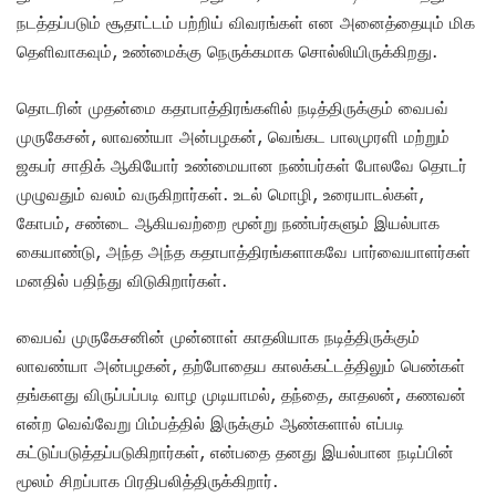
நடத்தப்படும் சூதாட்டம் பற்றிய் விவரங்கள் என அனைத்தையும் மிக
தெளிவாகவும், உண்மைக்கு நெருக்கமாக சொல்லியிருக்கிறது.
தொடரின் முதன்மை கதாபாத்திரங்களில் நடித்திருக்கும் வைபவ்
முருகேசன், லாவண்யா அன்பழகன், வெங்கட பாலமுரளி மற்றும்
ஜகபர் சாதிக் ஆகியோர் உண்மையான நண்பர்கள் போலவே தொடர்
முழுவதும் வலம் வருகிறார்கள். உடல் மொழி, உரையாடல்கள்,
கோபம், சண்டை ஆகியவற்றை மூன்று நண்பர்களும் இயல்பாக
கையாண்டு, அந்த அந்த கதாபாத்திரங்களாகவே பார்வையாளர்கள்
மனதில் பதிந்து விடுகிறார்கள்.
வைபவ் முருகேசனின் முன்னாள் காதலியாக நடித்திருக்கும்
லாவண்யா அன்பழகன், தற்போதைய காலக்கட்டத்திலும் பெண்கள்
தங்களது விருப்பப்படி வாழ முடியாமல், தந்தை, காதலன், கணவன்
என்ற வெவ்வேறு பிம்பத்தில் இருக்கும் ஆண்களால் எப்படி
கட்டுப்படுத்தப்படுகிறார்கள், என்பதை தனது இயல்பான நடிப்பின்
மூலம் சிறப்பாக பிரதிபலித்திருக்கிறார்.