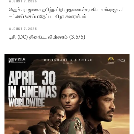
AUGUST 7, 2026
ஹெச். ராஜாவை தமிழ்நாட்டு முதலமைச்சராகிய எஸ்.ராஜா..!
– ‘செய் செய்யாதே’ பட விழா சுவாரஸ்யம்
AUGUST 7, 2026
டிசி (DC) திரைப்பட விமர்சனம் (3.5/5)