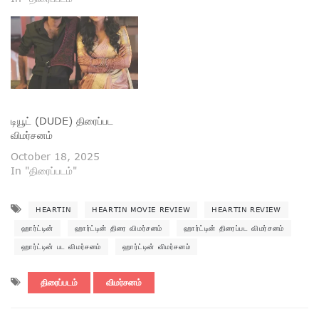
படிப்பெல்லாம் படித்தும் காதல்
கை கூடாமல் போகும் தனுஷ்
இந்திய விமானப்படையில்
பைலட் ஆகிறார். அங்கே அவர்
செய்த சிறு பிழை அவரை
மீண்டும் தன்னை நிரூபிக்க
வைக்க, அந்தப் புள்ளியில்
கடந்த காலக் காதல் மீண்டும்
டியூட் (DUDE) திரைப்பட
துரத்துகிறது. என்ன செய்தார்
விமர்சனம்
அவர்…
October 18, 2025
In "திரைப்படம்"
HEARTIN
HEARTIN MOVIE REVIEW
HEARTIN REVIEW
ஹார்ட்டின்
ஹார்ட்டின் திரை விமர்சனம்
ஹார்ட்டின் திரைப்பட விமர்சனம்
ஹார்ட்டின் பட விமர்சனம்
ஹார்ட்டின் விமர்சனம்
திரைப்படம்
விமர்சனம்