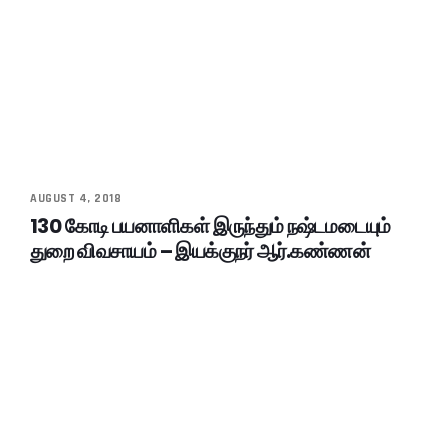
AUGUST 4, 2018
130 கோடி பயனாளிகள் இருந்தும் நஷ்டமடையும்
துறை விவசாயம் – இயக்குநர் ஆர்.கண்ணன்