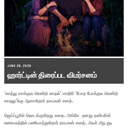
JUNE 28, 2026
ஹார்ட்டின் திரைப்பட விமர்சனம்
‘காத்து வாக்குல ரெண்டு காதல்’ மாதிரி ‘போற போக்குல ரெண்டு
காதலு’க்கு ஆளாகிறார் நாயகன் சனத்.
ஜெய்ப்பூரில் தொடங்குகிறது கதை. அங்கே தனது நண்பரின்
உணவகத்தில் பணியாற்றுகிறார் நாயகன் சனத். அவர் மீது ஐடி