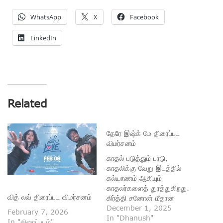
WhatsApp
X
Facebook
LinkedIn
Related
தேரே இஷ்க் மே திரைப்பட
விமர்சனம்
காதல் படுத்தும் பாடு,
காதலிக்கு வேறு இடத்தில்
கல்யாணம் ஆகியும்
காதலர்களைத் துரத்துகிறது.
வித் லவ் திரைப்பட விமர்சனம்
கிர்த்தி சனோன் மீதான
காதலுக்காக குணம் மாறி,
December 1, 2025
February 7, 2026
கொள்கை மாறி உயர்
In "Dhanush"
In "திரைப்படம்"