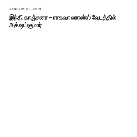
JANUARY 22, 2019
இந்தி காஞ்சனா – ராகவா லாரன்ஸ் வேடத்தில்
அக்‌ஷய்குமார்