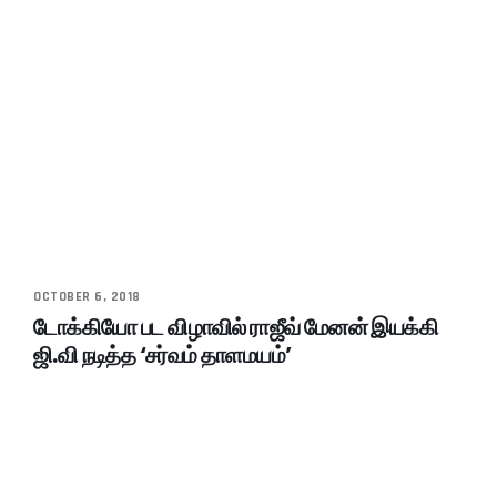
OCTOBER 6, 2018
டோக்கியோ பட விழாவில் ராஜீவ் மேனன் இயக்கி
ஜி.வி நடித்த ‘சர்வம் தாளமயம்’