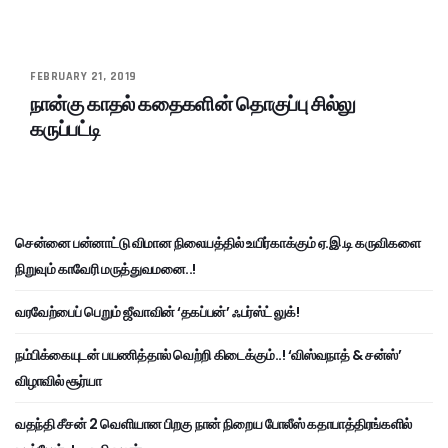
FEBRUARY 21, 2019
நான்கு காதல் கதைகளின் தொகுப்பு சில்லு
கருப்பட்டி
சென்னை பன்னாட்டு விமான நிலையத்தில் உயிர்காக்கும் ஏ.இ.டி கருவிகளை
நிறுவும் காவேரி மருத்துவமனை..!
வரவேற்பைப் பெறும் ஜீவாவின் ‘தகப்பன்’ ஃபர்ஸ்ட் லுக்!
நம்பிக்கையுடன் பயணித்தால் வெற்றி கிடைக்கும்..! ‘விஸ்வநாத் & சன்ஸ்’
விழாவில் சூர்யா
வதந்தி சீசன் 2 வெளியான பிறகு நான் நிறைய போலீஸ் கதாபாத்திரங்களில்