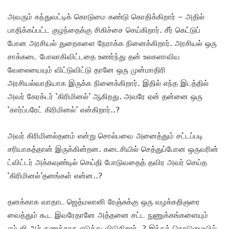
அவரும் கந்துவட்டிக் கொடுமை கண்டு கொதிக்கிறார் – அதில்
பாதிக்கப்பட்ட குழந்தைக்கு சிகிச்சை செய்கிறார். சீர் கெட்டுப்
போன அரசியல் துறைகளை நேராக்க நினைக்கிறார். அரசியல் ஒரு
சாக்கடை போலாகிவிட்டதை உணர்ந்து தன் உலகளாவிய
வேலையையும் விட்டுவிட்டு தானே ஒரு முன்மாதிரி
அரசியல்வாதியாக இருக்க நினைக்கிறார். இதில் எந்த இடத்தில்
அவர் கேரக்டர் ‘கிரிமினல்’ ஆகிறது. அவரே ஏன் தன்னை ஒரு
‘கார்ப்பரேட் கிரிமினல்’ என்கிறார்..?
அவர் கிரிமினல்தனம் என்று சொல்பவை அனைத்தும் சட்டப்படி
சரியாகத்தான் இருக்கின்றன. கடைசியில் செத்துப்போன ஒருவரின்
ட்விட்டர் அக்கவுண்டில் செய்தி போடுவதைத் தவிர அவர் செய்த
‘கிரிமினல்’தனங்கள் என்ன..?
தனக்காக வாதாட ஜெத்மலானி ரேஞ்சுக்கு ஒரு வழக்கறிஞரை
வைத்தும் கூட இவரேதானே அத்தனை சட்ட நுணுக்கங்களையும்
எம்.ஜி.ஆர் கணக்காக எடுத்து விடுகிறார்..? இந்தக் கொடுமையில்