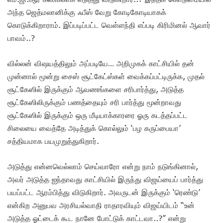
அந்த ஜெத்மலானிக்கு ஃபீஸ் வேறு கோடிகோடியாகக்
கொடுக்கிறாராம். இப்படிப்பட்ட வெள்ளந்தி எப்படி கிரிமினல் ஆவார்
பாவம்..?
வில்லன் விஷயத்திலும் அப்படியே… அறிமுகக் காட்சியில் தன்
முன்னால் மூன்று சைஸ் சூட்கேட்ஸ்கள் வைக்கப்பட்டிருக்க, முதல்
சூட்கேஸில் இருக்கும் ஆவணங்களை சரிபார்த்து, அடுத்த
சூட்கேஸிலிருக்கும் பணத்தையும் சரி பார்த்து மூன்றாவது
சூட்கேஸில் இருக்கும் ஒரு மீடியாக்காரரை ஓரு கடத்தப்பட்ட
சிலையை வைத்தே அடித்துக் கொல்லும் ‘பழ கருப்பையா’
சத்தியமாக பயமுறுத்துகிறார்.
அடுத்து என்னவெல்லாம் செய்வாரோ என்று நாம் நடுங்கினால்,
அவர் அடுத்த ஐந்தாவது காட்சியில் இருந்து விஜய்யைப் பார்த்து
பயப்பட்ட ஆரம்பித்து விடுகிறார். அவருடன் இருக்கும் ‘ரெண்டு’
என்கிற அனுபவ அரசியல்வாதி ராதாரவியும் விஜய்யிடம் “உன்
அடுத்த ஓட்டைக் கூட நானே போட்டுக் காட்டவா..?” என்று