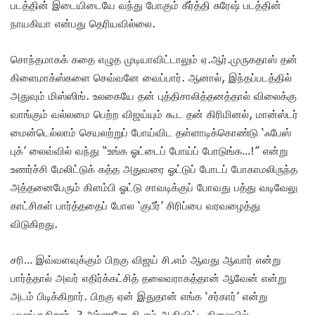
படத்தின் இடையிடையே வந்து போகும் கீர்த்தி சுரேஷ் படத்தின்
நாயகியா என்பது தெரியவில்லை.
சொந்தமாகக் கதை எழுத முடியாவிட்டாலும் ஏ.ஆர்.முருகதாஸ் தன்
கிளைமாக்ஸ்களை செவ்வனே வைப்பார். ஆனால், இந்தப்படத்தில்
அதுவும் மிஸ்ஸிங். உலகையே தன் புத்திசாலித்தனத்தால் விலைக்கு
வாங்கும் வல்லமை பெற்ற விஜய்யும் கூட தன் கிரிமினல், மான்ஸ்டர்
மைன்டெல்லாம் செயலற்றுப் போய்விட தள்ளாடிக்கொண்டு ‘ஃபேஸ்
புக்’ லைவ்வில் வந்து “உங்க ஓட்டைப் போய்ப் போடுங்க…!” என்று
உணர்ச்சி மேலிட்டுக் கத்த அதுவரை ஓட்டுப் போடப் போகாமலிருந்த
அத்தனைபேரும் கிளம்பி ஓட்டு சாவடிக்குப் போவது பத்து வடிவேலு
காட்சிகள் பார்த்ததைப் போல ‘குபீர்’ சிரிப்பை வரவழைத்து
விடுகிறது.
சரி… இவ்வளவுக்கும் பிறகு விஜய் சி.எம் ஆவது ஆவார் என்று
பார்த்தால் அவர் எதிர்க்கட்சித் தலைவராகத்தான் ஆவேன் என்று
அடம் பிடிக்கிறார். பிறகு ஏன் இதுதான் எங்க ‘சர்கார்’ என்று
முழங்குகிறார்..? அர்ஜுனே சி.எம் ஆகிவிட்ட நிலையில்