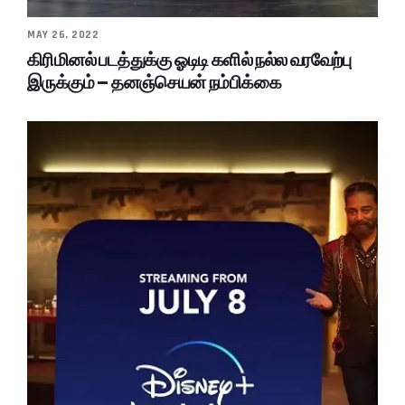
MAY 26, 2022
கிரிமினல் படத்துக்கு ஓடிடி களில் நல்ல வரவேற்பு
இருக்கும் – தனஞ்செயன் நம்பிக்கை