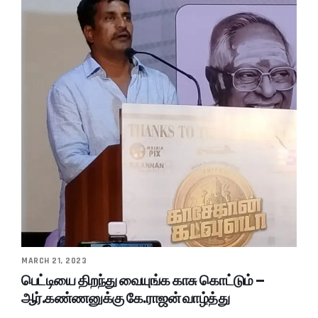
MARCH 21, 2023
பெட்டியை திறந்து வையுங்க காசு கொட்டும் –
ஆர்.கண்ணனுக்கு கே.ராஜன் வாழ்த்து