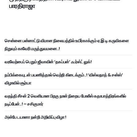
பாரதிராஜா
சென்னை பன்னாட்டு விமான நிலையத்தில் உயிர்காக்கும் ஏ.இ.டி கருவிகளை
நிறுவும் காவேரி மருத்துவமனை..!
வரவேற்பைப் பெறும் ஜீவாவின் ‘தகப்பன்’ ஃபர்ஸ்ட் லுக்!
நம்பிக்கையுடன் பயணித்தால் வெற்றி கிடைக்கும்..! ‘விஸ்வநாத் & சன்ஸ்’
விழாவில் சூர்யா
வதந்தி சீசன் 2 வெளியான பிறகு நான் நிறைய போலீஸ் கதாபாத்திரங்களில்
நடிப்பேன்..! – சசிகுமார்
அன்பே டயானா நன்றி அறிவிப்பு விழா !