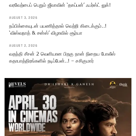
வரவேற்பைப் பெறும் ஜீவாவின் ‘தகப்பன்’ ஃபர்ஸ்ட் லுக்!
AUGUST 3, 2026
நம்பிக்கையுடன் பயணித்தால் வெற்றி கிடைக்கும்..!
‘விஸ்வநாத் & சன்ஸ்’ விழாவில் சூர்யா
AUGUST 2, 2026
வதந்தி சீசன் 2 வெளியான பிறகு நான் நிறைய போலீஸ்
கதாபாத்திரங்களில் நடிப்பேன்..! – சசிகுமார்