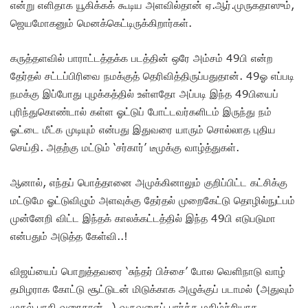
என்று எளிதாக யூகிக்கக் கூடிய அளவில்தான் ஏ.ஆர்.முருகதாஸும்,
ஜெயமோகனும் மெனக்கெட்டிருக்கிறார்கள்.
கருத்தளவில் பாராட்டத்தக்க படத்தின் ஒரே அம்சம் 49பி என்ற
தேர்தல் சட்டப்பிரிவை நமக்குத் தெரிவித்திருப்பதுதான். 49ஓ எப்படி
நமக்கு இப்போது புழக்கத்தில் உள்ளதோ அப்படி இந்த 49பியைப்
புரிந்துகொண்டால் கள்ள ஓட்டுப் போட்டவர்களிடம் இருந்து நம்
ஓட்டை மீட்க முடியும் என்பது இதுவரை யாரும் சொல்லாத புதிய
செய்தி. அதற்கு மட்டும் ‘சர்கார்’ டீமுக்கு வாழ்த்துகள்.
ஆனால், எந்தப் பொத்தானை அமுக்கினாலும் குறிப்பிட்ட கட்சிக்கு
மட்டுமே ஓட்டுவிழும் அளவுக்கு தேர்தல் முறைகேட்டு தொழில்நுட்பம்
முன்னேறி விட்ட இந்தக் காலக்கட்டத்தில் இந்த 49பி எடுபடுமா
என்பதும் அடுத்த கேள்வி..!
விஜய்யைப் பொறுத்தவரை ‘சுந்தர் பிச்சை’ போல வெளிநாடு வாழ்
தமிழராக கோட்டு சூட்டுடன் மிடுக்காக அழுக்குப் படாமல் (அதுவும்
முதல் பாதி வரைதான்…) வருவதைப் பார்க்க மகிழ்ச்சியாக