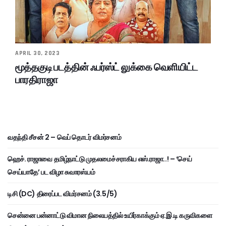
APRIL 30, 2023
மூத்தகுடி படத்தின் ஃபர்ஸ்ட் லுக்கை வெளியிட்ட
பாரதிராஜா
வதந்தி சீசன் 2 – வெப் தொடர் விமர்சனம்
ஹெச். ராஜாவை தமிழ்நாட்டு முதலமைச்சராகிய எஸ்.ராஜா..! – ‘செய்
செய்யாதே’ பட விழா சுவாரஸ்யம்
டிசி (DC) திரைப்பட விமர்சனம் (3.5/5)
சென்னை பன்னாட்டு விமான நிலையத்தில் உயிர்காக்கும் ஏ.இ.டி கருவிகளை