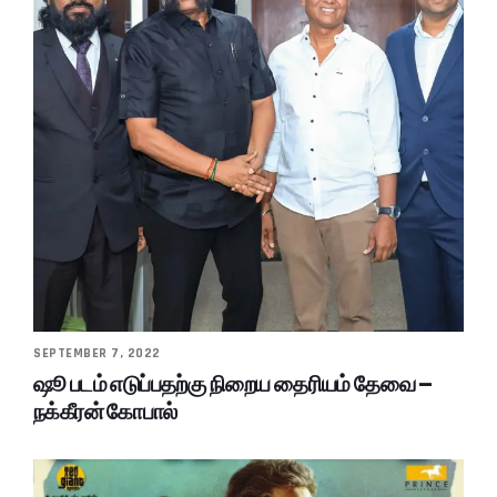
SEPTEMBER 7, 2022
ஷூ படம் எடுப்பதற்கு நிறைய தைரியம் தேவை –
நக்கீரன் கோபால்