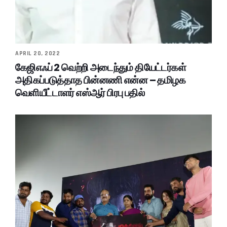
APRIL 20, 2022
கேஜிஎஃப் 2 வெற்றி அடைந்தும் தியேட்டர்கள்
அதிகப்படுத்தாத பின்னணி என்ன – தமிழக
வெளியீட்டாளர் எஸ்ஆர் பிரபு பதில்