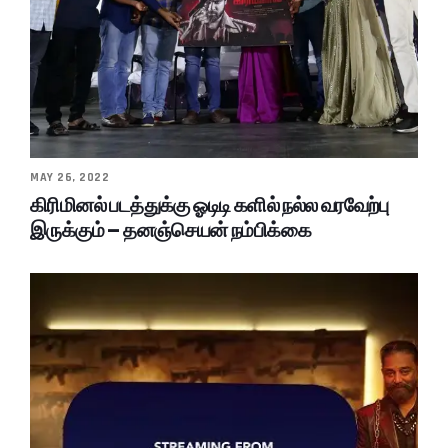
MAY 26, 2022
கிரிமினல் படத்துக்கு ஓடிடி களில் நல்ல வரவேற்பு
இருக்கும் – தனஞ்செயன் நம்பிக்கை