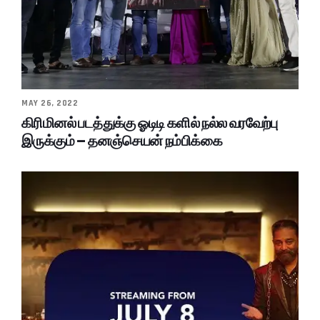
MAY 26, 2022
கிரிமினல் படத்துக்கு ஓடிடி களில் நல்ல வரவேற்பு
இருக்கும் – தனஞ்செயன் நம்பிக்கை