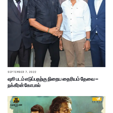
SEPTEMBER 7, 2022
ஷூ படம் எடுப்பதற்கு நிறைய தைரியம் தேவை –
நக்கீரன் கோபால்