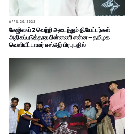
APRIL 20, 2022
கேஜிஎஃப் 2 வெற்றி அடைந்தும் தியேட்டர்கள்
அதிகப்படுத்தாத பின்னணி என்ன – தமிழக
வெளியீட்டாளர் எஸ்ஆர் பிரபு பதில்