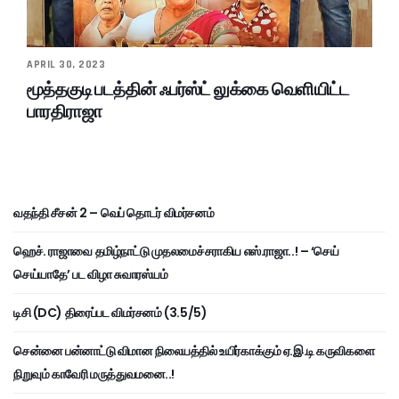
APRIL 30, 2023
மூத்தகுடி படத்தின் ஃபர்ஸ்ட் லுக்கை வெளியிட்ட
பாரதிராஜா
வதந்தி சீசன் 2 – வெப் தொடர் விமர்சனம்
ஹெச். ராஜாவை தமிழ்நாட்டு முதலமைச்சராகிய எஸ்.ராஜா..! – ‘செய்
செய்யாதே’ பட விழா சுவாரஸ்யம்
டிசி (DC) திரைப்பட விமர்சனம் (3.5/5)
சென்னை பன்னாட்டு விமான நிலையத்தில் உயிர்காக்கும் ஏ.இ.டி கருவிகளை
நிறுவும் காவேரி மருத்துவமனை..!