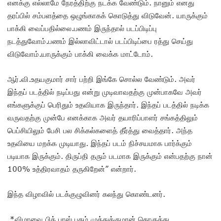
எனக்கு எல்லாமே நேரத்திற்கு நடக்க வேண்டும். நானும் எனது
தரப்பில் சம்பளத்தை ஒழுங்காகக் கொடுத்து விடுவேன். யாருக்கும்
பாக்கி வைப்பதில்லை.பணம் இருந்தால் படப்பிடிப்பு
நடத்துவோம்.பணம் இல்லாவிட்டால் படப்பிடிப்பை ரத்து செய்து
விடுவோம்.யாருக்கும் பாக்கி வைக்க மாட்டோம்.
ஆர்.வி.உதயகுமார் சார் பற்றி இங்கே சொல்ல வேண்டும். அவர்
இந்தப் படத்தில் நடிப்பது என்று முடிவாவதற்கு முன்பாகவே அவர்
எங்களுக்குப் பெரிதும் உதவியாக இருந்தார். இந்தப் படத்தில் நடிக்க
வருவதற்கு முன்பே எனக்காக அவர் தயாரிப்பாளர் சங்கத்திலும்
பெப்சியிலும் பேசி பல சிக்கல்களைத் தீர்த்து வைத்தார். அந்த
உதவியை மறக்க முடியாது. இந்தப் படம் நிச்சயமாக பார்க்கும்
படியாக இருக்கும். திருப்தி தரும் படமாக இருக்கும் என்பதற்கு நான்
100% உத்திரவாதம் தருகிறேன்” என்றார்.
இந்த விழாவில் படக்குழுவினர் கலந்து கொண்டனர்.
*விழாவை பிக் பாஸ் புகழ் முத்துக்குமரன் தொகுத்து