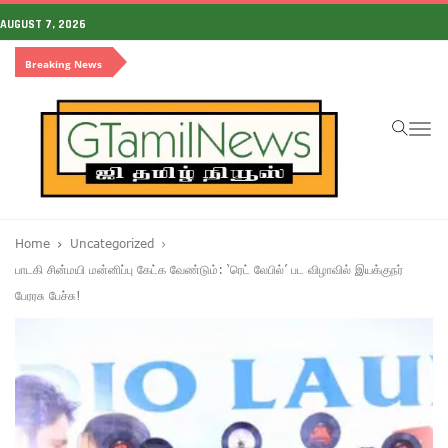
AUGUST 7, 2026
Breaking News
To
na
Home
Uncategorized
பாடகி சின்மயி மன்னிப்பு கேட்க வேண்டும்: ‘ரெட் லேபில்’ பட விழாவில் இயக்குநர்
பேரரசு பேச்சு!