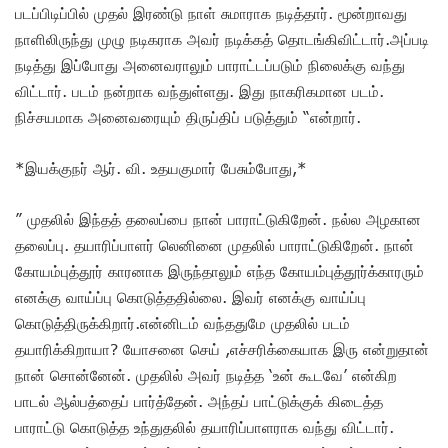
படப்பிடிப்பில் முதல் இரண்டு நாள் சுமாராக நடித்தார். மூன்றாவது
நாளிலிருந்து முழு நடிகராக அவர் நடிக்கத் தொடங்கிவிட்டார்.அப்படி
நடித்து இப்போது அனைவராலும் பாராட்டப்படும் நிலைக்கு வந்து
விட்டார். படம் நன்றாக வந்துள்ளது. இது நாகரிகமான படம்.
நிச்சயமாக அனைவரையும் திருப்திப் படுத்தும் “என்றார்.
*இயக்குநர் ஆர். வி. உதயகுமார் பேசும்போது,*
” முதலில் இந்தத் தலைப்பை நான் பாராட்டுகிறேன். நல்ல அழகான
தலைப்பு. தயாரிப்பாளர் லெனினை முதலில் பாராட்டுகிறேன். நான்
கோயம்புத்தூர் காரனாக இருந்தாலும் எந்த கோயம்புத்தூர்க்காரரும்
எனக்கு வாய்ப்பு கொடுத்ததில்லை. இவர் எனக்கு வாய்ப்பு
கொடுத்திருக்கிறார்.என்னிடம் வந்ததுமே முதலில் படம்
தயாரிக்கிறாயா? யோசனை செய் ,எச்சரிக்கையாக இரு என்றுதான்
நான் சொன்னேன். முதலில் அவர் நடித்த ‘உன் கூடவே’ என்கிற
பாடல் ஆல்பத்தைப் பார்த்தேன். அந்தப் பாட்டுக்குக் கிடைத்த
பாராட்டு கொடுத்த உந்துதலில் தயாரிப்பாளராக வந்து விட்டார்.