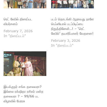
ரெட் லேபில் திரைப்பட
படம் தொடங்கி ஆறாவது நாளே
விமர்சனம்
பெப்ஸியால் படப்பிடிப்பை
நிறுத்தினேன்..! – ‘ரெட்
February 7, 2026
லேபில்’ தயாரிப்பாளர் வேதனை!
In "திரைப்படம்"
February 3, 2026
In "திரைப்படம்"
இயக்குநர் சங்க தலைவரா?
இல்லை ரக்‌ஷிதா ரசிகர் மன்ற
தலைவரா ? – 99/66 பட
விழாவில் பேரரசு