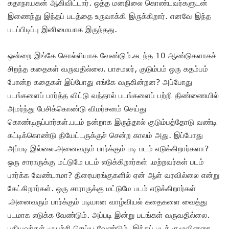
கதாநாயகன் ஆகிவிட்டார். ஒத்த மனநிலை கொண்டவர்களுடன்
இணைந்து இந்தப் படத்தை உருவாக்கி இருக்கிறார். எனவே இந்த
படப்பிடிப்பு இனிமையாக இருந்தது.
ஒன்றை இங்கே சொல்லியாக வேண்டும்.கடந்த 10 ஆண்டுகளாகச்
சிறந்த கதைகள் வருவதில்லை. பாசமலர், குடும்பம் ஒரு கதம்பம்
போன்ற கதைகள் இப்போது எங்கே வருகின்றன? அப்போது
படங்களைப் பார்த்த விட்டு வந்தால் படங்களைப் பற்றி திண்ணையில்
அமர்ந்து பேசிக்கொண்டு விமர்சனம் செய்து
கொண்டிருப்பார்கள்.படம் நன்றாக இருந்தால் குடும்பத்தோடு வண்டி
கட்டிக்கொண்டு தியேட்டருக்குச் சென்ற காலம் அது. இப்போது
அப்படி இல்லை.அனைவரும் பார்க்கும் படி படம் எடுக்கிறார்களா?
ஒரு சாராருக்கு மட்டுமே படம் எடுக்கிறார்கள் .மற்றவர்கள் படம்
பார்க்க வேண்டாமா? திரையரங்குகளில் ஏன் ஆள் வரவில்லை என்று
கேட்கிறார்கள். ஒரு சாராருக்கு மட்டுமே படம் எடுக்கிறார்கள்
.அனைவரும் பார்க்கும் படியான வாழ்வியல் கதைகளை வைத்து
படமாக எடுக்க வேண்டும். அப்படி இன்று படங்கள் வருவதில்லை.
புதியவர்கள் முயற்சி செய்ய வேண்டும். இந்தப் படக் குழுவினரை