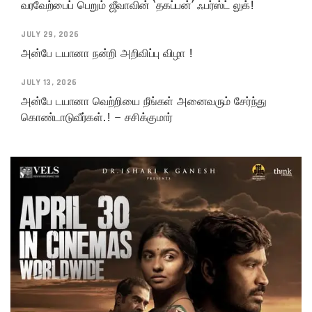
வரவேற்பைப் பெறும் ஜீவாவின் ‘தகப்பன்’ ஃபர்ஸ்ட் லுக்!
JULY 29, 2026
அன்பே டயானா நன்றி அறிவிப்பு விழா !
JULY 13, 2026
அன்பே டயானா வெற்றியை நீங்கள் அனைவரும் சேர்ந்து
கொண்டாடுவீர்கள்.! – சசிக்குமார்