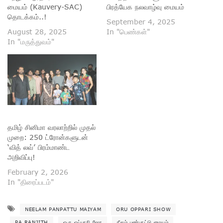
மையம் (Kauvery-SAC)
பிரத்யேக நலவாழ்வு மையம்
தொடக்கம்..!
September 4, 2025
August 28, 2025
In "பெண்கள்"
In "மருத்துவம்"
தமிழ் சினிமா வரலாற்றில் முதல்
முறை: 250 ட்ரோன்களுடன்
‘வித் லவ்’ பிரம்மாண்ட
அறிவிப்பு!
February 2, 2026
In "திரைப்படம்"
NEELAM PANPATTU MAIYAM
ORU OPPARI SHOW
PA.RANJITH
ஒரு ஒப்பாரி ஷோ
நீலம் பண்பாட்டு மையம்