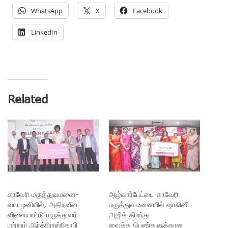
WhatsApp
X
Facebook
LinkedIn
Related
காவேரி மருத்துவமனை-
ஆழ்வார்பேட்டை காவேரி
வடபழனியில், அதிநவீன
மருத்துவமனையில் ஷாலினி
விளையாட்டு மருத்துவம்
அஜித் திறந்து
மற்றும் ஆர்த்ரோஸ்கோபி
வைத்த பெண்களுக்கான