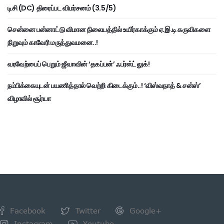
டிசி (DC) திரைப்பட விமர்சனம் (3.5/5)
சென்னை பன்னாட்டு விமான நிலையத்தில் உயிர்காக்கும் ஏ.இ.டி கருவிகளை
நிறுவும் காவேரி மருத்துவமனை..!
வரவேற்பைப் பெறும் ஜீவாவின் ‘தகப்பன்’ ஃபர்ஸ்ட் லுக்!
நம்பிக்கையுடன் பயணித்தால் வெற்றி கிடைக்கும்..! ‘விஸ்வநாத் & சன்ஸ்’
விழாவில் சூர்யா
Facebook
Twitter
Google+
Instagram
Youtube