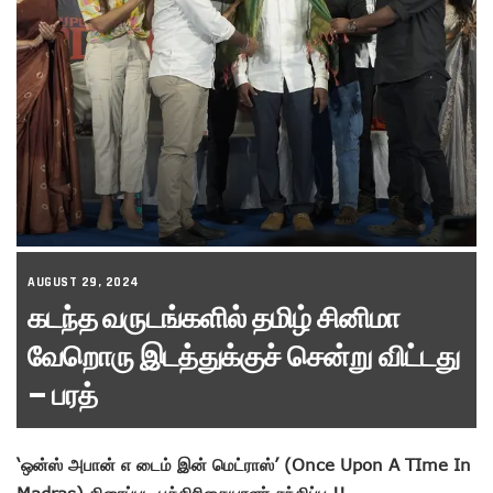
AUGUST 29, 2024
கடந்த வருடங்களில் தமிழ் சினிமா
வேறொரு இடத்துக்குச் சென்று விட்டது
– பரத்
‘ஒன்ஸ் அபான் எ டைம் இன் மெட்ராஸ்’ (Once Upon A TIme In
Madras) திரைப்பட பத்திரிகையாளர் சந்திப்பு !!