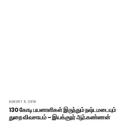
AUGUST 4, 2018
130 கோடி பயனாளிகள் இருந்தும் நஷ்டமடையும்
துறை விவசாயம் – இயக்குநர் ஆர்.கண்ணன்