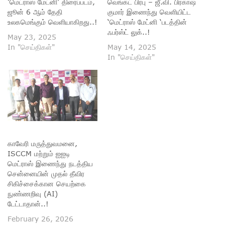
‘மெட்ராஸ் மேட்னி’ திரைப்படம்,
வெங்கட் பிரபு – ஜீ.வி. பிரகாஷ்
ஜூன் 6 ஆம் தேதி
குமார் இணைந்து வெளியிட்ட
உலகமெங்கும் வெளியாகிறது..!
‘மெட்ராஸ் மேட்னி ‘படத்தின்
ஃபர்ஸ்ட் லுக்..!
May 23, 2025
In "செய்திகள்"
May 14, 2025
In "செய்திகள்"
காவேரி மருத்துவமனை,
ISCCM மற்றும் ஐஐடி
மெட்ராஸ் இணைந்து நடத்திய
சென்னையின் முதல் தீவிர
சிகிச்சைக்கான செயற்கை
நுண்ணறிவு (AI)
டேட்டாதான்..!
February 26, 2026