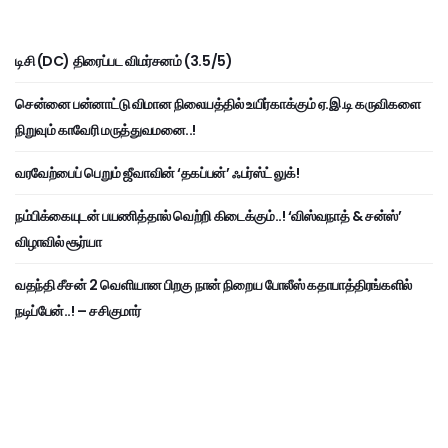
டிசி (DC) திரைப்பட விமர்சனம் (3.5/5)
சென்னை பன்னாட்டு விமான நிலையத்தில் உயிர்காக்கும் ஏ.இ.டி கருவிகளை
நிறுவும் காவேரி மருத்துவமனை..!
வரவேற்பைப் பெறும் ஜீவாவின் ‘தகப்பன்’ ஃபர்ஸ்ட் லுக்!
நம்பிக்கையுடன் பயணித்தால் வெற்றி கிடைக்கும்..! ‘விஸ்வநாத் & சன்ஸ்’
விழாவில் சூர்யா
வதந்தி சீசன் 2 வெளியான பிறகு நான் நிறைய போலீஸ் கதாபாத்திரங்களில்
நடிப்பேன்..! – சசிகுமார்