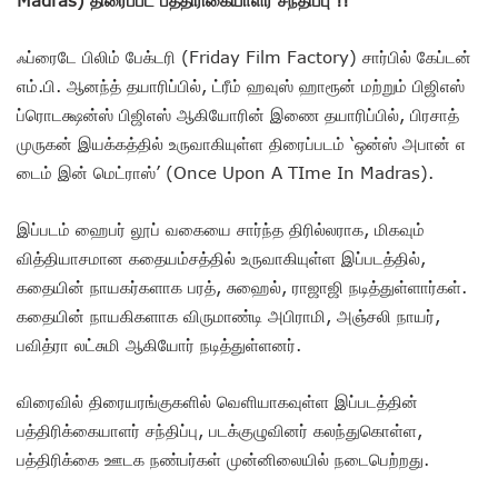
ஃப்ரைடே பிலிம் பேக்டரி (Friday Film Factory) சார்பில் கேப்டன்
எம்.பி. ஆனந்த் தயாரிப்பில், ட்ரீம் ஹவுஸ் ஹாரூன் மற்றும் பிஜிஎஸ்
ப்ரொடக்ஷன்ஸ் பிஜிஎஸ் ஆகியோரின் இணை தயாரிப்பில், பிரசாத்
முருகன் இயக்கத்தில் உருவாகியுள்ள திரைப்படம் ‘ஒன்ஸ் அபான் எ
டைம் இன் மெட்ராஸ்’ (Once Upon A TIme In Madras).
இப்படம் ஹைபர் லூப் வகையை சார்ந்த திரில்லராக, மிகவும்
வித்தியாசமான கதையம்சத்தில் உருவாகியுள்ள இப்படத்தில்,
கதையின் நாயகர்களாக பரத், சுஹைல், ராஜாஜி நடித்துள்ளார்கள்.
கதையின் நாயகிகளாக விருமாண்டி அபிராமி, அஞ்சலி நாயர்,
பவித்ரா லட்சுமி ஆகியோர் நடித்துள்ளனர்.
விரைவில் திரையரங்குகளில் வெளியாகவுள்ள இப்படத்தின்
பத்திரிக்கையாளர் சந்திப்பு, படக்குழுவினர் கலந்துகொள்ள,
பத்திரிக்கை ஊடக நண்பர்கள் முன்னிலையில் நடைபெற்றது.