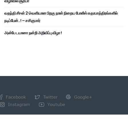
விழாவில் சூர்யா
வதந்தி சீசன் 2 வெளியான பிறகு நான் நிறைய போலீஸ் கதாபாத்திரங்களில்
நடிப்பேன்..! – சசிகுமார்
அன்பே டயானா நன்றி அறிவிப்பு விழா !
Facebook
Twitter
Google+
Instagram
Youtube
NEWSLETTER