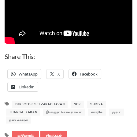
Share This:
WhatsApp
X
Facebook
LinkedIn
DIRECTOR SELVARAGHAVAN
NGK
SURIYA
THANDALKARAN
இயக்குநர் செல்வராகவன்
என்ஜிகே
சூர்யா
தண்டல்காரன்
காணொளி
திரைப்படம்