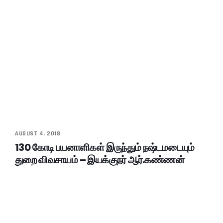
AUGUST 4, 2018
130 கோடி பயனாளிகள் இருந்தும் நஷ்டமடையும்
துறை விவசாயம் – இயக்குநர் ஆர்.கண்ணன்