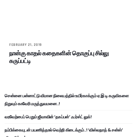
FEBRUARY 21, 2019
நான்கு காதல் கதைகளின் தொகுப்பு சில்லு
கருப்பட்டி
சென்னை பன்னாட்டு விமான நிலையத்தில் உயிர்காக்கும் ஏ.இ.டி கருவிகளை
நிறுவும் காவேரி மருத்துவமனை..!
வரவேற்பைப் பெறும் ஜீவாவின் ‘தகப்பன்’ ஃபர்ஸ்ட் லுக்!
நம்பிக்கையுடன் பயணித்தால் வெற்றி கிடைக்கும்..! ‘விஸ்வநாத் & சன்ஸ்’