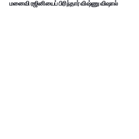
மனைவி ரஜினியைப் பிரிந்தார் விஷ்ணு விஷால்