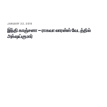
JANUARY 22, 2019
இந்தி காஞ்சனா – ராகவா லாரன்ஸ் வேடத்தில்
அக்‌ஷய்குமார்