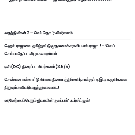
வதந்தி சீசன் 2 – வெப் தொடர் விமர்சனம்
ஹெச். ராஜாவை தமிழ்நாட்டு முதலமைச்சராகிய எஸ்.ராஜா..! – ‘செய்
செய்யாதே’ பட விழா சுவாரஸ்யம்
டிசி (DC) திரைப்பட விமர்சனம் (3.5/5)
சென்னை பன்னாட்டு விமான நிலையத்தில் உயிர்காக்கும் ஏ.இ.டி கருவிகளை
நிறுவும் காவேரி மருத்துவமனை..!
வரவேற்பைப் பெறும் ஜீவாவின் ‘தகப்பன்’ ஃபர்ஸ்ட் லுக்!