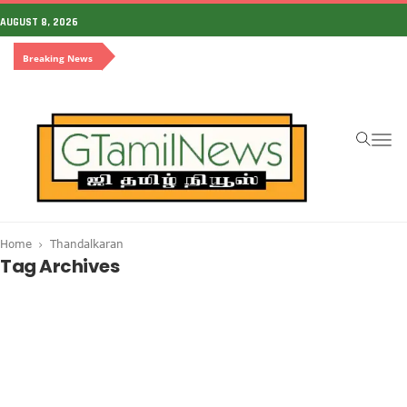
AUGUST 8, 2026
Breaking News
To
na
Home
Thandalkaran
Tag Archives