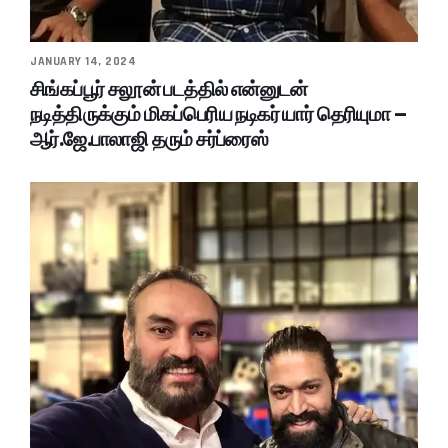
JANUARY 14, 2024
சிங்கப்பூர் சலூன் படத்தில் என்னுடன்
நடித்திருக்கும் மிகப்பெரிய நடிகர் யார் தெரியுமா –
ஆர்.ஜே.பாலாஜி தரும் சர்ப்ரைஸ்